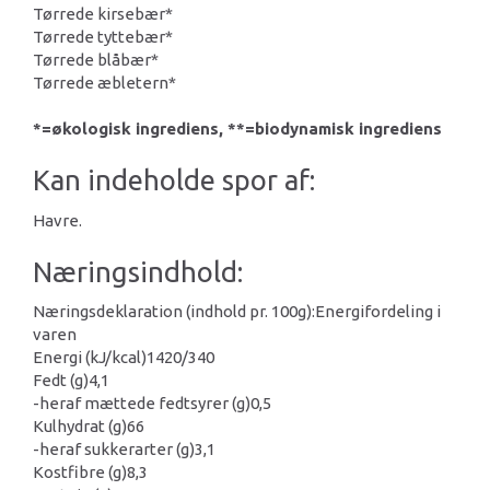
Tørrede kirsebær*
Tørrede tyttebær*
Tørrede blåbær*
Tørrede æbletern*
*=økologisk ingrediens, **=biodynamisk ingrediens
Kan indeholde spor af:
Havre.
Næringsindhold:
Næringsdeklaration (indhold pr. 100g):
Energifordeling i
varen
Energi (kJ/kcal)
1420/340
Fedt (g)
4,1
-heraf mættede fedtsyrer (g)
0,5
Kulhydrat (g)
66
-heraf sukkerarter (g)
3,1
Kostfibre (g)
8,3