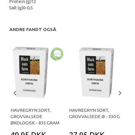
Protein (g)
12
Salt (g)
0-0,5
ANDRE FANDT OGSÅ
HAVREGRYN SORT,
HAVREGRYN SORT,
GR
GROVVALSEDE
GROVVALSEDE Ø - 330 G.
GR
ØKOLOGISK - 835 GRAM
35
49,95 DKK
27,95 DKK
6