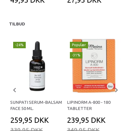
TILBUD
-24%
Populær
-
-31%
SUNPATI SERUM-BALSAM
LIPINORM A-800 - 180
COL
FACE 50 ML.
TABLETTER
45
259,95 DKK
239,95 DKK
4
339,95 DKK
349,95 DKK
69