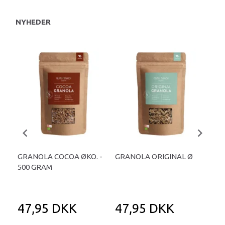
NYHEDER
GRANOLA COCOA ØKO. -
GRANOLA ORIGINAL Ø
CLA
500 GRAM
GR
47,95 DKK
47,95 DKK
5