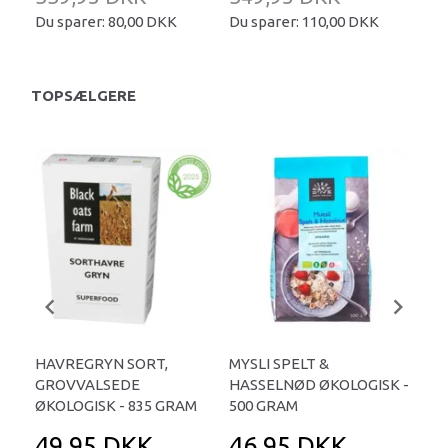
Du sparer:
80,00 DKK
Du sparer:
110,00 DKK
Du 
TOPSÆLGERE
HAVREGRYN SORT,
MYSLI SPELT &
AU
GROVVALSEDE
HASSELNØD ØKOLOGISK -
GRØ
ØKOLOGISK - 835 GRAM
500 GRAM
49,95 DKK
46,95 DKK
6