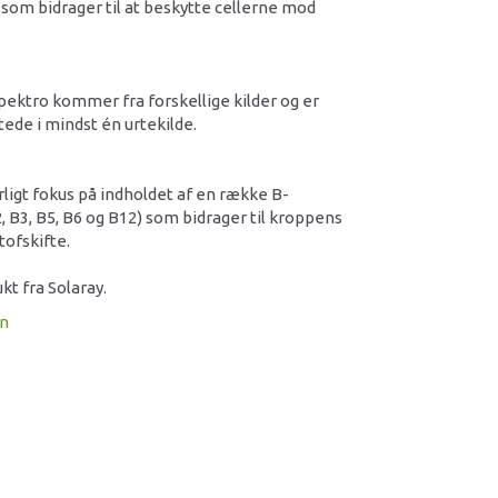
 som bidrager til at beskytte cellerne mod
Spektro kommer fra forskellige kilder og er
stede i mindst én urtekilde.
rligt fokus på indholdet af en række B-
, B3, B5, B6 og B12) som bidrager til kroppens
ofskifte.
kt fra Solaray.
on