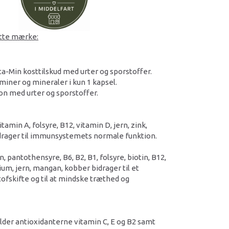
ette mærke:
ta-Min kosttilskud med urter og sporstoffer.
taminer og mineraler i kun 1 kapsel.
on med urter og sporstoffer.
itamin A, folsyre, B12, vitamin D, jern, zink,
drager til immunsystemets normale funktion.
n, pantothensyre, B6, B2, B1, folsyre, biotin, B12,
um, jern, mangan, kobber bidrager til et
ofskifte og til at mindske træthed og
lder antioxidanterne vitamin C, E og B2 samt