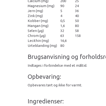
Calcium (mg)
200
25
Magnesium (mg)
90
24
Jern (mg)
5
36
Zink (mg)
4
40
Kobber (mg)
0,5
50
Mangan (mg)
1,6
80
Selen (μg)
32
58
Chrom (μg)
63
158
Lecithin (mg)
16,6
Urteblanding (mg)
80
Brugsanvisning og forholdsr
Indtages i forbindelse med et måltid.
Opbevaring:
Opbevares tørt og ikke for varmt.
Ingredienser: