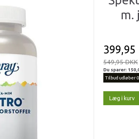
m. 
399,95
549,95 DKK
Du sparer:
150,
Tilbud udløber 
Læg i kurv