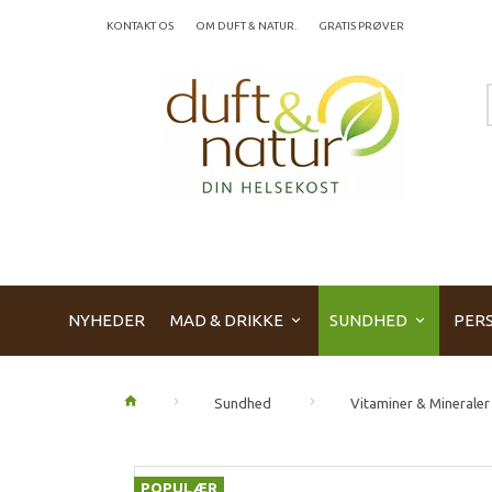
KONTAKT OS
OM DUFT & NATUR.
GRATIS PRØVER
NYHEDER
MAD & DRIKKE
SUNDHED
PERS
Sundhed
Vitaminer & Mineraler
POPULÆR