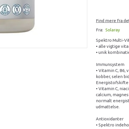
Find mere fra d
Fra:
Solaray
Spektro Multi-Vi
• alle vigtige vi
• unik kombinati
Immunsystem
• Vitamin C, B6, v
kobber, selen bi
Energistofskifte
• Vitamin C, niaci
calcium, magnesi
normalt energist
udmattelse.
Antioxidanter
• Spektro indeho