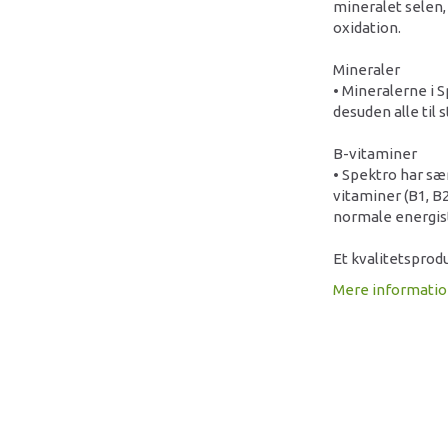
mineralet selen,
oxidation.
Mineraler
• Mineralerne i 
desuden alle til 
B-vitaminer
• Spektro har sæ
vitaminer (B1, B2
normale energist
Et kvalitetsprodu
Mere informati