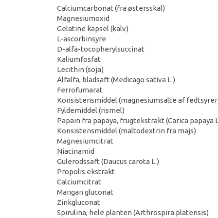
Calciumcarbonat (fra østersskal)
Magnesiumoxid
Gelatine kapsel (kalv)
L-ascorbinsyre
D-alfa-tocopherylsuccinat
Kaliumfosfat
Lecithin (soja)
Alfalfa, bladsaft (Medicago sativa L.)
Ferrofumarat
Konsistensmiddel (magnesiumsalte af fedtsyrer
Fyldemiddel (rismel)
Papain fra papaya, frugtekstrakt (Carica papaya L
Konsistensmiddel (maltodextrin fra majs)
Magnesiumcitrat
Niacinamid
Gulerodssaft (Daucus carota L.)
Propolis ekstrakt
Calciumcitrat
Mangan gluconat
Zinkgluconat
Spirulina, hele planten (Arthrospira platensis)