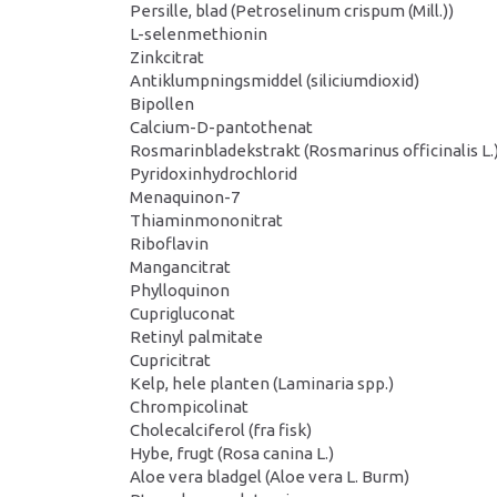
Persille, blad (Petroselinum crispum (Mill.))
L-selenmethionin
Zinkcitrat
Antiklumpningsmiddel (siliciumdioxid)
Bipollen
Calcium-D-pantothenat
Rosmarinbladekstrakt (Rosmarinus officinalis L.
Pyridoxinhydrochlorid
Menaquinon-7
Thiaminmononitrat
Riboflavin
Mangancitrat
Phylloquinon
Cuprigluconat
Retinyl palmitate
Cupricitrat
Kelp, hele planten (Laminaria spp.)
Chrompicolinat
Cholecalciferol (fra fisk)
Hybe, frugt (Rosa canina L.)
Aloe vera bladgel (Aloe vera L. Burm)