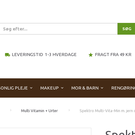
SØG
LEVERINGSTID 1-3 HVERDAGE
FRAGT FRA 49 KR
local_shipping
star
ONLIG PLEJE
MAKEUP
MOR & BARN
RENGØRIN
Multi Vitamin + Urter
Spektro Multi-Vita-Min m. jern 
Spekt