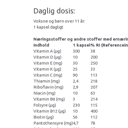
Daglig dosis:
Voksne og børn over 11 år:
1 kapsel dagligt
Næringsstoffer og andre stoffer med ernærin
Indhold
1 kapsel
% RI (Referencei
Vitamin A (μg)
300
38
Vitamin D (μg)
10
200
Vitamin E (mg)
30
250
Vitamin K (μg)
25
33
Vitamin C (mg)
90
113
Thiamin (mg)
2,4
218
Riboflavin (mg)
2,9
207
Niacin (mg)
10
63
Vitamin B6 (mg)
3
214
Folsyre (μg)
230
115
Vitamin B12 (μg)
10
400
Biotin (μg)
56
112
Pantothensyre (mg)
4,7
78