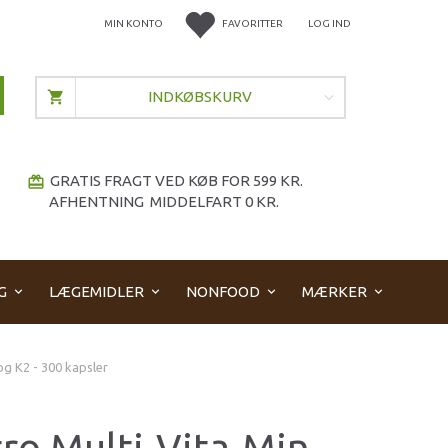
MIN KONTO
FAVORITTER
LOG IND
INDKØBSKURV
GRATIS FRAGT VED KØB FOR 599 KR.
redeem
AFHENTNING MIDDELFART 0 KR.
G
LÆGEMIDLER
NONFOOD
MÆRKER
og K2 - 300 kapsler
ro Multi-Vita-Min