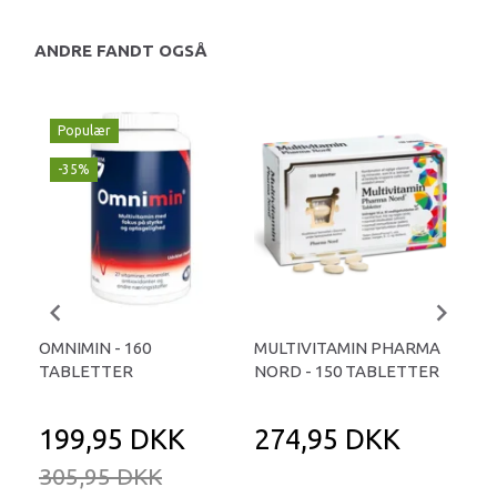
ANDRE FANDT OGSÅ
Populær
-35%
OMNIMIN - 160
MULTIVITAMIN PHARMA
MU
TABLETTER
NORD - 150 TABLETTER
LIV
199,95 DKK
274,95 DKK
1
305,95 DKK