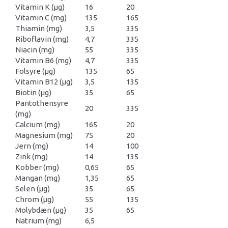
Vitamin K (μg)
16
20
Vitamin C (mg)
135
165
Thiamin (mg)
3,5
335
Riboflavin (mg)
4,7
335
Niacin (mg)
55
335
Vitamin B6 (mg)
4,7
335
Folsyre (μg)
135
65
Vitamin B12 (μg)
3,5
135
Biotin (μg)
35
65
Pantothensyre
20
335
(mg)
Calcium (mg)
165
20
Magnesium (mg)
75
20
Jern (mg)
14
100
Zink (mg)
14
135
Kobber (mg)
0,65
65
Mangan (mg)
1,35
65
Selen (μg)
35
65
Chrom (μg)
55
135
Molybdæn (μg)
35
65
Natrium (mg)
6,5