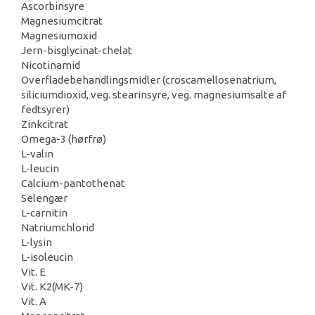
Ascorbinsyre
Magnesiumcitrat
Magnesiumoxid
Jern-bisglycinat-chelat
Nicotinamid
Overfladebehandlingsmidler (croscamellosenatrium,
siliciumdioxid, veg. stearinsyre, veg. magnesiumsalte af
fedtsyrer)
Zinkcitrat
Omega-3 (hørfrø)
L-valin
L-leucin
Calcium-pantothenat
Selengær
L-carnitin
Natriumchlorid
L-lysin
L-isoleucin
Vit. E
Vit. K2(MK-7)
Vit. A