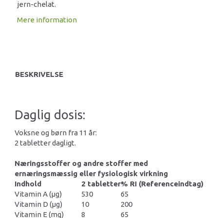
jern-chelat.
Mere information
BESKRIVELSE
Daglig dosis:
Voksne og børn fra 11 år:
2 tabletter dagligt.
Næringsstoffer og andre stoffer med
ernæringsmæssig eller fysiologisk virkning
Indhold
2 tabletter
% RI (Referenceindtag)
Vitamin A (μg)
530
65
Vitamin D (μg)
10
200
Vitamin E (mg)
8
65