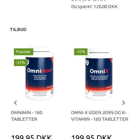
Du sparer:
120,00 DKK
TILBUD
Populær
-30%
-
-35%
OMNIMIN - 160
OMNI-X UDEN JERN OG K-
BE
TABLETTER
VITAMIN - 160 TABLETTER
MUL
199,95 DKK
199,95 DKK
1