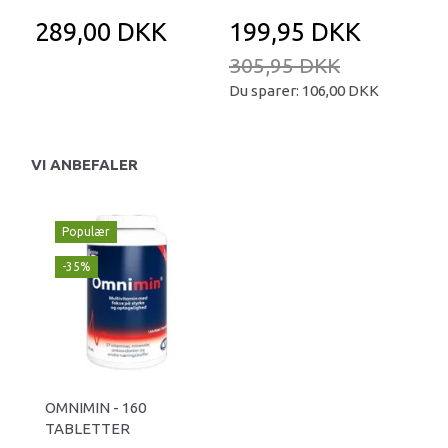
289,00 DKK
199,95 DKK
3
305,95 DKK
Du sparer:
106,00 DKK
VI ANBEFALER
Populær
-35%
OMNIMIN - 160
TABLETTER