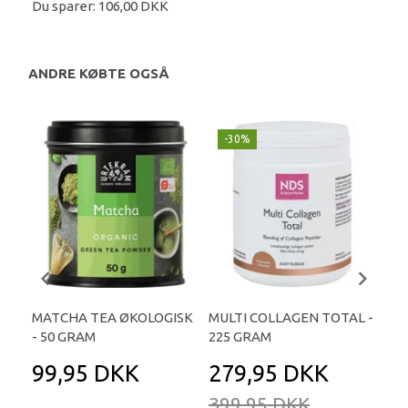
Du sparer:
106,00 DKK
ANDRE KØBTE OGSÅ
-30%
MATCHA TEA ØKOLOGISK
MULTI COLLAGEN TOTAL -
SOL
- 50 GRAM
225 GRAM
10
99,95 DKK
279,95 DKK
1
399,95 DKK