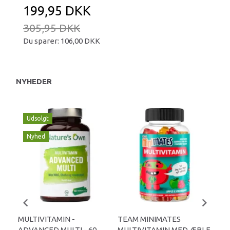
199,95 DKK
305,95 DKK
Du sparer:
106,00 DKK
NYHEDER
Udsolgt
Nyhed
MULTIVITAMIN -
TEAM MINIMATES
MID
ADVANCED MULTI - 60
MULTIVITAMIN MED ÆBLE
TA