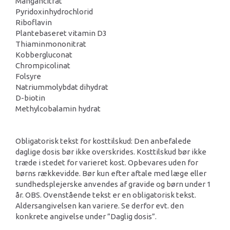
Mangancitrat
Pyridoxinhydrochlorid
Riboflavin
Plantebaseret vitamin D3
Thiaminmononitrat
Kobbergluconat
Chrompicolinat
Folsyre
Natriummolybdat dihydrat
D-biotin
Methylcobalamin hydrat
Obligatorisk tekst for kosttilskud: Den anbefalede
daglige dosis bør ikke overskrides. Kosttilskud bør ikke
træde i stedet for varieret kost. Opbevares uden for
børns rækkevidde. Bør kun efter aftale med læge eller
sundhedsplejerske anvendes af gravide og børn under 1
år. OBS. Ovenstående tekst er en obligatorisk tekst.
Aldersangivelsen kan variere. Se derfor evt. den
konkrete angivelse under ”Daglig dosis”.