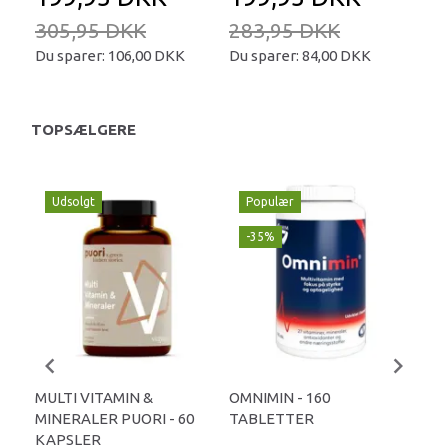
305,95 DKK
283,95 DKK
23
Du sparer:
106,00 DKK
Du sparer:
84,00 DKK
Du 
TOPSÆLGERE
Udsolgt
Populær
-35%
MULTI VITAMIN &
OMNIMIN - 160
MU
MINERALER PUORI - 60
TABLETTER
STA
KAPSLER
KA