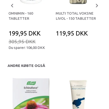
OMNIMIN - 160
MULTI TOTAL VOKSNE
OMN
TABLETTER
LIVOL - 150 TABLETTER
TA
199,95 DKK
119,95 DKK
5
305,95 DKK
Du sparer:
106,00 DKK
ANDRE KØBTE OGSÅ
-