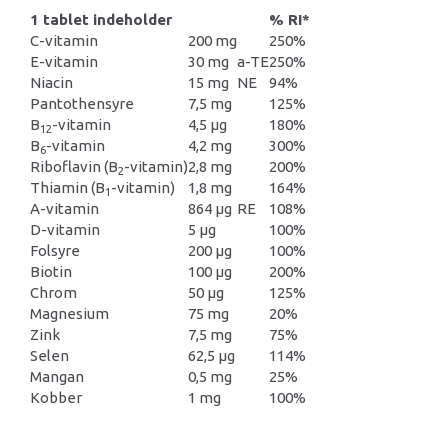
1 tablet indeholder
% RI*
C-vitamin
200 mg
250%
E-vitamin
30 mg
a-TE
250%
Niacin
15 mg
NE
94%
Pantothensyre
7,5 mg
125%
B
-vitamin
4,5 µg
180%
12
B
-vitamin
4,2 mg
300%
6
Riboflavin (B
-vitamin)
2,8 mg
200%
2
Thiamin (B
-vitamin)
1,8 mg
164%
1
A-vitamin
864 µg
RE
108%
D-vitamin
5 µg
100%
Folsyre
200 µg
100%
Biotin
100 µg
200%
Chrom
50 µg
125%
Magnesium
75 mg
20%
Zink
7,5 mg
75%
Selen
62,5 µg
114%
Mangan
0,5 mg
25%
Kobber
1 mg
100%