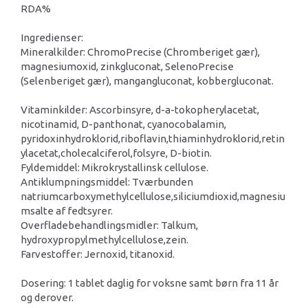
RDA%
Ingredienser:
Mineralkilder: ChromoPrecise (Chromberiget gær),
magnesiumoxid, zinkgluconat, SelenoPrecise
(Selenberiget gær), mangangluconat, kobbergluconat.
Vitaminkilder: Ascorbinsyre, d-a-tokopherylacetat,
nicotinamid, D-panthonat, cyanocobalamin,
pyridoxinhydroklorid,riboflavin,thiaminhydroklorid,retin
ylacetat,cholecalciferol,folsyre, D-biotin.
Fyldemiddel: Mikrokrystallinsk cellulose.
Antiklumpningsmiddel: Tværbunden
natriumcarboxymethylcellulose,siliciumdioxid,magnesiu
msalte af fedtsyrer.
Overfladebehandlingsmidler: Talkum,
hydroxypropylmethylcellulose,zein.
Farvestoffer: Jernoxid, titanoxid.
Dosering: 1 tablet daglig for voksne samt børn fra 11 år
og derover.