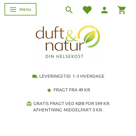
Menu
Skifte navigation
LEVERINGSTID 1-3 HVERDAGE
local_shipping
FRAGT FRA 49 KR
star
GRATIS FRAGT VED KØB FOR 599 KR.
redeem
AFHENTNING MIDDELFART 0 KR.