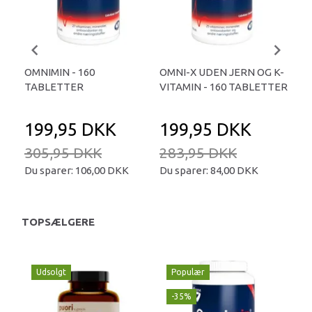
OMNIMIN - 160
OMNI-X UDEN JERN OG K-
BE
TABLETTER
VITAMIN - 160 TABLETTER
MUL
199,95 DKK
199,95 DKK
1
305,95 DKK
283,95 DKK
23
Du sparer:
106,00 DKK
Du sparer:
84,00 DKK
Du 
TOPSÆLGERE
Udsolgt
Populær
-35%