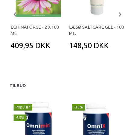
ECHINAFORCE - 2 X 100
LÆSØ SALTCARE GEL - 100
FI
ML.
ML.
DAF
409,95 DKK
148,50 DKK
1
29
Du 
TILBUD
Populær
-30%
-
-35%