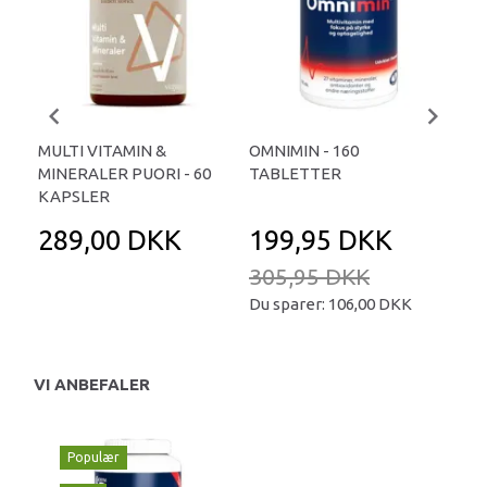
MULTI VITAMIN &
OMNIMIN - 160
MU
MINERALER PUORI - 60
TABLETTER
STA
KAPSLER
KA
289,00 DKK
199,95 DKK
3
305,95 DKK
Du sparer:
106,00 DKK
VI ANBEFALER
Populær