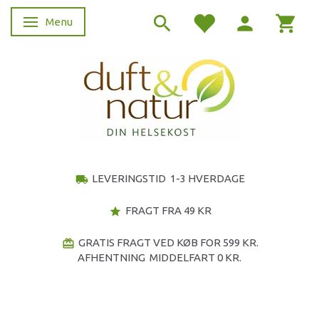
Menu
Skifte navigation
LEVERINGSTID 1-3 HVERDAGE
local_shipping
FRAGT FRA 49 KR
star
GRATIS FRAGT VED KØB FOR 599 KR.
redeem
AFHENTNING MIDDELFART 0 KR.