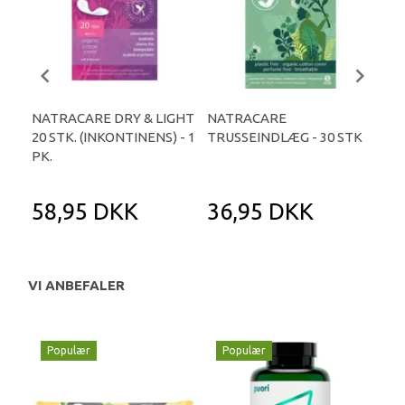
NATRACARE DRY & LIGHT
NATRACARE
NA
20 STK. (INKONTINENS) - 1
TRUSSEINDLÆG - 30 STK
MED
PK.
58,95 DKK
36,95 DKK
3
VI ANBEFALER
Populær
Populær
P