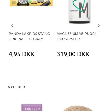
PANDA LAKRIDS STANG
MAGNESIUM M3 PUORI -
HAI
ORIGINAL - 32 GRAM
180 KAPSLER
TA
4,95 DKK
319,00 DKK
1
NYHEDER