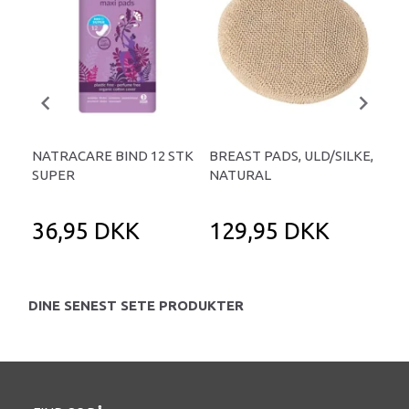
NATRACARE BIND 12 STK
BREAST PADS, ULD/SILKE,
BRE
SUPER
NATURAL
NA
36,95 DKK
129,95 DKK
1
DINE SENEST SETE PRODUKTER