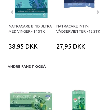
NATRACARE BIND ULTRA
NATRACARE INTIM
NA
MED VINGER - 14 STK
VÅDSERVIETTER - 12 STK
BIN
10 
38,95 DKK
27,95 DKK
3
ANDRE FANDT OGSÅ