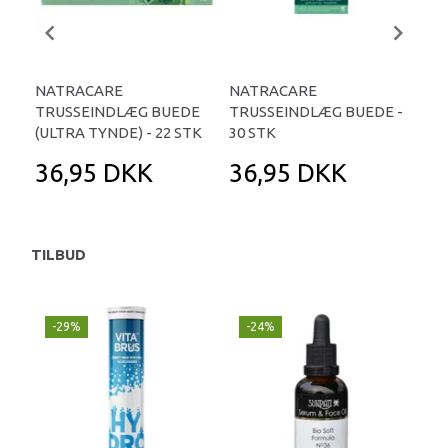
NATRACARE
NATRACARE
NA
TRUSSEINDLÆG BUEDE
TRUSSEINDLÆG BUEDE -
TRU
(ULTRA TYNDE) - 22 STK
30 STK
36,95 DKK
36,95 DKK
3
TILBUD
-29%
-24%
P
-