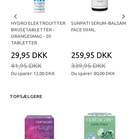
HYDRO ELEKTROLYTTER
SUNPATI SERUM-BALSAM
LIP
BRUSETABLETTER -
FACE 50 ML.
TA
ORANGESMAG - 20
TABLETTER
29,95 DKK
259,95 DKK
2
41,95 DKK
339,95 DKK
34
Du sparer:
12,00 DKK
Du sparer:
80,00 DKK
Du 
TOPSÆLGERE