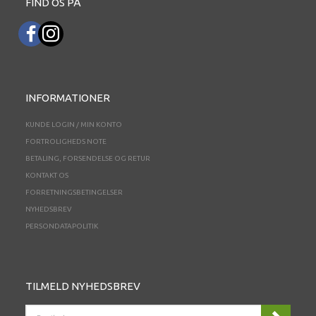
FIND OS PÅ
INFORMATIONER
KUNDE LOGIN / MIN KONTO
FORTROLIGHEDS NOTE
BETALING, FORSENDELSE OG RETUR
KONTAKT OS
FORRETNINGSBETINGELSER
NYHEDSBREV
PERSONDATAPOLITIK
TILMELD NYHEDSBREV
EMAIL-