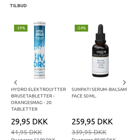
TILBUD
-29%
-24%
P
-
HYDRO ELEKTROLYTTER
SUNPATI SERUM-BALSAM
LIP
BRUSETABLETTER -
FACE 50 ML.
TA
ORANGESMAG - 20
TABLETTER
29,95 DKK
259,95 DKK
2
41,95 DKK
339,95 DKK
34
Du sparer:
12,00 DKK
Du sparer:
80,00 DKK
Du 