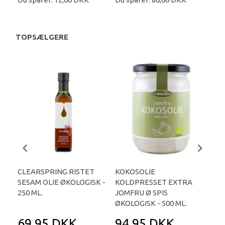
TOPSÆLGERE
CLEARSPRING RISTET
KOKOSOLIE
DR
SESAM OLIE ØKOLOGISK -
KOLDPRESSET EXTRA
KOK
250 ML.
JOMFRU Ø SPIS
ØKOLOGISK - 500 ML.
69,95 DKK
94,95 DKK
5