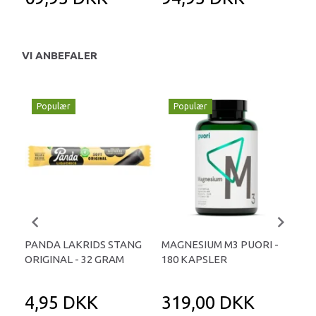
VI ANBEFALER
Populær
Populær
P
PANDA LAKRIDS STANG
MAGNESIUM M3 PUORI -
HAI
ORIGINAL - 32 GRAM
180 KAPSLER
TA
4,95 DKK
319,00 DKK
1