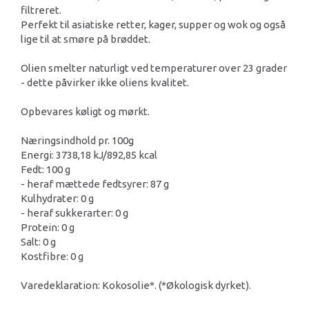
filtreret.
Perfekt til asiatiske retter, kager, supper og wok og også
lige til at smøre på brøddet.
Olien smelter naturligt ved temperaturer over 23 grader
- dette påvirker ikke oliens kvalitet.
Opbevares køligt og mørkt.
Næringsindhold pr. 100g
Energi: 3738,18 kJ/892,85 kcal
Fedt: 100 g
- heraf mættede fedtsyrer: 87 g
Kulhydrater: 0 g
- heraf sukkerarter: 0 g
Protein: 0 g
Salt: 0 g
Kostfibre: 0 g
Varedeklaration: Kokosolie*. (*Økologisk dyrket).