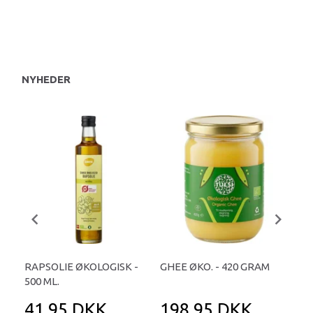
NYHEDER
RAPSOLIE ØKOLOGISK -
GHEE ØKO. - 420 GRAM
SHE
500 ML.
41,95 DKK
198,95 DKK
3