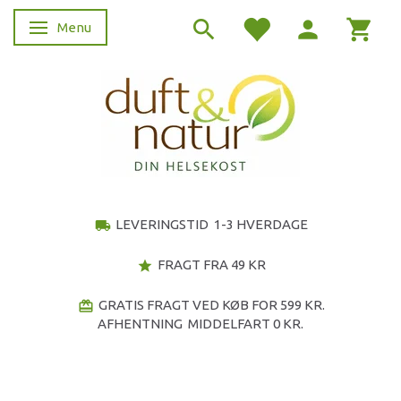
Menu
Skifte navigation
LEVERINGSTID 1-3 HVERDAGE
local_shipping
FRAGT FRA 49 KR
star
GRATIS FRAGT VED KØB FOR 599 KR.
redeem
AFHENTNING MIDDELFART 0 KR.