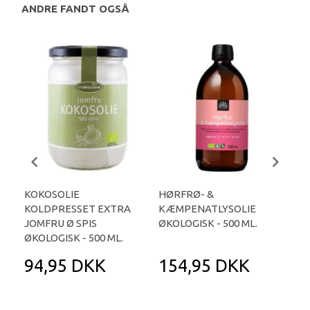
ANDRE FANDT OGSÅ
KOKOSOLIE
HØRFRØ- &
KO
KOLDPRESSET EXTRA
KÆMPENATLYSOLIE
OIL
JOMFRU Ø SPIS
ØKOLOGISK - 500 ML.
500
ØKOLOGISK - 500 ML.
94,95 DKK
154,95 DKK
1