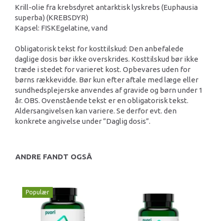
Krill-olie fra krebsdyret antarktisk lyskrebs (Euphausia
superba) (KREBSDYR)
Kapsel: FISKEgelatine, vand
Obligatorisk tekst for kosttilskud: Den anbefalede
daglige dosis bør ikke overskrides. Kosttilskud bør ikke
træde i stedet for varieret kost. Opbevares uden for
børns rækkevidde. Bør kun efter aftale med læge eller
sundhedsplejerske anvendes af gravide og børn under 1
år. OBS. Ovenstående tekst er en obligatorisk tekst.
Aldersangivelsen kan variere. Se derfor evt. den
konkrete angivelse under ”Daglig dosis”.
ANDRE FANDT OGSÅ
Populær
-