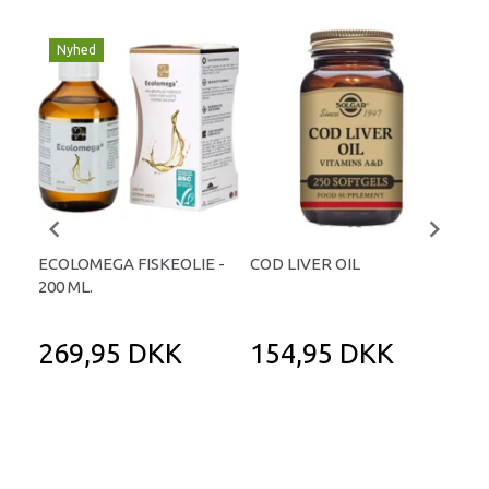
Nyhed
-
ECOLOMEGA FISKEOLIE -
COD LIVER OIL
EQU
200 ML.
KA
269,95 DKK
154,95 DKK
2
34
Du 