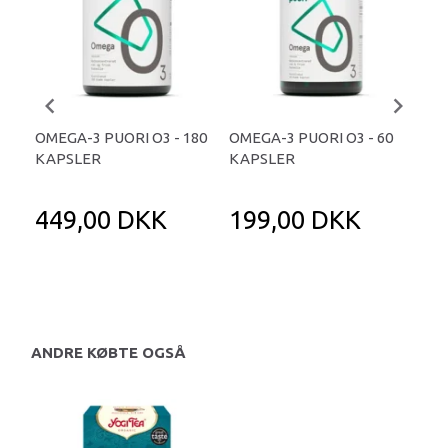
OMEGA-3 PUORI O3 - 180
OMEGA-3 PUORI O3 - 60
IC
KAPSLER
KAPSLER
CIT
449,00 DKK
199,00 DKK
1
25
Du 
ANDRE KØBTE OGSÅ