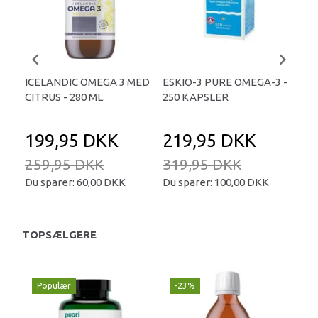
ICELANDIC OMEGA 3 MED
ESKIO-3 PURE OMEGA-3 -
ESK
CITRUS - 280 ML.
250 KAPSLER
ORA
199,95 DKK
219,95 DKK
9
259,95 DKK
319,95 DKK
14
Du sparer:
60,00 DKK
Du sparer:
100,00 DKK
Du 
TOPSÆLGERE
Populær
-23%