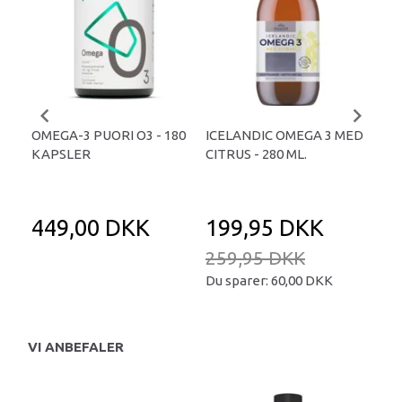
OMEGA-3 PUORI O3 - 180
ICELANDIC OMEGA 3 MED
ARC
KAPSLER
CITRUS - 280 ML.
18
449,00 DKK
199,95 DKK
4
259,95 DKK
Du sparer:
60,00 DKK
VI ANBEFALER