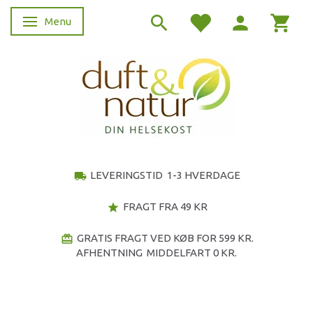
Menu
Skifte navigation
LEVERINGSTID 1-3 HVERDAGE
local_shipping
FRAGT FRA 49 KR
star
GRATIS FRAGT VED KØB FOR 599 KR.
redeem
AFHENTNING MIDDELFART 0 KR.