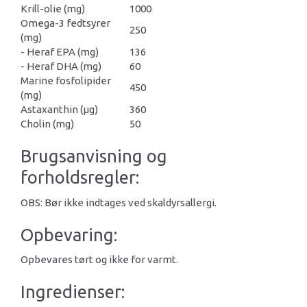
Krill-olie (mg)
1000
Omega-3 fedtsyrer
250
(mg)
- Heraf EPA (mg)
136
- Heraf DHA (mg)
60
Marine fosfolipider
450
(mg)
Astaxanthin (μg)
360
Cholin (mg)
50
Brugsanvisning og
forholdsregler:
OBS: Bør ikke indtages ved skaldyrsallergi.
Opbevaring:
Opbevares tørt og ikke for varmt.
Ingredienser: