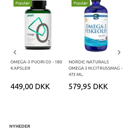
Populær
Populær
P
-
OMEGA-3 PUORI O3 - 180
NORDIC NATURALS
ESK
KAPSLER
OMEGA 3 M.CITRUSSMAG -
25
473 ML.
449,00 DKK
579,95 DKK
2
31
Du 
NYHEDER