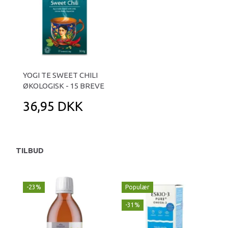
YOGI TE SWEET CHILI
ØKOLOGISK - 15 BREVE
36,95 DKK
TILBUD
-23%
Populær
-
-31%