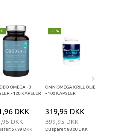
0%
-20%
-20%
DBO OMEGA - 3
OMNIOMEGA KRILL OLIE
NORDBO OMEGA
LER - 120 KAPSLER
- 100 KAPSLER
ASTAXANTHIN -
KAPSLER
1,96 DKK
319,95 DKK
279,96 D
,95 DKK
399,95 DKK
349,95 DKK
parer:
57,99 DKK
Du sparer:
80,00 DKK
Du sparer:
69,99