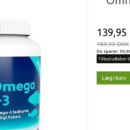
139,95
189,95 DKK
Du sparer:
50,0
Tilbud udløber 
Læg i kurv