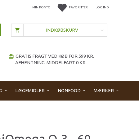
MIN KONTO
FAVORITTER
LOG IND
INDKØBSKURV
GRATIS FRAGT VED KØB FOR 599 KR.
redeem
AFHENTNING MIDDELFART 0 KR.
G
LÆGEMIDLER
NONFOOD
MÆRKER
iOmega O-3 - 60