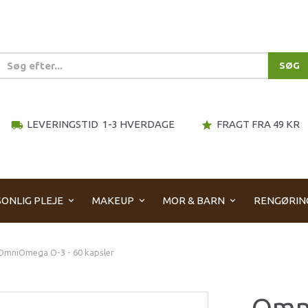
SØG
LEVERINGSTID 1-3 HVERDAGE
FRAGT FRA 49 KR
local_shipping
star
ONLIG PLEJE
MAKEUP
MOR & BARN
RENGØRIN
OmniOmega O-3 - 60 kapsler
Omn