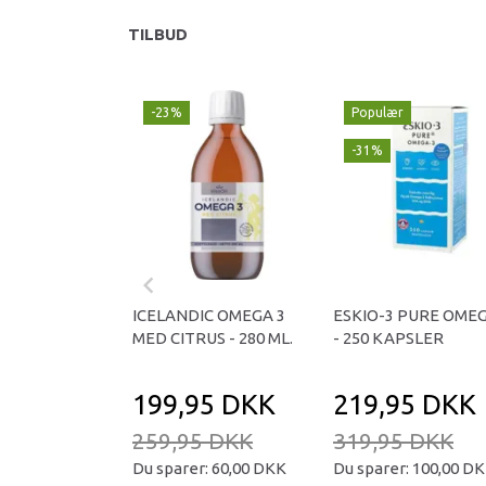
TILBUD
-23%
Populær
-31%
ICELANDIC OMEGA 3
ESKIO-3 PURE OME
MED CITRUS - 280 ML.
- 250 KAPSLER
199,95 DKK
219,95 DKK
259,95 DKK
319,95 DKK
Du sparer:
60,00 DKK
Du sparer:
100,00 D