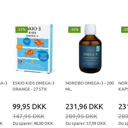
-32%
-20%
-2
GA-3
ESKIO KIDS OMEGA-3
NORDBO OMEGA-3 - 200
NOR
ORANGE - 27 STK
ML.
KAPS
99,95 DKK
231,96 DKK
23
147,95 DKK
289,95 DKK
289
KK
Du sparer:
48,00 DKK
Du sparer:
57,99 DKK
Du s