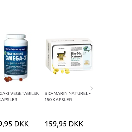
Populær
GA-3 VEGETABILSK
BIO-MARIN NATUREL -
NORDIC NATUR
KAPSLER
150 KAPSLER
OMEGA 3 M.CIT
- 473 ML.
9,95 DKK
159,95 DKK
579,95 D