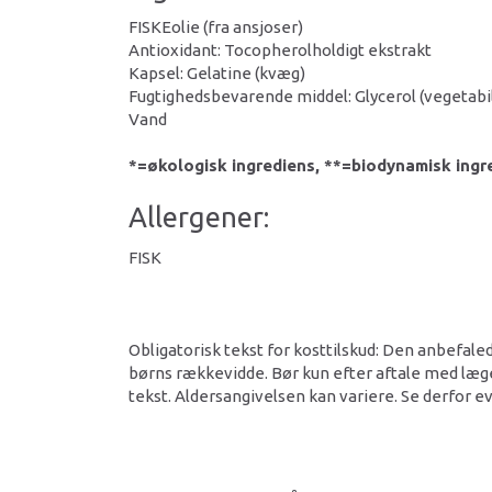
FISKEolie (fra ansjoser)
Antioxidant: Tocopherolholdigt ekstrakt
Kapsel: Gelatine (kvæg)
Fugtighedsbevarende middel: Glycerol (vegetabi
Vand
*=økologisk ingrediens, **=biodynamisk ingr
Allergener:
FISK
Obligatorisk tekst for kosttilskud: Den anbefaled
børns rækkevidde. Bør kun efter aftale med læge
tekst. Aldersangivelsen kan variere. Se derfor ev