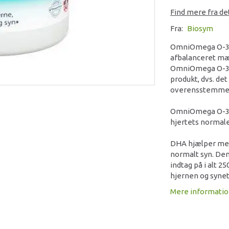
Find mere fra d
Fra:
Biosym
OmniOmega O-3 
afbalanceret mæn
OmniOmega O-3 er
produkt, dvs. det
overensstemmels
OmniOmega O-3 i
hjertets normale
DHA hjælper med
normalt syn. Den
indtag på i alt 
hjernen og synet
Mere informati