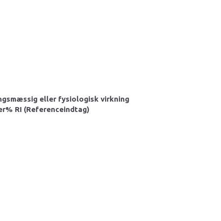
gsmæssig eller fysiologisk virkning
er
% RI (Referenceindtag)