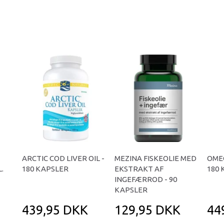
ARCTIC COD LIVER OIL -
MEZINA FISKEOLIE MED
OME
.
180 KAPSLER
EKSTRAKT AF
180 
INGEFÆRROD - 90
KAPSLER
439,95 DKK
129,95 DKK
44