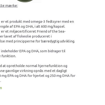
ette mærke:
er et produkt med omega-3 fedtsyrer med en
gde af EPA og DHA, i alt 600 mg/kapsel.
 et miljøcertificeret Friend of the Sea-
 er lavet af fiskeolie produceret i
e med principperne for bæredygtig udvikling.
ndeholder EPA og DHA, som bidrager til
 funktion.
 at opretholde normal hjernefunktion og
ne gavnlige virkning opnås med et dagligt
250 mg EPA og DHA for hjertet og 250 mg DHA for
.
on