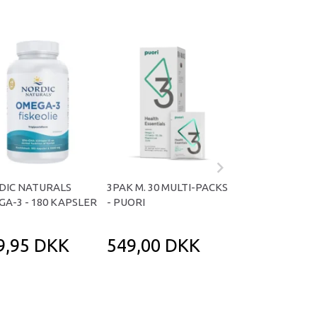
DIC NATURALS
3PAK M. 30 MULTI-PACKS
ULTIMATE OME
A-3 - 180 KAPSLER
- PUORI
NORDIC NATURA
KAPSLER
9,95 DKK
549,00 DKK
549,95 D