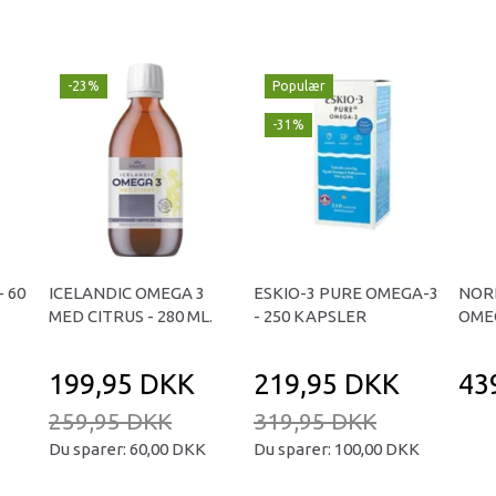
-23%
Populær
-31%
 60
ICELANDIC OMEGA 3
ESKIO-3 PURE OMEGA-3
NOR
MED CITRUS - 280 ML.
- 250 KAPSLER
OMEG
199,95 DKK
219,95 DKK
43
259,95 DKK
319,95 DKK
Du sparer:
60,00 DKK
Du sparer:
100,00 DKK