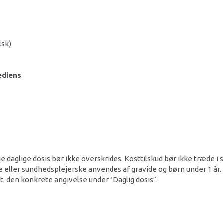
lsk)
ediens
e daglige dosis bør ikke overskrides. Kosttilskud bør ikke træde i
 eller sundhedsplejerske anvendes af gravide og børn under 1 år.
t. den konkrete angivelse under ”Daglig dosis”.