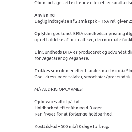
Olien indtages efter behov eller efter sundheds
Anvisning:
Daglig indtagelse af 2 små spsk = 16.6 ml. giver 
Opfylder godkendt EFSA sundhedsanprisning iflg. 
opretholdelse af normalt syn, den normale funkt
Din Sundheds DHA er produceret og udvundet dire
for vegetarer og veganere.
Drikkes som den er eller blandes med Aronia Sh
God i dressinger, salater, smoothies/proteindrik.
MÅ ALDRIG OPVARMES!
Opbevares altid på køl.
Holdbarhed efter åbning 4-8 uger.
Kan fryses for at forlænge holdbarhed.
Kosttilskud - 500 ml./30 dage forbrug.