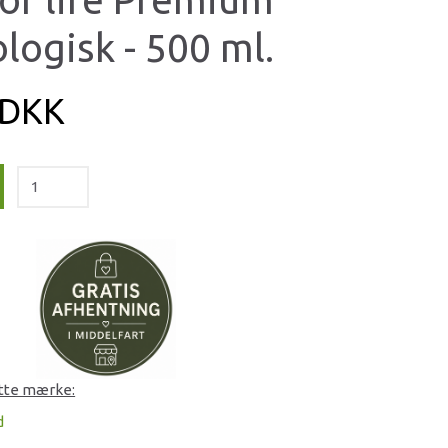
logisk - 500 ml.
 DKK
ette mærke:
d