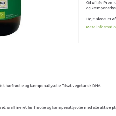
Oil of life Prem
og kæmpenatlyso
Høje niveauer af
Mere informati
isk hørfrøolie og kæmpenatlysolie Tilsat vegetarisk DHA.
sset, uraffineret hørfrøolie og kæmpenatlysolie med alle aktive pl