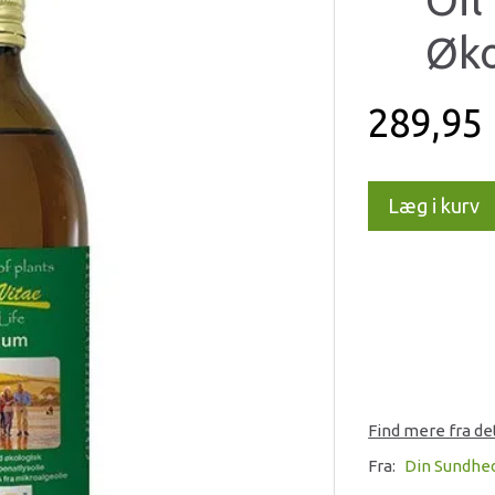
Øko
289,95
Læg i kurv
Find mere fra d
Fra:
Din Sundhe