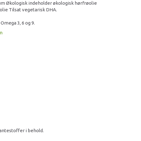
ium Økologisk indeholder økologisk hørfrøolie
lie Tilsat vegetarisk DHA.
 Omega 3, 6 og 9.
on
antestoffer i behold.