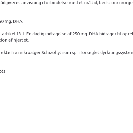
rådgiveres anvisning i forbindelse med et måltid, bedst om morg
250 mg. DHA.
artikel 13.1. En daglig indtagelse af 250 mg. DHA bidrager til opr
ion af hjertet.
kte fra mikroalger Schizohytrium sp. i forseglet dyrkningssystem,
ots.