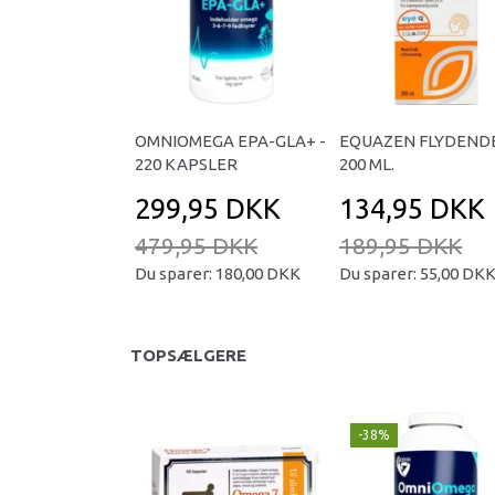
OMNIOMEGA EPA-GLA+ -
EQUAZEN FLYDENDE
220 KAPSLER
200 ML.
299,95 DKK
134,95 DKK
479,95 DKK
189,95 DKK
Du sparer:
180,00 DKK
Du sparer:
55,00 DK
TOPSÆLGERE
-38%