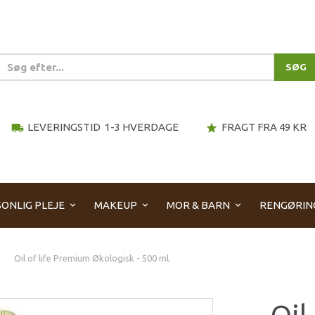
SØG
LEVERINGSTID 1-3 HVERDAGE
FRAGT FRA 49 KR
local_shipping
star
ONLIG PLEJE
MAKEUP
MOR & BARN
RENGØRIN
Oil of life Premium Økologisk - 500 ml.
Oil