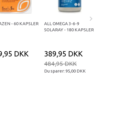
ZEN - 60 KAPSLER
ALL OMEGA 3-6-9
UDO´S CHOICE OI
SOLARAY - 180 KAPSLER
ML.
9,95 DKK
389,95 DKK
279,95 D
484,95 DKK
Du sparer:
95,00 DKK