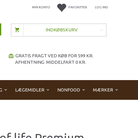
MIN KONTO
FAVORITTER
LOG IND
INDKØBSKURV
GRATIS FRAGT VED KØB FOR 599 KR.
redeem
AFHENTNING MIDDELFART 0 KR.
G
LÆGEMIDLER
NONFOOD
MÆRKER
 of life Premium