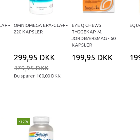
A+ -
OMNIOMEGA EPA-GLA+ -
EYE Q CHEWS
EQUA
220 KAPSLER
TYGGEKAP. M.
JORDBÆRSMAG - 60
KAPSLER
299,95 DKK
199,95 DKK
19
479,95 DKK
Du sparer:
180,00 DKK
-20%