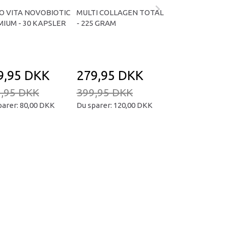
O VITA NOVOBIOTIC
MULTI COLLAGEN TOTAL
OMNIVITA B TOT
IUM - 30 KAPSLER
- 225 GRAM
KAPSLER
9,95 DKK
279,95 DKK
169,95 D
,95 DKK
399,95 DKK
239,95 DKK
parer:
80,00 DKK
Du sparer:
120,00 DKK
Du sparer:
70,00