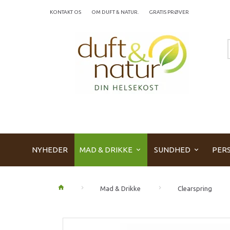
KONTAKT OS
OM DUFT & NATUR.
GRATIS PRØVER
NYHEDER
MAD & DRIKKE
SUNDHED
PERS
Mad & Drikke
Clearspring