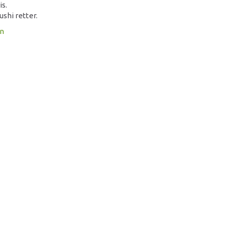
is.
sushi retter.
on