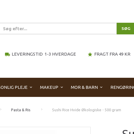
SØG
LEVERINGSTID 1-3 HVERDAGE
FRAGT FRA 49 KR
local_shipping
star
ONLIG PLEJE
MAKEUP
MOR & BARN
RENGØRIN
Pasta & Ris
Sushi Rice Hvide Økologiske - 500 gram
Su