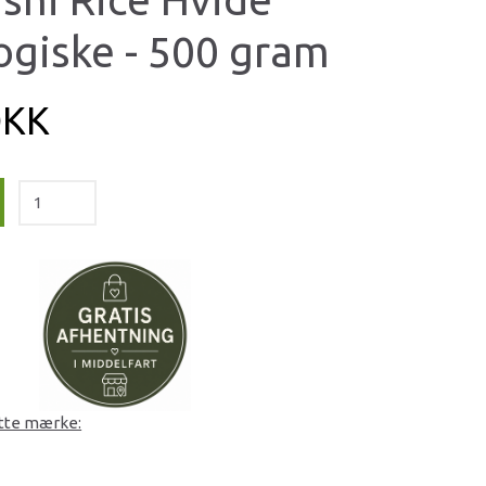
ogiske - 500 gram
DKK
ette mærke: