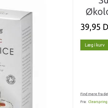
Økol
39,95 
Læg i kurv
Find mere fra d
Fra:
Clearspring