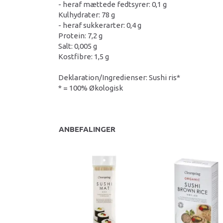
- heraf mættede fedtsyrer: 0,1 g
Kulhydrater: 78 g
- heraf sukkerarter: 0,4 g
Protein: 7,2 g
Salt: 0,005 g
Kostfibre: 1,5 g
Deklaration/Ingredienser: Sushi ris*
* = 100% Økologisk
ANBEFALINGER