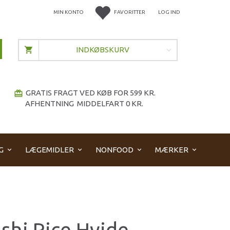
MIN KONTO
FAVORITTER
LOG IND
INDKØBSKURV
GRATIS FRAGT VED KØB FOR 599 KR.
redeem
AFHENTNING MIDDELFART 0 KR.
G
LÆGEMIDLER
NONFOOD
MÆRKER
shi Rice Hvide