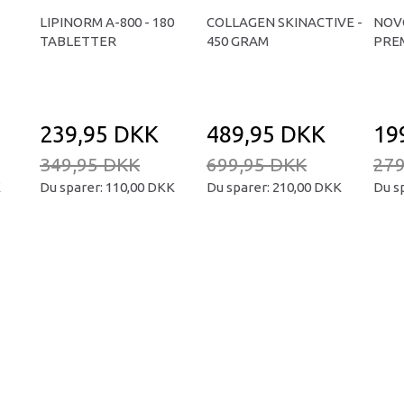
LIPINORM A-800 - 180
COLLAGEN SKINACTIVE -
NOV
TABLETTER
450 GRAM
PREM
239,95 DKK
489,95 DKK
19
349,95 DKK
699,95 DKK
279
K
Du sparer:
110,00 DKK
Du sparer:
210,00 DKK
Du s