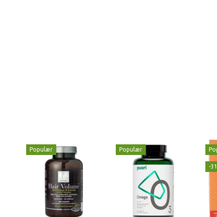
Populær
Populær
Po
-3