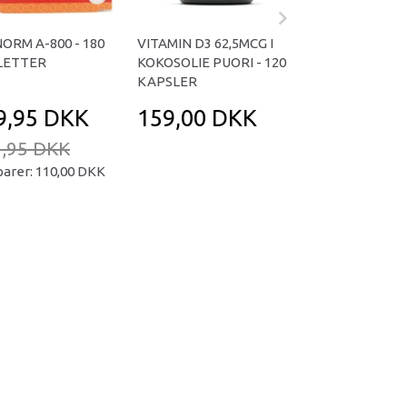
NORM A-800 - 180
VITAMIN D3 62,5MCG I
OMNIVITA B TOT
LETTER
KOKOSOLIE PUORI - 120
KAPSLER
KAPSLER
9,95 DKK
159,00 DKK
169,95 D
,95 DKK
239,95 DKK
parer:
110,00 DKK
Du sparer:
70,00