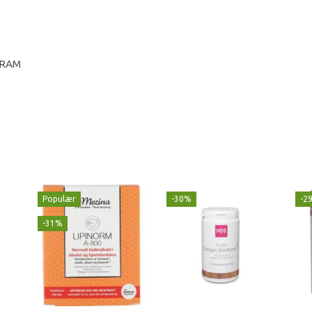
GRAM
Populær
-30%
-2
-31%