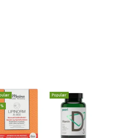
pulær
Populær
Populær
1%
-29%