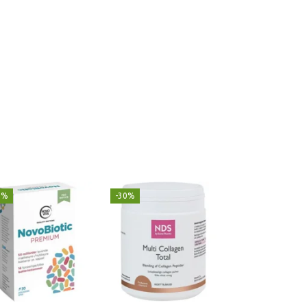
9%
-30%
Populær
-29%