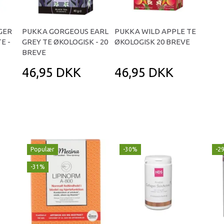
GER
PUKKA GORGEOUS EARL
PUKKA WILD APPLE TE
E -
GREY TE ØKOLOGISK - 20
ØKOLOGISK 20 BREVE
BREVE
46,95 DKK
46,95 DKK
Populær
-30%
-2
-31%