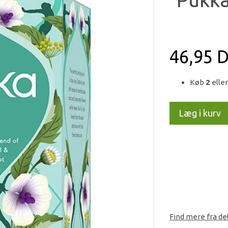
46,95 
Køb
2
eller
Læg i kurv
Find mere fra d