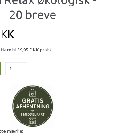
20 breve
DKK
 flere til
39,95 DKK
pr stk.
ette mærke: