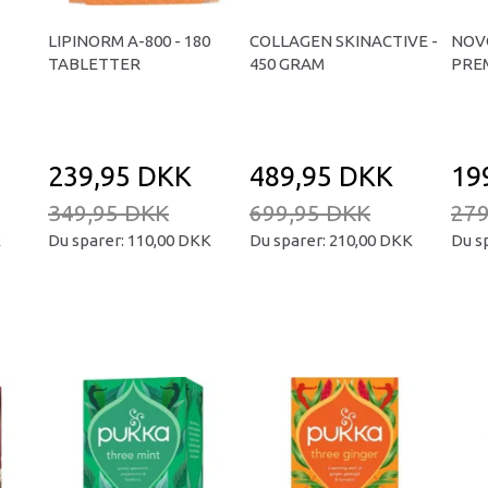
LIPINORM A-800 - 180
COLLAGEN SKINACTIVE -
NOV
TABLETTER
450 GRAM
PREM
239,95 DKK
489,95 DKK
19
349,95 DKK
699,95 DKK
279
K
Du sparer:
110,00 DKK
Du sparer:
210,00 DKK
Du s