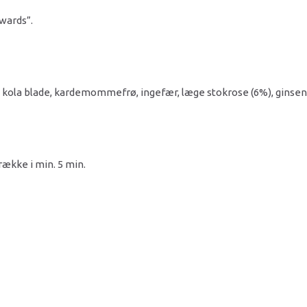
wards”.
tu kola blade, kardemommefrø, ingefær, læge stokrose (6%), ginsen
række i min. 5 min.