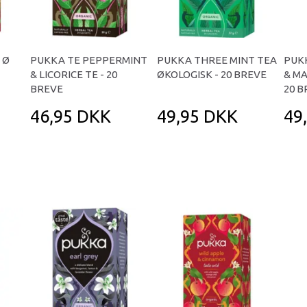
 Ø
PUKKA TE PEPPERMINT
PUKKA THREE MINT TEA
PUK
& LICORICE TE - 20
ØKOLOGISK - 20 BREVE
& M
BREVE
20 B
46,95 DKK
49,95 DKK
49