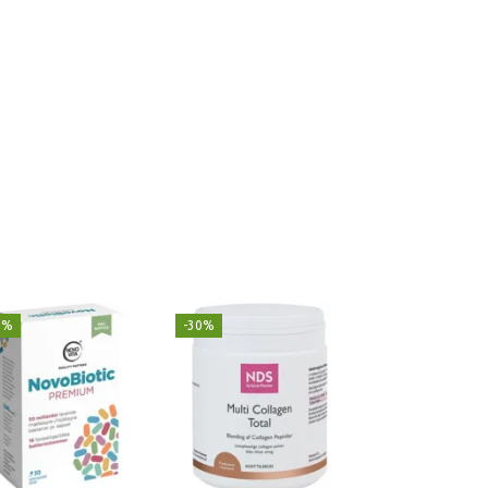
9%
-30%
Populær
-29%