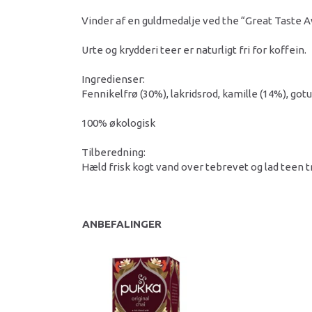
Vinder af en guldmedalje ved the “Great Taste A
Urte og krydderi teer er naturligt fri for koffein.
Ingredienser:
Fennikelfrø (30%), lakridsrod, kamille (14%), go
100% økologisk
Tilberedning:
Hæld frisk kogt vand over tebrevet og lad teen t
ANBEFALINGER