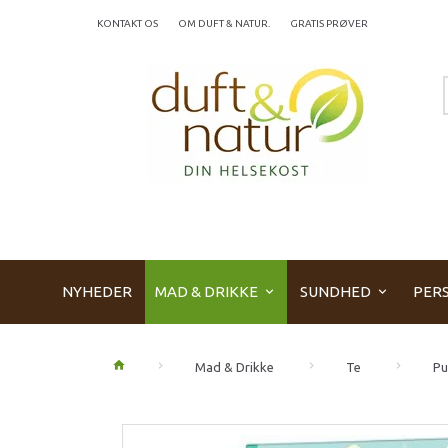
KONTAKT OS
OM DUFT & NATUR.
GRATIS PRØVER
NYHEDER
MAD & DRIKKE
SUNDHED
PERS
Mad & Drikke
Te
Pu