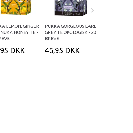
KA LEMON, GINGER
PUKKA GORGEOUS EARL
PUKKA VANILLA
ANUKA HONEY TE -
GREY TE ØKOLOGISK - 20
ØKOLOGISK - 20
REVE
BREVE
,95 DKK
46,95 DKK
46,95 DK