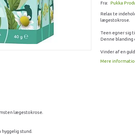
Fra:
Pukka Prod
Relax te indehol
lægestokrose.
Teen egner sig til
Denne blanding er
Vinder af en gul
Mere informati
lomsten lægestokrose.
n hyggelig stund.