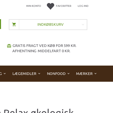
MIN KONTO
FAVORITTER
LOG IND
INDKØBSKURV
GRATIS FRAGT VED KØB FOR 599 KR.
redeem
AFHENTNING MIDDELFART 0 KR.
G
LÆGEMIDLER
NONFOOD
MÆRKER
 Relax økologisk -