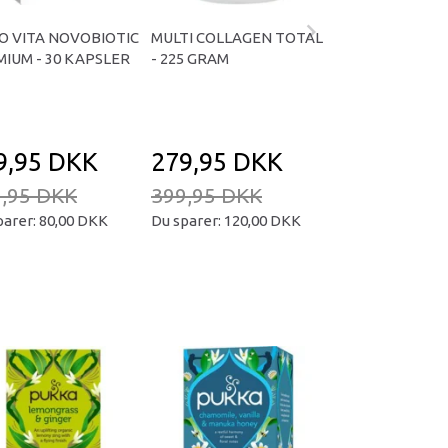
O VITA NOVOBIOTIC
MULTI COLLAGEN TOTAL
OMNIVITA B TOT
IUM - 30 KAPSLER
- 225 GRAM
KAPSLER
9,95 DKK
279,95 DKK
169,95 D
,95 DKK
399,95 DKK
239,95 DKK
parer:
80,00 DKK
Du sparer:
120,00 DKK
Du sparer:
70,00