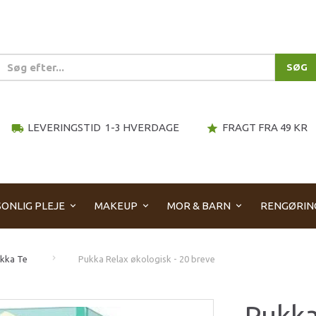
SØG
LEVERINGSTID 1-3 HVERDAGE
FRAGT FRA 49 KR
local_shipping
star
ONLIG PLEJE
MAKEUP
MOR & BARN
RENGØRIN
kka Te
Pukka Relax økologisk - 20 breve
Pukka