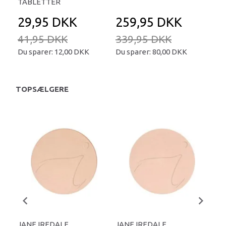
TABLETTER
29,95 DKK
259,95 DKK
2
41,95 DKK
339,95 DKK
34
Du sparer:
12,00 DKK
Du sparer:
80,00 DKK
Du 
TOPSÆLGERE
JANE IREDALE
JANE IREDALE
JA