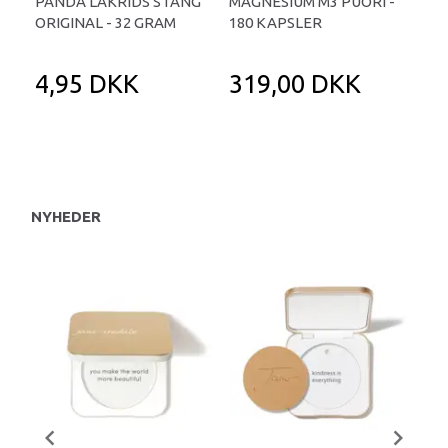
PANDA LAKRIDS STANG
MAGNESIUM M3 PUORI -
HAI
ORIGINAL - 32 GRAM
180 KAPSLER
TA
4,95 DKK
319,00 DKK
1
NYHEDER
U