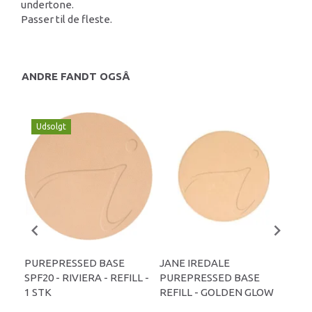
undertone.
Passer til de fleste.
ANDRE FANDT OGSÅ
Udsolgt
PUREPRESSED BASE
JANE IREDALE
JA
SPF20 - RIVIERA - REFILL -
PUREPRESSED BASE
PU
1 STK
REFILL - GOLDEN GLOW
REF