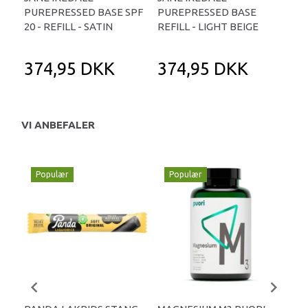
PUREPRESSED BASE SPF
PUREPRESSED BASE
PU
20 - REFILL - SATIN
REFILL - LIGHT BEIGE
REF
374,95 DKK
374,95 DKK
3
VI ANBEFALER
Populær
Populær
P