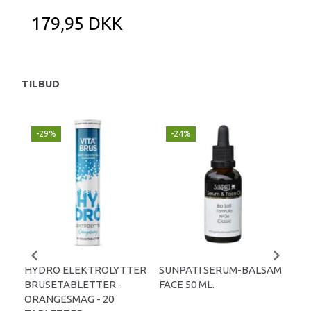
179,95 DKK
TILBUD
-29%
-24%
P
-
HYDRO ELEKTROLYTTER
SUNPATI SERUM-BALSAM
LIP
BRUSETABLETTER -
FACE 50 ML.
TA
ORANGESMAG - 20