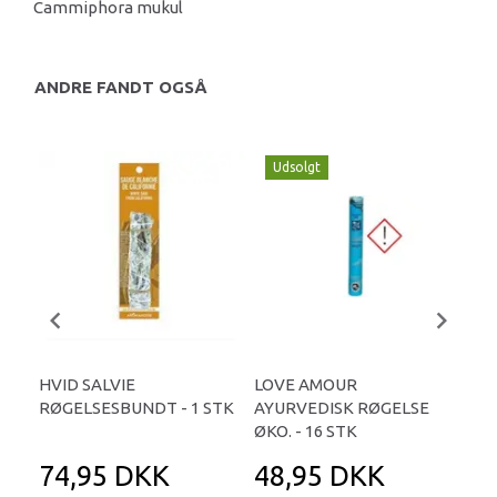
Cammiphora mukul
ANDRE FANDT OGSÅ
Udsolgt
HVID SALVIE
LOVE AMOUR
IN
RØGELSESBUNDT - 1 STK
AYURVEDISK RØGELSE
RØG
ØKO. - 16 STK
74,95 DKK
48,95 DKK
4