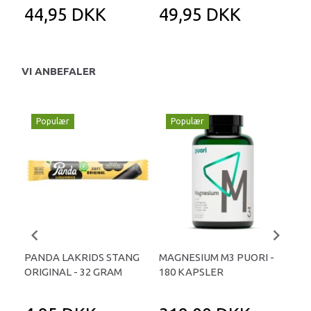
44,95 DKK
49,95 DKK
4
VI ANBEFALER
Populær
Populær
P
PANDA LAKRIDS STANG
MAGNESIUM M3 PUORI -
HAI
ORIGINAL - 32 GRAM
180 KAPSLER
TA