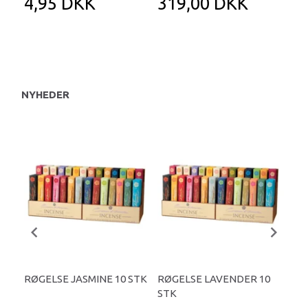
4,95 DKK
319,00 DKK
1
NYHEDER
RØGELSE JASMINE 10 STK
RØGELSE LAVENDER 10
RØ
STK
ST