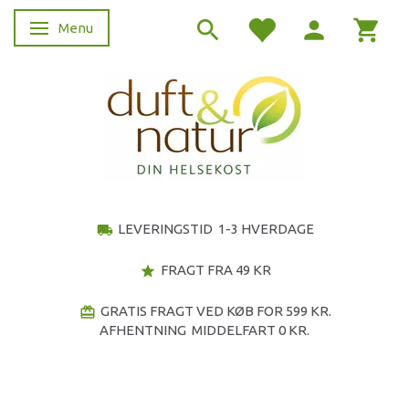
Menu
Skifte navigation
LEVERINGSTID 1-3 HVERDAGE
local_shipping
FRAGT FRA 49 KR
star
GRATIS FRAGT VED KØB FOR 599 KR.
redeem
AFHENTNING MIDDELFART 0 KR.