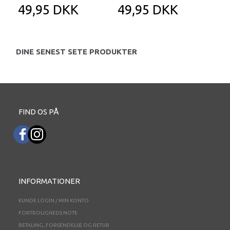
49,95 DKK
49,95 DKK
4
DINE SENEST SETE PRODUKTER
FIND OS PÅ
INFORMATIONER
KUNDE LOGIN / MIN KONTO
FORTROLIGHEDS NOTE
BETALING, FORSENDELSE OG RETUR