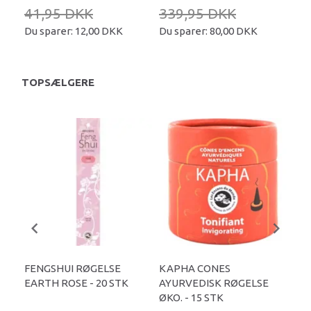
41,95 DKK
339,95 DKK
34
Du sparer:
12,00 DKK
Du sparer:
80,00 DKK
Du 
TOPSÆLGERE
U
FENGSHUI RØGELSE
KAPHA CONES
LO
EARTH ROSE - 20 STK
AYURVEDISK RØGELSE
AY
ØKO. - 15 STK
ØKO