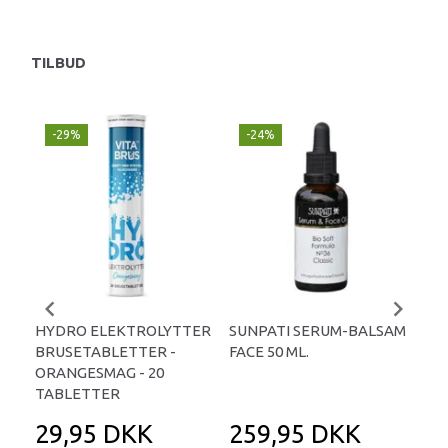
TILBUD
-29%
-24%
P
-
HYDRO ELEKTROLYTTER
SUNPATI SERUM-BALSAM
LIP
BRUSETABLETTER -
FACE 50 ML.
TA
ORANGESMAG - 20
TABLETTER
29,95 DKK
259,95 DKK
2