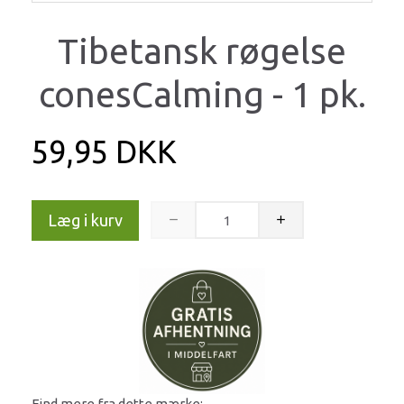
Tibetansk røgelse
conesCalming - 1 pk.
59,95 DKK
Læg i kurv
Find mere fra dette mærke: