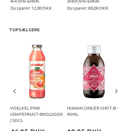
41,95 DKK
339,95 DKK
34
Du sparer:
12,00 DKK
Du sparer:
80,00 DKK
Du 
TOPSÆLGERE
VOELKEL PINK
HUMAN GINGER SHOT Ø -
MU
GRAPEFRUGT ØKOLOGISK
90 ML.
| 50 CL