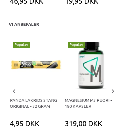
46,95 DKK
19,95 DKK
3
VI ANBEFALER
Populær
Populær
P
PANDA LAKRIDS STANG
MAGNESIUM M3 PUORI -
HAI
ORIGINAL - 32 GRAM
180 KAPSLER
TA
4,95 DKK
319,00 DKK
1