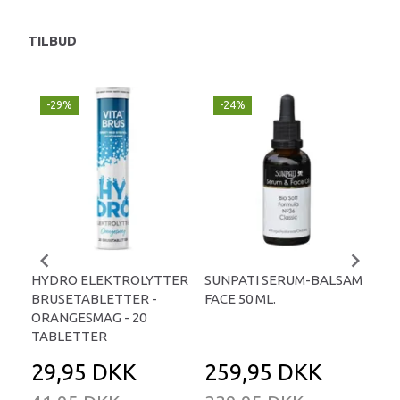
TILBUD
-29%
-24%
P
-
HYDRO ELEKTROLYTTER
SUNPATI SERUM-BALSAM
LIP
BRUSETABLETTER -
FACE 50 ML.
TA
ORANGESMAG - 20
TABLETTER
29,95 DKK
259,95 DKK
2