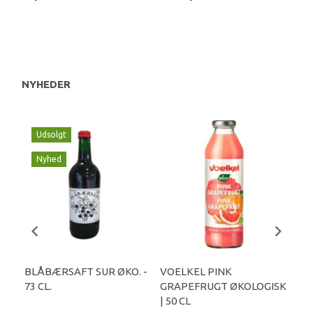
NYHEDER
Udsolgt
Nyhed
BLÅBÆRSAFT SUR ØKO. -
VOELKEL PINK
PI
73 CL.
GRAPEFRUGT ØKOLOGISK
ØKO
| 50 CL