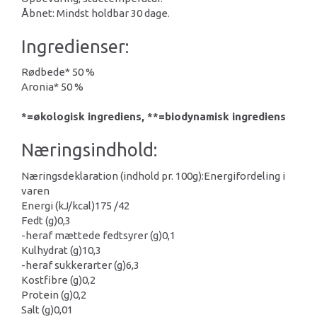
Åbnet: Mindst holdbar 30 dage.
Ingredienser:
Rødbede* 50 %
Aronia* 50 %
*=økologisk ingrediens, **=biodynamisk ingrediens
Næringsindhold:
Næringsdeklaration (indhold pr. 100g):
Energifordeling i
varen
Energi (kJ/kcal)
175 /42
Fedt (g)
0,3
-heraf mættede fedtsyrer (g)
0,1
Kulhydrat (g)
10,3
-heraf sukkerarter (g)
6,3
Kostfibre (g)
0,2
Protein (g)
0,2
Salt (g)
0,01