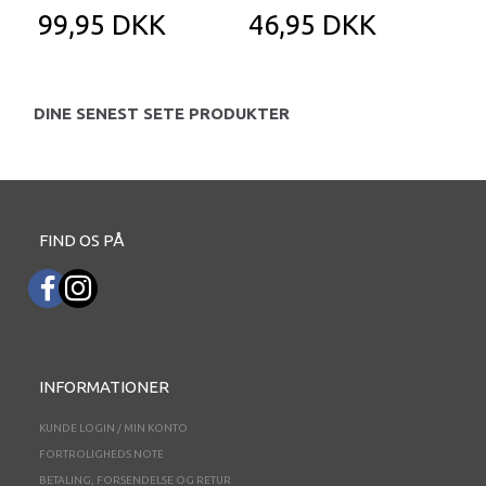
99,95 DKK
46,95 DKK
4
DINE SENEST SETE PRODUKTER
FIND OS PÅ
INFORMATIONER
KUNDE LOGIN / MIN KONTO
FORTROLIGHEDS NOTE
BETALING, FORSENDELSE OG RETUR