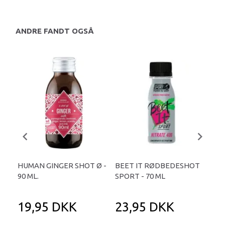
ANDRE FANDT OGSÅ
HUMAN GINGER SHOT Ø -
BEET IT RØDBEDESHOT
BE
90 ML.
SPORT - 70 ML
NIT
19,95 DKK
23,95 DKK
7