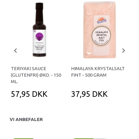
TERIYAKI SAUCE
HIMALAYA KRYSTALSALT
TAM
(GLUTENFRI) ØKO. - 150
FINT - 500 GRAM
1 L
ML.
57,95 DKK
37,95 DKK
2
VI ANBEFALER