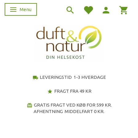
Menu
Skifte navigation
LEVERINGSTID 1-3 HVERDAGE
local_shipping
FRAGT FRA 49 KR
star
GRATIS FRAGT VED KØB FOR 599 KR.
redeem
AFHENTNING MIDDELFART 0 KR.