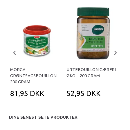
MORGA
URTEBOUILLON GÆRFRI
UR
GRØNTSAGSBOUILLON -
ØKO. - 200 GRAM
- 2
200 GRAM
81,95 DKK
52,95 DKK
5
DINE SENEST SETE PRODUKTER