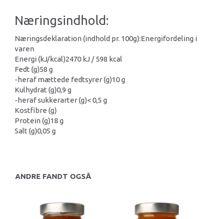
Næringsindhold:
Næringsdeklaration (indhold pr. 100g):
Energifordeling i
varen
Energi (kJ/kcal)
2470 kJ / 598 kcal
Fedt (g)
58 g
-heraf mættede fedtsyrer (g)
10 g
Kulhydrat (g)
0,9 g
-heraf sukkerarter (g)
< 0,5 g
Kostfibre (g)
Protein (g)
18 g
Salt (g)
0,05 g
ANDRE FANDT OGSÅ