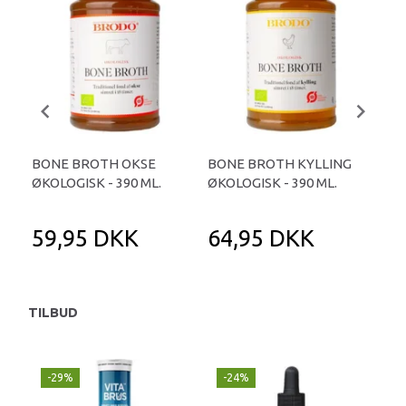
BONE BROTH OKSE
BONE BROTH KYLLING
BO
ØKOLOGISK - 390 ML.
ØKOLOGISK - 390 ML.
ØKO
59,95 DKK
64,95 DKK
2
TILBUD
-29%
-24%
P