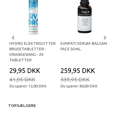
-
HYDRO ELEKTROLYTTER
SUNPATI SERUM-BALSAM
LIP
BRUSETABLETTER -
FACE 50 ML.
TA
ORANGESMAG - 20
TABLETTER
29,95 DKK
259,95 DKK
2
41,95 DKK
339,95 DKK
34
Du sparer:
12,00 DKK
Du sparer:
80,00 DKK
Du 
TOPSÆLGERE