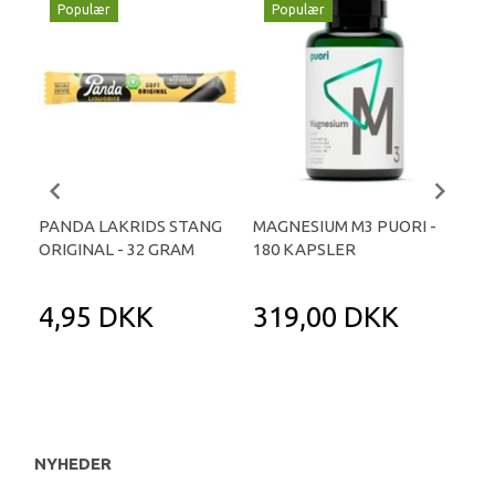
Populær
Populær
P
PANDA LAKRIDS STANG
MAGNESIUM M3 PUORI -
HAI
ORIGINAL - 32 GRAM
180 KAPSLER
TA
4,95 DKK
319,00 DKK
1
NYHEDER