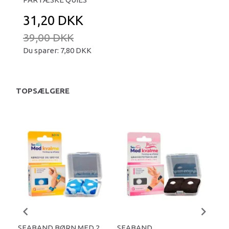
31,20 DKK
39,00 DKK
Du sparer:
7,80 DKK
TOPSÆLGERE
SEABAND BØRN MED 2
SEABAND
ØR