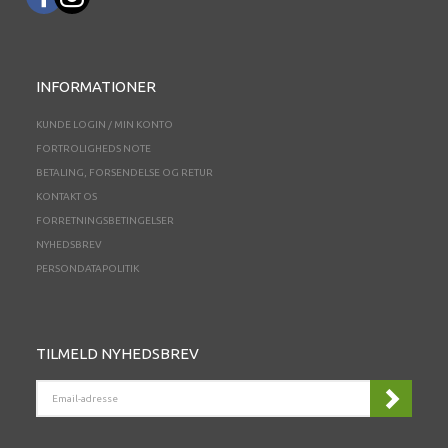
INFORMATIONER
KUNDE LOGIN / MIN KONTO
FORTROLIGHEDS NOTE
BETALING, FORSENDELSE OG RETUR
KONTAKT OS
FORRETNINGSBETINGELSER
NYHEDSBREV
PERSONDATAPOLITIK
TILMELD NYHEDSBREV
EMAIL-
ADRESSE