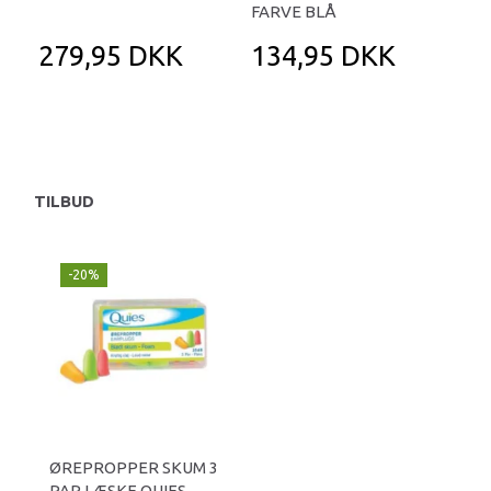
FARVE BLÅ
279,95 DKK
134,95 DKK
3
39
Du 
TILBUD
-20%
ØREPROPPER SKUM 3
PAR I ÆSKE QUIES