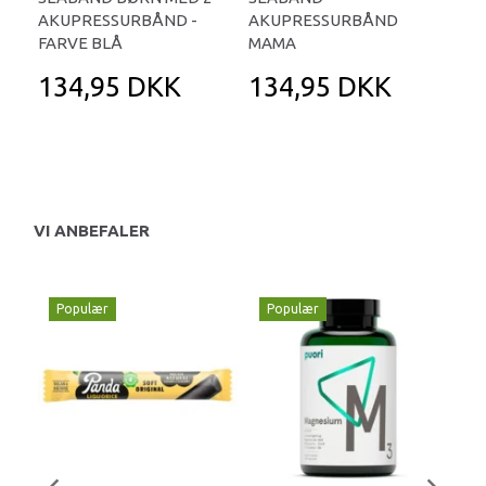
AKUPRESSURBÅND -
AKUPRESSURBÅND
VOK
FARVE BLÅ
MAMA
134,95 DKK
134,95 DKK
5
VI ANBEFALER
Populær
Populær
P