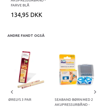
AKUPRESSURBÅND -
FARVE BLÅ
134,95 DKK
ANDRE FANDT OGSÅ
-
ØRELYS 3 PAR
SEABAND BØRN MED 2
ØR
AKUPRESSURBÅND -
PAR