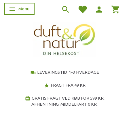
Menu
Skifte navigation
LEVERINGSTID 1-3 HVERDAGE
local_shipping
FRAGT FRA 49 KR
star
GRATIS FRAGT VED KØB FOR 599 KR.
redeem
AFHENTNING MIDDELFART 0 KR.