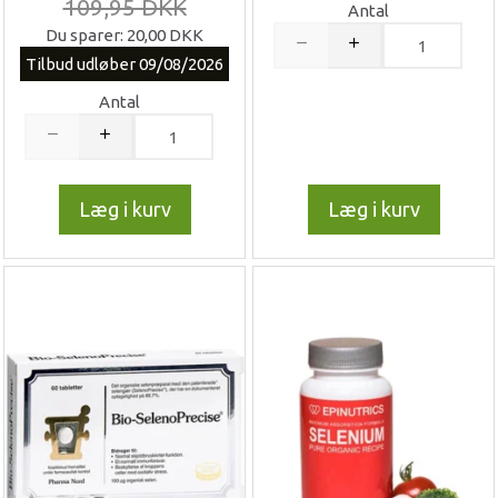
109,95 DKK
Antal
Du sparer:
20,00 DKK
Tilbud udløber 09/08/2026
Antal
Læg i kurv
Læg i kurv