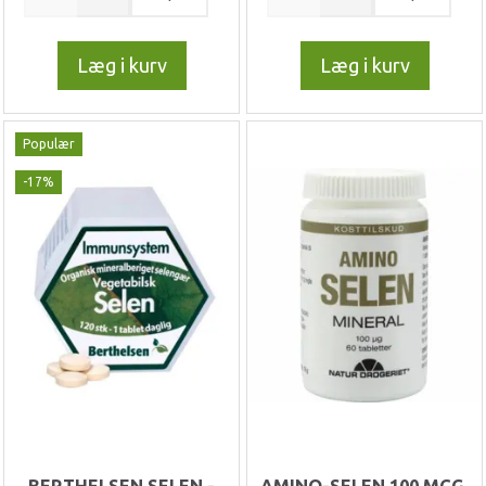
Læg i kurv
Læg i kurv
Populær
-17%
BERTHELSEN SELEN -
AMINO-SELEN 100 MCG.