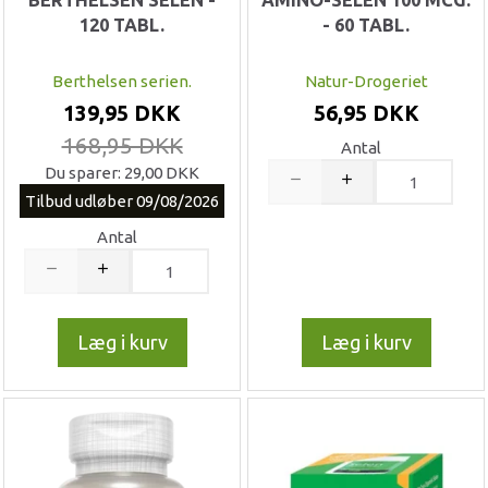
120 TABL.
- 60 TABL.
Berthelsen serien.
Natur-Drogeriet
139,95 DKK
56,95 DKK
168,95 DKK
Antal
Du sparer:
29,00 DKK
Tilbud udløber 09/08/2026
Antal
Læg i kurv
Læg i kurv