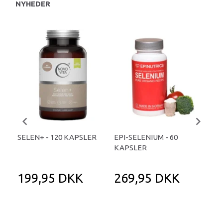
NYHEDER
SELEN+ - 120 KAPSLER
EPI-SELENIUM - 60
BI
KAPSLER
199,95 DKK
269,95 DKK
1