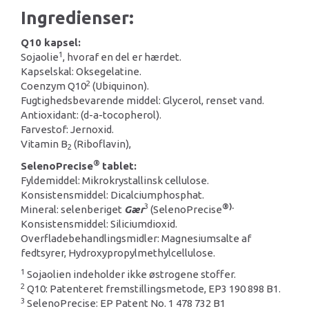
Ingredienser:
Q10 kapsel:
1
Sojaolie
, hvoraf en del er hærdet.
Kapselskal: Oksegelatine.
2
Coenzym Q10
(Ubiquinon).
Fugtighedsbevarende middel: Glycerol, renset vand.
Antioxidant: (d-a-tocopherol).
Farvestof: Jernoxid.
Vitamin B
(Riboflavin),
2
®
SelenoPrecise
tablet:
Fyldemiddel: Mikrokrystallinsk cellulose.
Konsistensmiddel: Dicalciumphosphat.
3
®).
Mineral: selenberiget
Gær
(SelenoPrecise
Konsistensmiddel: Siliciumdioxid.
Overfladebehandlingsmidler: Magnesiumsalte af
fedtsyrer, Hydroxypropylmethylcellulose.
1
Sojaolien indeholder ikke østrogene stoffer.
2
Q10: Patenteret fremstillingsmetode, EP3 190 898 B1.
3
SelenoPrecise:
EP Patent No. 1 478 732 B1