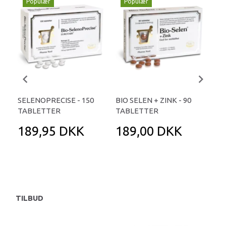
Populær
Populær
-
SELENOPRECISE - 150
BIO SELEN + ZINK - 90
OMN
TABLETTER
TABLETTER
TA
189,95 DKK
189,00 DKK
8
10
Du 
TILBUD