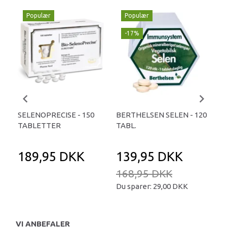
Populær
Populær
-17%
SELENOPRECISE - 150
BERTHELSEN SELEN - 120
AMI
TABLETTER
TABL.
60 
189,95 DKK
139,95 DKK
5
168,95 DKK
Du sparer:
29,00 DKK
VI ANBEFALER