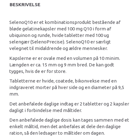
BESKRIVELSE
SelenoQ10 er et kombinationsprodukt bestående af
bløde gelatinekapsler med 100 mg Q10 i form af
ubiquinon og runde, hvide tabletter med 100 ug
selengær (SelenoPrecise). SelenoQ10 er særligt
velegnet til midaldrende og ældre mennesker.
Kapslerne er er ovale med en volumen på 10 minim.
Længden er ca. 15 mm og 9 mm bred. De kan godt
tygges, hvis de er for store.
Tabletterne er hvide, coatede, bikonvekse med en
indgraveret morter på hver side og en diameter på 9,5
mm.
Det anbefalede daglige indtag er 2 tabletter og 2 kapsler
dagligt i forbindelse med måltider.
Den anbefalede daglige dosis kan tages sammen med et
enkelt måltid, men det anbefales at dele den daglige
ration, så den ledsager to måltider om dagen.