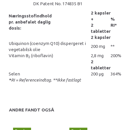
DK Patent No. 174835 B1
2 kapsler
Næringsstofindhold
+
%
pr. anbefalet daglig
2
RI*
dosis:
tabletter
2 kapsler
Ubiquinon (coenzym Q10) dispergeret i
200 mg
**
vegetabilsk olie
Vitamin B
(riboflavin)
2,8 mg
200%
2
2
tabletter
Selen
200 µg
364%
*
RI = Referenceindtag. **Ikke fastlagt
ANDRE FANDT OGSÅ