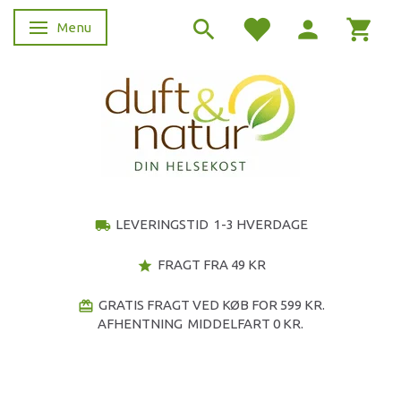
Menu
Skifte navigation
LEVERINGSTID 1-3 HVERDAGE
local_shipping
FRAGT FRA 49 KR
star
GRATIS FRAGT VED KØB FOR 599 KR.
redeem
AFHENTNING MIDDELFART 0 KR.