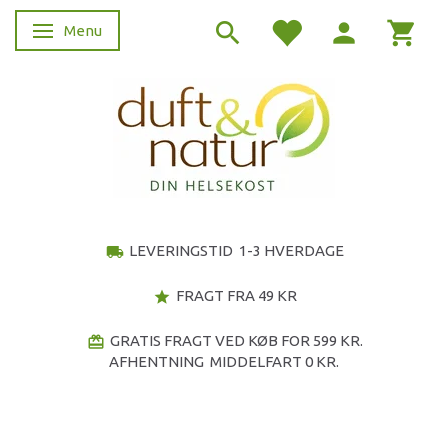
Menu
Skifte navigation
LEVERINGSTID 1-3 HVERDAGE
local_shipping
FRAGT FRA 49 KR
star
GRATIS FRAGT VED KØB FOR 599 KR.
redeem
AFHENTNING MIDDELFART 0 KR.