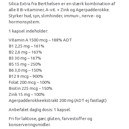
Silica Extra fra Berthelsen er en stærk kombination af
alle 8 B-vitaminer, A-vit. + Zink og Agerpadderokke.
Styrker hud, syn, slimhinder, immun-, nerve- og
hormonsystem.
1 kapsel indeholder:
Vitamin A 1500 mcg ~ 188% ADT
B1 2,25 mg ~ 161%
B2 2,6 mg ~ 163%
B3 30 mg ~ 167%
B5 15 mg ~ 250%
B6 3,0 mg ~ 150%
B12 9 mcg ~ 900%
Folat 200 mcg ~ 100%
Biotin 225 mcg ~ 150%
Zink 15 mg ~ 100%
Agerpadderokkeekstrakt 200 mg (ADT ej fastlagt)
Anbefalet daglig dosis: 1 kapsel.
Fri for laktose, gær, gluten, farvestoffer og
konserveringsmidler.