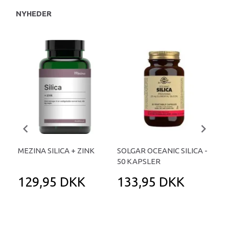
NYHEDER
U
MEZINA SILICA + ZINK
SOLGAR OCEANIC SILICA -
SIL
50 KAPSLER
KA
129,95 DKK
133,95 DKK
1