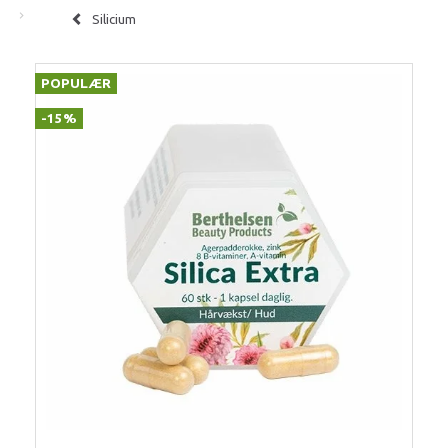
Silicium
POPULÆR
-15%