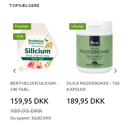
TOPSÆLGERE
Populær
Udsolgt
-16%
BERTHELSEN SILICIUM -
SILICA PADDEROKKE - 150
SOL
240 TABL.
KAPSLER
50
159,95 DKK
189,95 DKK
1
189,95 DKK
Du sparer:
30,00 DKK