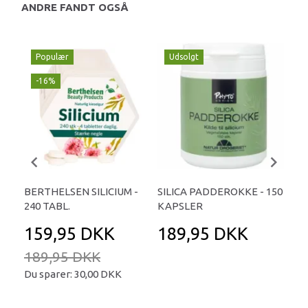
ANDRE FANDT OGSÅ
Populær
Udsolgt
-16%
BERTHELSEN SILICIUM -
SILICA PADDEROKKE - 150
SOL
240 TABL.
KAPSLER
50
159,95 DKK
189,95 DKK
1
189,95 DKK
Du sparer:
30,00 DKK