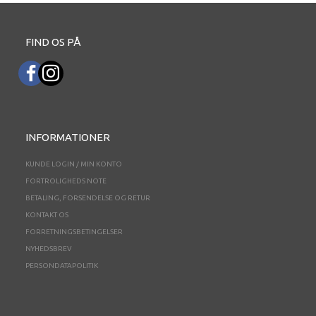
FIND OS PÅ
INFORMATIONER
KUNDE LOGIN / MIN KONTO
FORTROLIGHEDS NOTE
BETALING, FORSENDELSE OG RETUR
KONTAKT OS
FORRETNINGSBETINGELSER
NYHEDSBREV
PERSONDATAPOLITIK