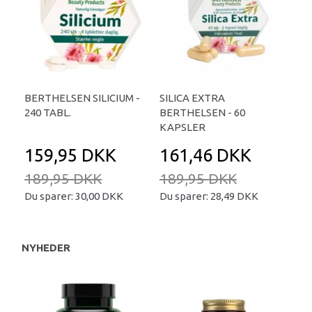
BERTHELSEN SILICIUM -
SILICA EXTRA
240 TABL.
BERTHELSEN - 60
KAPSLER
159,95 DKK
161,46 DKK
189,95 DKK
189,95 DKK
Du sparer:
30,00 DKK
Du sparer:
28,49 DKK
NYHEDER
P