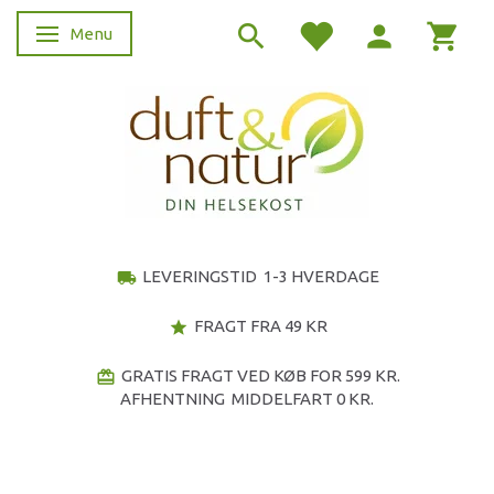
Menu
Skifte navigation
LEVERINGSTID 1-3 HVERDAGE
local_shipping
FRAGT FRA 49 KR
star
GRATIS FRAGT VED KØB FOR 599 KR.
redeem
AFHENTNING MIDDELFART 0 KR.