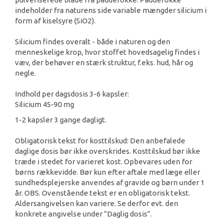
indeholder fra naturens side variable mængder silicium i
form af kiselsyre (SiO2).
Silicium findes overalt - både i naturen og den
menneskelige krop, hvor stoffet hovedsagelig findes i
væv, der behøver en stærk struktur, f.eks. hud, hår og
negle.
Indhold per dagsdosis 3-6 kapsler:
Silicium 45-90 mg
1-2 kapsler 3 gange dagligt.
Obligatorisk tekst for kosttilskud: Den anbefalede
daglige dosis bør ikke overskrides. Kosttilskud bør ikke
træde i stedet for varieret kost. Opbevares uden for
børns rækkevidde. Bør kun efter aftale med læge eller
sundhedsplejerske anvendes af gravide og børn under 1
år. OBS. Ovenstående tekst er en obligatorisk tekst.
Aldersangivelsen kan variere. Se derfor evt. den
konkrete angivelse under ”Daglig dosis”.