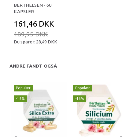
BERTHELSEN - 60
KAPSLER
161,46 DKK
189,95 DKK
Du sparer:
28,49 DKK
ANDRE FANDT OGSÅ
Populær
Populær
-15%
-16%