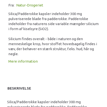
Fra:
Natur-Drogeriet
Silica/Padderokke kapsler indeholder 300 mg
pulveriserede blade fra padderokke. Padderokke
indeholder fra naturens side variable mængder silicium
i form af kiselsyre (SiO2).
Silicium findes overalt - både i naturen og den
menneskelige krop, hvor stoffet hovedsagelig findes i
væv, der behøver en stærk struktur, f.eks. hud, hår og
negle.
Mere information
BESKRIVELSE
Silica/Padderokke kapsler indeholder 300 mg
pulveriserede blade fra padderokke. Padderokke