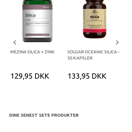
-
MEZINA SILICA + ZINK
SOLGAR OCEANIC SILICA -
SIL
50 KAPSLER
BER
KA
129,95 DKK
133,95 DKK
1
18
Du 
DINE SENEST SETE PRODUKTER