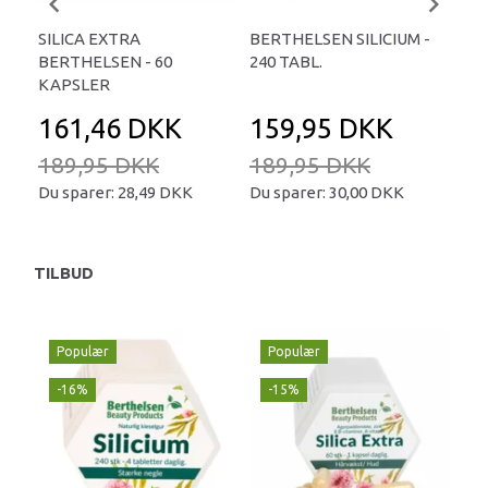
SILICA EXTRA
BERTHELSEN SILICIUM -
SOL
BERTHELSEN - 60
240 TABL.
50
KAPSLER
161,46 DKK
159,95 DKK
1
189,95 DKK
189,95 DKK
Du sparer:
28,49 DKK
Du sparer:
30,00 DKK
TILBUD
Populær
Populær
-16%
-15%