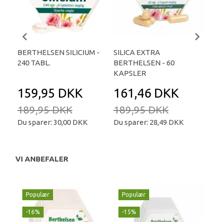
BERTHELSEN SILICIUM -
SILICA EXTRA
SOL
240 TABL.
BERTHELSEN - 60
50
KAPSLER
159,95 DKK
161,46 DKK
1
189,95 DKK
189,95 DKK
Du sparer:
30,00 DKK
Du sparer:
28,49 DKK
VI ANBEFALER
Populær
Populær
-16%
-15%