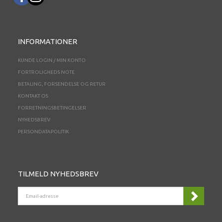
INFORMATIONER
KUNDE LOGIN / MIN KONTO
FORTROLIGHEDS NOTE
BETALING, FORSENDELSE OG RETUR
KONTAKT OS
FORRETNINGSBETINGELSER
NYHEDSBREV
PERSONDATAPOLITIK
TILMELD NYHEDSBREV
EMAIL-
ADRESSE