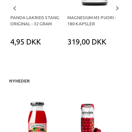
PANDA LAKRIDS STANG
MAGNESIUM M3 PUORI -
HAI
ORIGINAL - 32 GRAM
180 KAPSLER
TA
4,95 DKK
319,00 DKK
1
NYHEDER