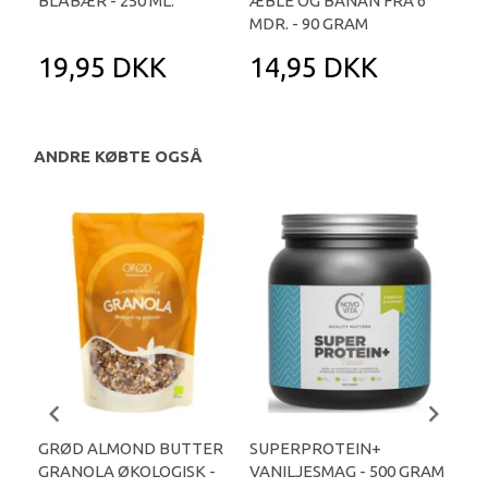
BLÅBÆR - 250 ML.
ÆBLE OG BANAN FRA 6
FR
MDR. - 90 GRAM
19,95 DKK
14,95 DKK
1
ANDRE KØBTE OGSÅ
-
GRØD ALMOND BUTTER
SUPERPROTEIN+
NO
GRANOLA ØKOLOGISK -
VANILJESMAG - 500 GRAM
PRO