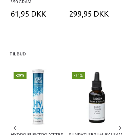
350 GRAM
61,95 DKK
299,95 DKK
3
39
Du 
TILBUD
-29%
-24%
P
-
HYDRO ELEKTROLYTTER
SUNPATI SERUM-BALSAM
LIP