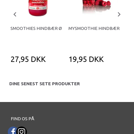
SMOOTHIES HINDBÆR Ø
MYSMOOTHIE HINDBÆR
GO
ST
SMO
27,95 DKK
19,95 DKK
1
DINE SENEST SETE PRODUKTER
FIND OS PÅ