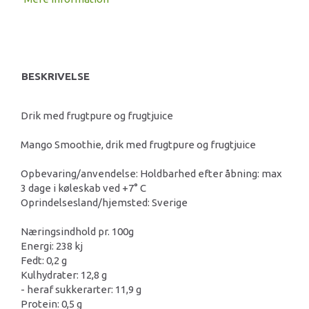
BESKRIVELSE
Drik med frugtpure og frugtjuice
Mango Smoothie, drik med frugtpure og frugtjuice
Opbevaring/anvendelse: Holdbarhed efter åbning: max
3 dage i køleskab ved +7° C
Oprindelsesland/hjemsted: Sverige
Næringsindhold pr. 100g
Energi: 238 kj
Fedt: 0,2 g
Kulhydrater: 12,8 g
- heraf sukkerarter: 11,9 g
Protein: 0,5 g