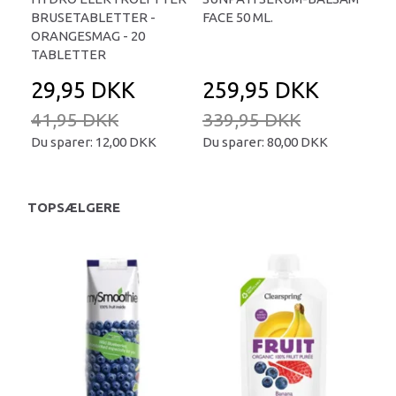
BRUSETABLETTER -
FACE 50 ML.
TA
ORANGESMAG - 20
TABLETTER
29,95 DKK
259,95 DKK
2
41,95 DKK
339,95 DKK
34
Du sparer:
12,00 DKK
Du sparer:
80,00 DKK
Du 
TOPSÆLGERE