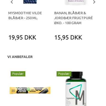
MYSMOOTHIE VILDE
BANAN, BLÅBÆR &
ÆB
BLÅBÆR - 250 ML.
JORDBÆR FRUGTPURÉ
FR
ØKO. - 100 GRAM
19,95 DKK
15,95 DKK
1
VI ANBEFALER
Populær
Populær
P