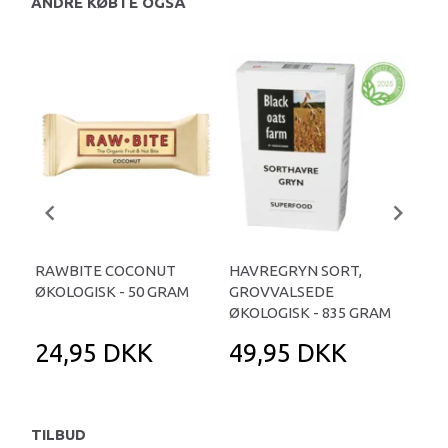
ANDRE KØBTE OGSÅ
RAWBITE COCONUT
HAVREGRYN SORT,
BI-
ØKOLOGISK - 50 GRAM
GROVVALSEDE
ØKOLOGISK - 835 GRAM
24,95 DKK
49,95 DKK
1
TILBUD