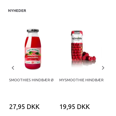
NYHEDER
SMOOTHIES HINDBÆR Ø
MYSMOOTHIE HINDBÆR
GO
ST
SMO
27,95 DKK
19,95 DKK
1