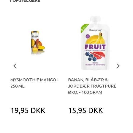
TOPSÆLGERE
MYSMOOTHIE MANGO -
BANAN, BLÅBÆR &
ÆB
250 ML.
JORDBÆR FRUGTPURÉ
FR
ØKO. - 100 GRAM
19,95 DKK
15,95 DKK
1