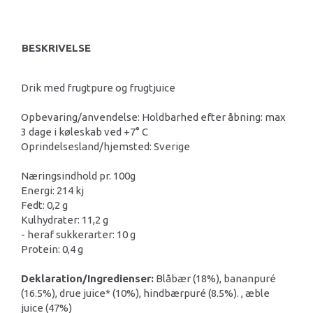
BESKRIVELSE
Drik med frugtpure og frugtjuice
Opbevaring/anvendelse: Holdbarhed efter åbning: max
3 dage i køleskab ved +7° C
Oprindelsesland/hjemsted: Sverige
Næringsindhold pr. 100g
Energi: 214 kj
Fedt: 0,2 g
Kulhydrater: 11,2 g
- heraf sukkerarter: 10 g
Protein: 0,4 g
Deklaration/Ingredienser:
Blåbær (18%), bananpuré
(16.5%), drue juice* (10%), hindbærpuré (8.5%). , æble
juice (47%)