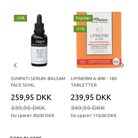
-24%
Populær
-
-31%
SUNPATI SERUM-BALSAM
LIPINORM A-800 - 180
COL
FACE 50 ML.
TABLETTER
45
259,95 DKK
239,95 DKK
4
339,95 DKK
349,95 DKK
69
Du sparer:
80,00 DKK
Du sparer:
110,00 DKK
Du 