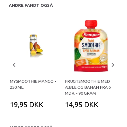
ANDRE FANDT OGSÅ
MYSMOOTHIE MANGO -
FRUGTSMOOTHIE MED
ÆB
250 ML.
ÆBLE OG BANAN FRA 6
FR
MDR. - 90 GRAM
19,95 DKK
14,95 DKK
1