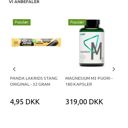
VI ANBEFALER
Populær
Populær
P
PANDA LAKRIDS STANG
MAGNESIUM M3 PUORI -
HAI
ORIGINAL - 32 GRAM
180 KAPSLER
TA
4,95 DKK
319,00 DKK
1