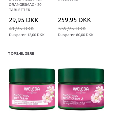
ORANGESMAG - 20
TABLETTER
29,95 DKK
259,95 DKK
2
41,95 DKK
339,95 DKK
34
Du sparer:
12,00 DKK
Du sparer:
80,00 DKK
Du 
TOPSÆLGERE