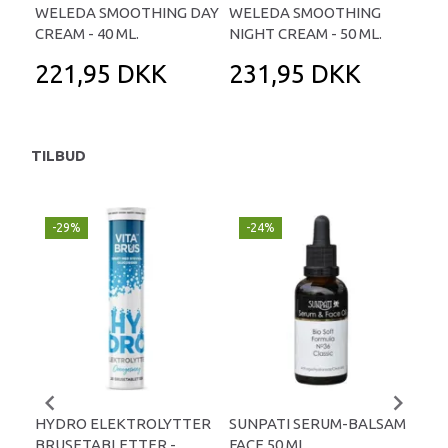
WELEDA SMOOTHING DAY
WELEDA SMOOTHING
CREAM - 40 ML.
NIGHT CREAM - 50 ML.
221,95 DKK
231,95 DKK
TILBUD
-29%
-24%
P
-
HYDRO ELEKTROLYTTER
SUNPATI SERUM-BALSAM
LIP
BRUSETABLETTER -
FACE 50 ML.
TA