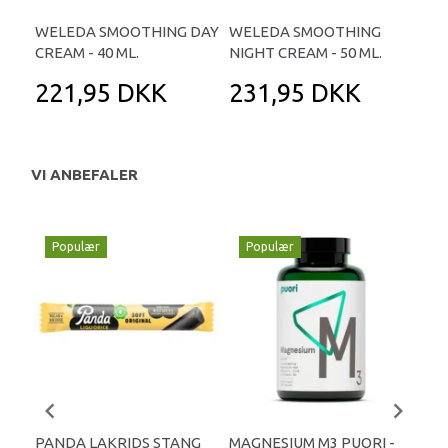
WELEDA SMOOTHING DAY
WELEDA SMOOTHING
CREAM - 40 ML.
NIGHT CREAM - 50 ML.
221,95 DKK
231,95 DKK
VI ANBEFALER
Populær
Populær
P
PANDA LAKRIDS STANG
MAGNESIUM M3 PUORI -
HAI