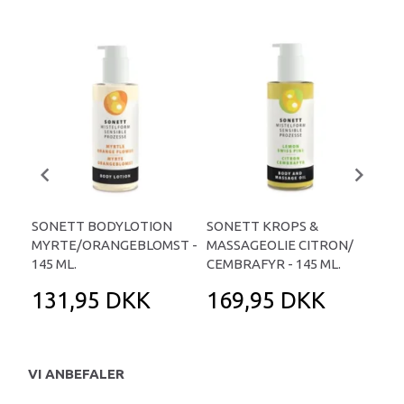
SONETT BODYLOTION
SONETT KROPS &
SO
MYRTE/ORANGEBLOMST -
MASSAGEOLIE CITRON/
CI
145 ML.
CEMBRAFYR - 145 ML.
ML.
131,95 DKK
169,95 DKK
1
VI ANBEFALER