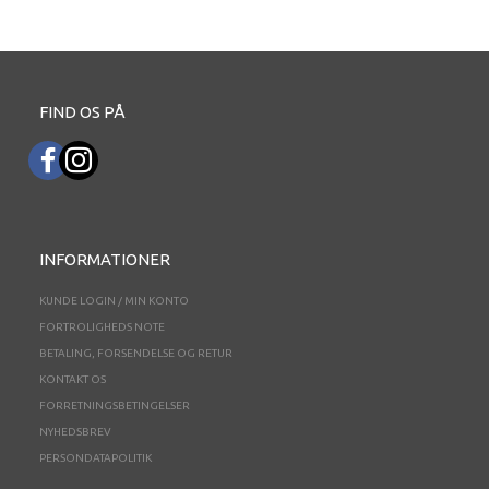
FIND OS PÅ
INFORMATIONER
KUNDE LOGIN / MIN KONTO
FORTROLIGHEDS NOTE
BETALING, FORSENDELSE OG RETUR
KONTAKT OS
FORRETNINGSBETINGELSER
NYHEDSBREV
PERSONDATAPOLITIK