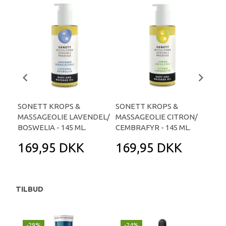
SONETT KROPS &
SONETT KROPS &
SO
MASSAGEOLIE LAVENDEL/
MASSAGEOLIE CITRON/
CI
BOSWELIA - 145 ML.
CEMBRAFYR - 145 ML.
ML.
169,95 DKK
169,95 DKK
1
TILBUD
-29%
-24%
P