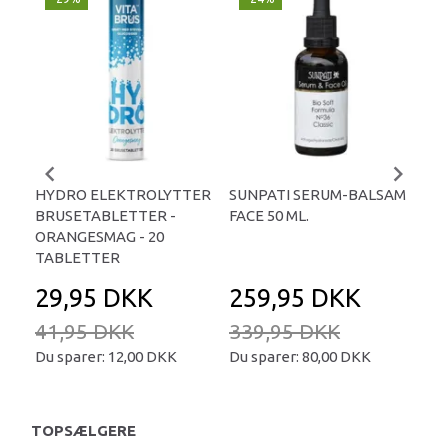
-
HYDRO ELEKTROLYTTER
SUNPATI SERUM-BALSAM
LIP
BRUSETABLETTER -
FACE 50 ML.
TA
ORANGESMAG - 20
TABLETTER
29,95 DKK
259,95 DKK
2
41,95 DKK
339,95 DKK
34
Du sparer:
12,00 DKK
Du sparer:
80,00 DKK
Du 
TOPSÆLGERE