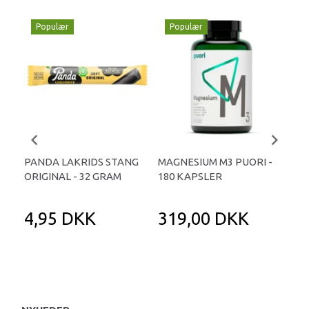
Populær
Populær
P
PANDA LAKRIDS STANG
MAGNESIUM M3 PUORI -
HAI
ORIGINAL - 32 GRAM
180 KAPSLER
TA
4,95 DKK
319,00 DKK
1