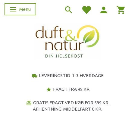
Menu
Skifte navigation
LEVERINGSTID 1-3 HVERDAGE
local_shipping
FRAGT FRA 49 KR
star
GRATIS FRAGT VED KØB FOR 599 KR.
redeem
AFHENTNING MIDDELFART 0 KR.