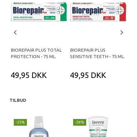
BIOREPAIR PLUS TOTAL
BIOREPAIR PLUS
RO
PROTECTION - 75 ML.
SENSITIVE TEETH - 75 ML.
ØKO
49,95 DKK
49,95 DKK
5
TILBUD
-25%
-26%
-