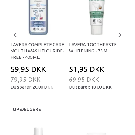
LAVERA COMPLETE CARE
LAVERA TOOTHPASTE
LA
MOUTH WASH FLOURIDE-
WHITENING - 75 ML.
COM
FREE - 400 ML.
59,95 DKK
51,95 DKK
3
79,95 DKK
69,95 DKK
54
Du sparer:
20,00 DKK
Du sparer:
18,00 DKK
Du 
TOPSÆLGERE