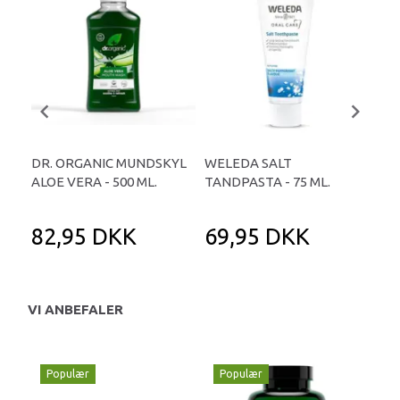
DR. ORGANIC MUNDSKYL
WELEDA SALT
WE
ALOE VERA - 500 ML.
TANDPASTA - 75 ML.
TAN
82,95 DKK
69,95 DKK
6
VI ANBEFALER
Populær
Populær
P