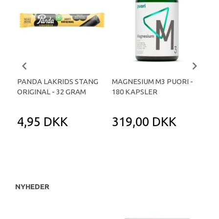
PANDA LAKRIDS STANG
MAGNESIUM M3 PUORI -
HAI
ORIGINAL - 32 GRAM
180 KAPSLER
TA
4,95 DKK
319,00 DKK
1
NYHEDER