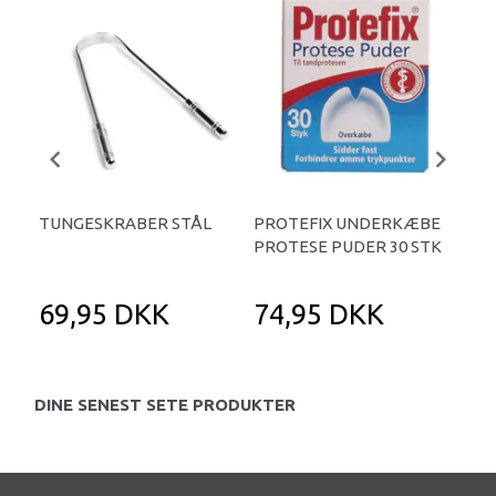
TUNGESKRABER STÅL
PROTEFIX UNDERKÆBE
PR
PROTESE PUDER 30 STK
PR
69,95 DKK
74,95 DKK
7
DINE SENEST SETE PRODUKTER