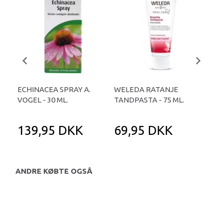
ECHINACEA SPRAY A.
WELEDA RATANJE
BI
VOGEL - 30 ML.
TANDPASTA - 75 ML.
PRO
139,95 DKK
69,95 DKK
4
ANDRE KØBTE OGSÅ