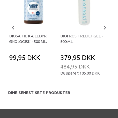
BIOSA TIL KÆLEDYR
BIOFROST RELIEF GEL -
SN
ØKOLOGISK - 500 ML.
500 ML.
SNO
99,95 DKK
379,95 DKK
3
484,95 DKK
Du sparer:
105,00 DKK
DINE SENEST SETE PRODUKTER