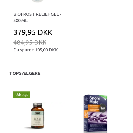
BIOFROST RELIEF GEL -
500 ML.
379,95 DKK
484,95 DKK
Du sparer:
105,00 DKK
TOPSÆLGERE
Udsolgt
-