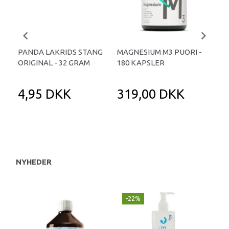
PANDA LAKRIDS STANG
MAGNESIUM M3 PUORI -
HAI
ORIGINAL - 32 GRAM
180 KAPSLER
TA
4,95 DKK
319,00 DKK
1
NYHEDER
-22%