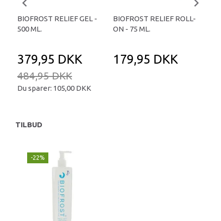
BIOFROST RELIEF GEL -
BIOFROST RELIEF ROLL-
MSM
500 ML.
ON - 75 ML.
TIL
KA
379,95 DKK
179,95 DKK
2
484,95 DKK
Du sparer:
105,00 DKK
TILBUD
-22%