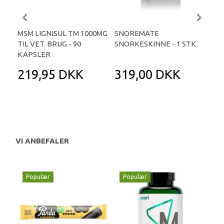
MSM LIGNISUL TM 1000MG
SNOREMATE
BIO
TIL VET. BRUG - 90
SNORKESKINNE - 1 STK
500
KAPSLER
219,95 DKK
319,00 DKK
3
48
Du 
VI ANBEFALER
Populær
Populær
P