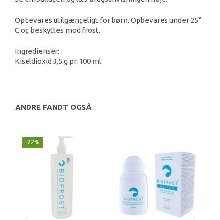
Opbevares utilgængeligt for børn. Opbevares under 25°
C og beskyttes mod frost.
Ingredienser:
Kiseldioxid 3,5 g pr. 100 ml.
ANDRE FANDT OGSÅ
-22%
U