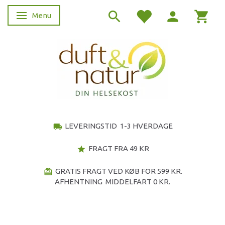
Menu
Skifte navigation
LEVERINGSTID 1-3 HVERDAGE
local_shipping
FRAGT FRA 49 KR
star
GRATIS FRAGT VED KØB FOR 599 KR.
redeem
AFHENTNING MIDDELFART 0 KR.