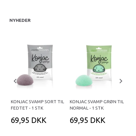
NYHEDER
KONJAC SVAMP SORT TIL
KONJAC SVAMP GRØN TIL
SH
FEDTET - 1 STK
NORMAL - 1 STK
– B
69,95 DKK
69,95 DKK
9