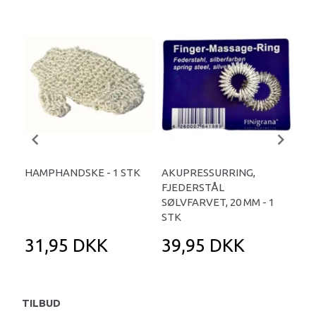
HAMPHANDSKE - 1 STK
AKUPRESSURRING,
KO
FJEDERSTÅL
VIS
SØLVFARVET, 20 MM - 1
1 P
STK
31,95 DKK
39,95 DKK
2
TILBUD