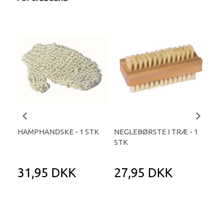
HAMPHANDSKE - 1 STK
NEGLEBØRSTE I TRÆ - 1
KO
STK
VIS
1 P
31,95 DKK
27,95 DKK
2