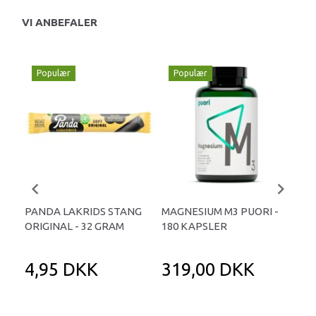
VI ANBEFALER
Populær
Populær
P
PANDA LAKRIDS STANG
MAGNESIUM M3 PUORI -
HAI
ORIGINAL - 32 GRAM
180 KAPSLER
TA
4,95 DKK
319,00 DKK
1