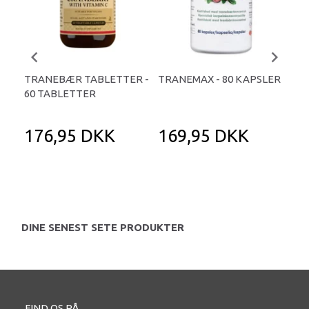
TRANEBÆR TABLETTER -
TRANEMAX - 80 KAPSLER
TR
60 TABLETTER
FIT
KA
176,95 DKK
169,95 DKK
1
DINE SENEST SETE PRODUKTER
FIND OS PÅ