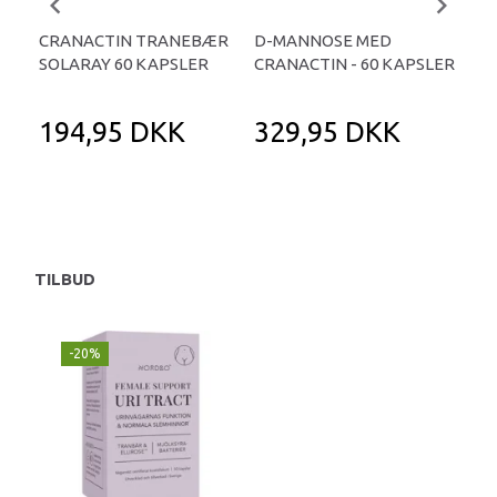
CRANACTIN TRANEBÆR
D-MANNOSE MED
FE
SOLARAY 60 KAPSLER
CRANACTIN - 60 KAPSLER
TRA
194,95 DKK
329,95 DKK
2
29
Du 
TILBUD
-20%