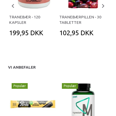
TRANEBÆR - 120
TRANEBÆRPILLEN - 30
CR
KAPSLER
TABLETTER
SO
199,95 DKK
102,95 DKK
1
VI ANBEFALER
Populær
Populær
P