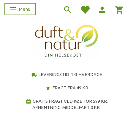
Menu
Skifte navigation
LEVERINGSTID 1-3 HVERDAGE
local_shipping
FRAGT FRA 49 KR
star
GRATIS FRAGT VED KØB FOR 599 KR.
redeem
AFHENTNING MIDDELFART 0 KR.