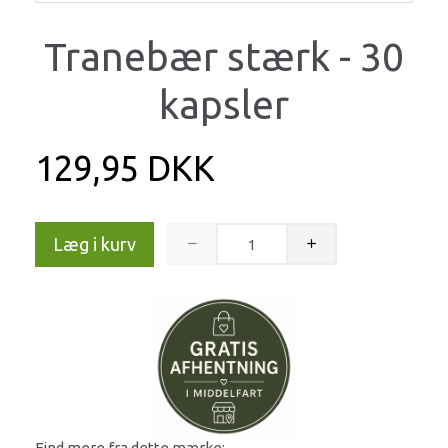
Tranebær stærk - 30
kapsler
129,95 DKK
Læg i kurv
Find mere fra dette mærke: