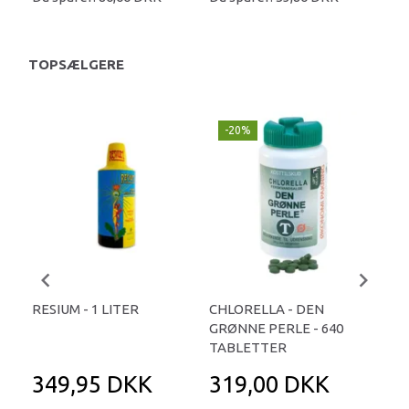
TOPSÆLGERE
-20%
-
RESIUM - 1 LITER
CHLORELLA - DEN
CH
GRØNNE PERLE - 640
GRØ
TABLETTER
TA
349,95 DKK
319,00 DKK
2