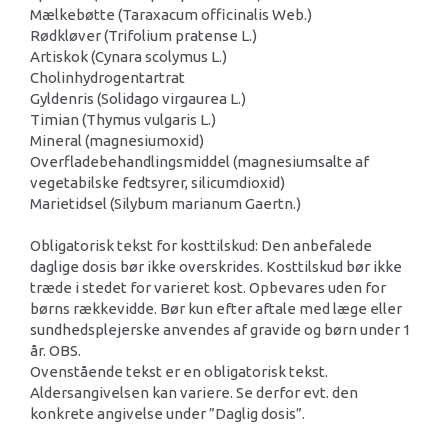
Mælkebøtte (Taraxacum officinalis Web.)
Rødkløver (Trifolium pratense L.)
Artiskok (Cynara scolymus L.)
Cholinhydrogentartrat
Gyldenris (Solidago virgaurea L.)
Timian (Thymus vulgaris L.)
Mineral (magnesiumoxid)
Overfladebehandlingsmiddel (magnesiumsalte af
vegetabilske fedtsyrer, silicumdioxid)
Marietidsel (Silybum marianum Gaertn.)
Obligatorisk tekst for kosttilskud: Den anbefalede
daglige dosis bør ikke overskrides. Kosttilskud bør ikke
træde i stedet for varieret kost. Opbevares uden for
børns rækkevidde. Bør kun efter aftale med læge eller
sundhedsplejerske anvendes af gravide og børn under 1
år. OBS.
Ovenstående tekst er en obligatorisk tekst.
Aldersangivelsen kan variere. Se derfor evt. den
konkrete angivelse under ”Daglig dosis”.