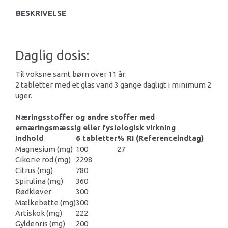
BESKRIVELSE
Daglig dosis:
Til voksne samt børn over 11 år:
2 tabletter med et glas vand 3 gange dagligt i minimum 2
uger.
Næringsstoffer og andre stoffer med
ernæringsmæssig eller fysiologisk virkning
Indhold
6 tabletter
% RI (Referenceindtag)
Magnesium (mg)
100
27
Cikorie rod (mg)
2298
Citrus (mg)
780
Spirulina (mg)
360
Rødkløver
300
Mælkebøtte (mg)
300
Artiskok (mg)
222
Gyldenris (mg)
200