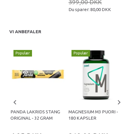
399,00 DKK
26
Du sparer:
80,00 DKK
Du 
VI ANBEFALER
Populær
Populær
P
PANDA LAKRIDS STANG
MAGNESIUM M3 PUORI -
HAI
ORIGINAL - 32 GRAM
180 KAPSLER
TA