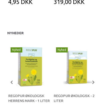
4,95 DKK
319,00 DKK
1
NYHEDER
Nyhed
Nyhed
REGOPUR ØKOLOGISK
REGOPUR ØKOLOGISK - 2
ST
HERRENS MARK - 1 LITER
LITER
KA