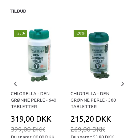
TILBUD
-20%
-20%
-
CHLORELLA - DEN
CHLORELLA - DEN
CH
GRØNNE PERLE - 640
GRØNNE PERLE - 360
GR
TABLETTER
TABLETTER
- 1
319,00 DKK
215,20 DKK
2
399,00 DKK
269,00 DKK
25
Du sparer:
80,00 DKK
Du sparer:
53,80 DKK
Du 