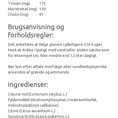
Timian (mg)
175
Marietidsel (mg)
120
Cholin (mg)
91
Brugsanvisning og
forholdsregler:
Det anbefales at følge planen i yderligere 2 til 6 uger.
Husk at drikke rigeligt med vand (eller anden væske som
for eksempel te). Ikke mindre end 1,5 liter dagligt.
Bør kun efter aftale med læge eller sundhedsplejerske
anvendes af gravide og ammende.
Ingredienser:
Cikorie rod (Cichorium intybus L.)
Fyldemiddel (dicalciumphosphat, tricalciumfosfat,
mikrokrystallinsk celllulose)
Citrus (Citrus aurantium L.)
Spirulina (Arthrospira platensis L.)