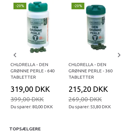
-20%
-20%
-
CHLORELLA - DEN
CHLORELLA - DEN
CH
GRØNNE PERLE - 640
GRØNNE PERLE - 360
GR
TABLETTER
TABLETTER
- 1
319,00 DKK
215,20 DKK
2
399,00 DKK
269,00 DKK
25
Du sparer:
80,00 DKK
Du sparer:
53,80 DKK
Du 
TOPSÆLGERE