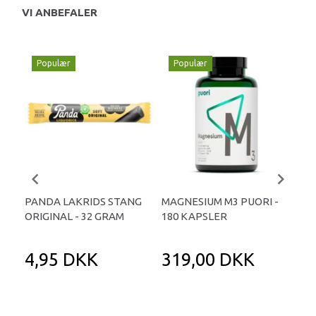
VI ANBEFALER
Populær
Populær
P
PANDA LAKRIDS STANG
MAGNESIUM M3 PUORI -
HAI
ORIGINAL - 32 GRAM
180 KAPSLER
TA
4,95 DKK
319,00 DKK
1