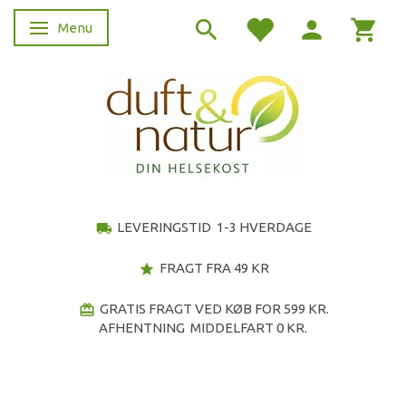
Menu
Skifte navigation
LEVERINGSTID 1-3 HVERDAGE
local_shipping
FRAGT FRA 49 KR
star
GRATIS FRAGT VED KØB FOR 599 KR.
redeem
AFHENTNING MIDDELFART 0 KR.