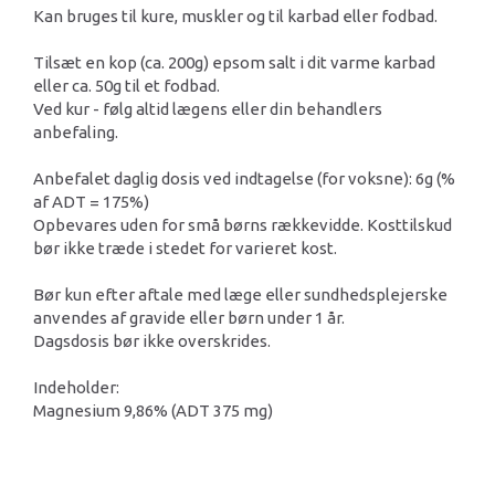
Kan bruges til kure, muskler og til karbad eller fodbad.
Tilsæt en kop (ca. 200g) epsom salt i dit varme karbad
eller ca. 50g til et fodbad.
Ved kur - følg altid lægens eller din behandlers
anbefaling.
Anbefalet daglig dosis ved indtagelse (for voksne): 6g (%
af ADT = 175%)
Opbevares uden for små børns rækkevidde. Kosttilskud
bør ikke træde i stedet for varieret kost.
Bør kun efter aftale med læge eller sundhedsplejerske
anvendes af gravide eller børn under 1 år.
Dagsdosis bør ikke overskrides.
Indeholder:
Magnesium 9,86% (ADT 375 mg)