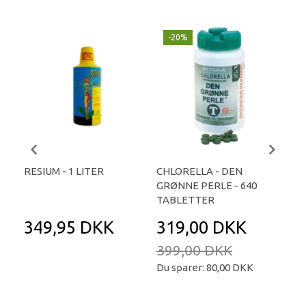
-20%
-
RESIUM - 1 LITER
CHLORELLA - DEN
CH
GRØNNE PERLE - 640
GRØ
TABLETTER
TA
349,95 DKK
319,00 DKK
2
399,00 DKK
26
Du sparer:
80,00 DKK
Du 