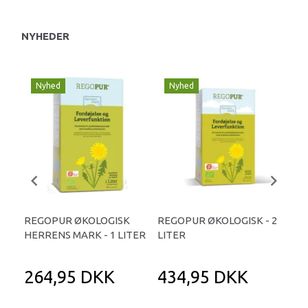
NYHEDER
Nyhed
Nyhed
REGOPUR ØKOLOGISK
REGOPUR ØKOLOGISK - 2
ST
HERRENS MARK - 1 LITER
LITER
KA
264,95 DKK
434,95 DKK
3