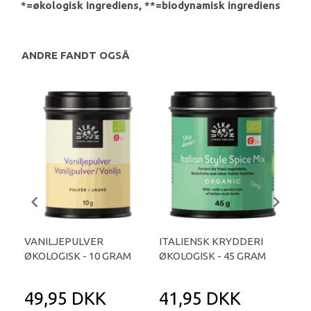
*=økologisk ingrediens, **=biodynamisk ingrediens
ANDRE FANDT OGSÅ
VANILJEPULVER
ITALIENSK KRYDDERI
VA
ØKOLOGISK - 10 GRAM
ØKOLOGISK - 45 GRAM
ØKO
49,95 DKK
41,95 DKK
4