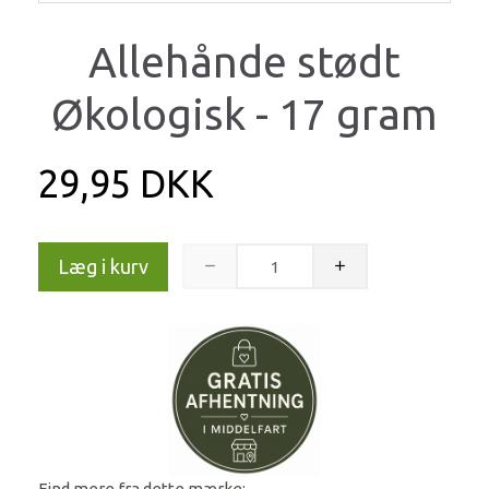
Allehånde stødt
Økologisk - 17 gram
29,95 DKK
Læg i kurv
Find mere fra dette mærke: