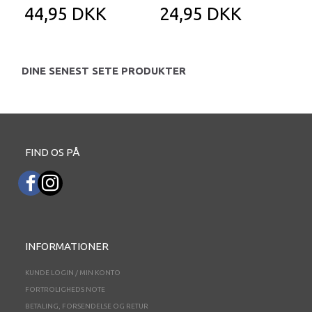
44,95 DKK
24,95 DKK
2
DINE SENEST SETE PRODUKTER
FIND OS PÅ
INFORMATIONER
KUNDE LOGIN / MIN KONTO
FORTROLIGHEDS NOTE
BETALING, FORSENDELSE OG RETUR