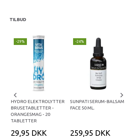
TILBUD
-29%
-24%
P
-
HYDRO ELEKTROLYTTER
SUNPATI SERUM-BALSAM
LIP
BRUSETABLETTER -
FACE 50 ML.
TA
ORANGESMAG - 20
TABLETTER
29,95 DKK
259,95 DKK
2