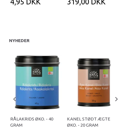
4,95 DKK
319,00 DKK
1
NYHEDER
RÅLAKRIDS ØKO. - 40
KANEL STØDT ÆGTE
PAP
GRAM
ØKO. - 20 GRAM
GR