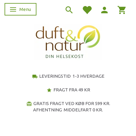
Menu
Skifte navigation
LEVERINGSTID 1-3 HVERDAGE
local_shipping
FRAGT FRA 49 KR
star
GRATIS FRAGT VED KØB FOR 599 KR.
redeem
AFHENTNING MIDDELFART 0 KR.