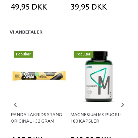
49,95 DKK
39,95 DKK
2
VI ANBEFALER
Populær
Populær
P
PANDA LAKRIDS STANG
MAGNESIUM M3 PUORI -
HAI
ORIGINAL - 32 GRAM
180 KAPSLER
TA