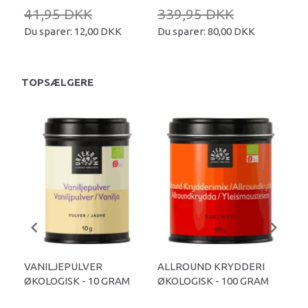
41,95 DKK
339,95 DKK
34
Du sparer:
12,00 DKK
Du sparer:
80,00 DKK
Du 
TOPSÆLGERE
VANILJEPULVER
ALLROUND KRYDDERI
GU
ØKOLOGISK - 10 GRAM
ØKOLOGISK - 100 GRAM
25