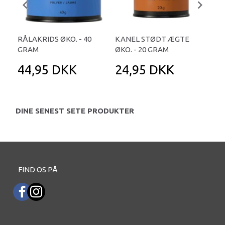
RÅLAKRIDS ØKO. - 40
KANEL STØDT ÆGTE
PAP
GRAM
ØKO. - 20 GRAM
GR
44,95 DKK
24,95 DKK
2
DINE SENEST SETE PRODUKTER
FIND OS PÅ