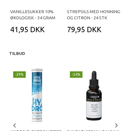
VANILLESUKKER 10%
STREPSILS MED HONNING
CAK
ØKOLOGISK - 34 GRAM
OG CITRON - 24 STK
KA
41,95 DKK
79,95 DKK
6
TILBUD
-29%
-24%
P
-