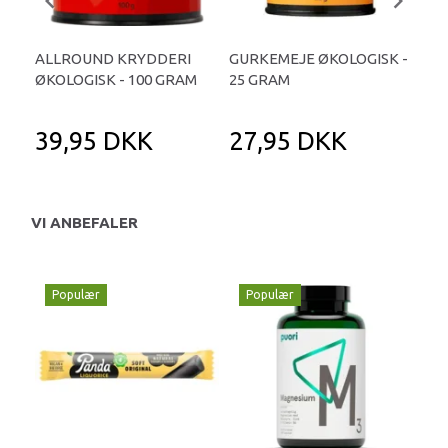
ALLROUND KRYDDERI
GURKEMEJE ØKOLOGISK -
ING
ØKOLOGISK - 100 GRAM
25 GRAM
GR
39,95 DKK
27,95 DKK
2
VI ANBEFALER
Populær
Populær
P