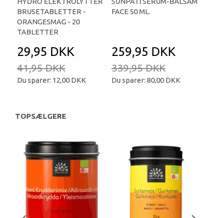
HYDRO ELEKTROLYTTER
SUNPATI SERUM-BALSAM
LIP
BRUSETABLETTER -
FACE 50 ML.
TA
ORANGESMAG - 20
TABLETTER
29,95 DKK
259,95 DKK
2
41,95 DKK
339,95 DKK
34
Du sparer:
12,00 DKK
Du sparer:
80,00 DKK
Du 
TOPSÆLGERE