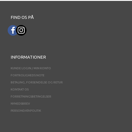
FIND OS PÅ
INFORMATIONER
KUNDE LOGIN / MIN KONTO
FORTROLIGHEDS NOTE
BETALING, FORSENDELSE OG RETUR
KONTAKT OS
FORRETNINGSBETINGELSER
NYHEDSBREV
PERSONDATAPOLITIK