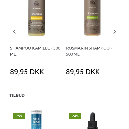
SHAMPOO KAMILLE - 500
ROSMARIN SHAMPOO -
UR
ML.
500 ML.
SH
- 5
89,95 DKK
89,95 DKK
6
TILBUD
-29%
-24%
P
-