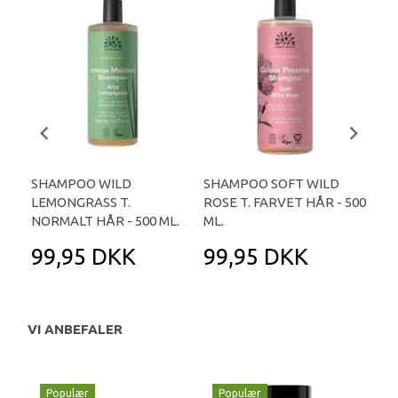
SHAMPOO WILD
SHAMPOO SOFT WILD
UR
LEMONGRASS T.
ROSE T. FARVET HÅR - 500
SHA
NORMALT HÅR - 500 ML.
ML.
99,95 DKK
99,95 DKK
8
VI ANBEFALER
Populær
Populær
P