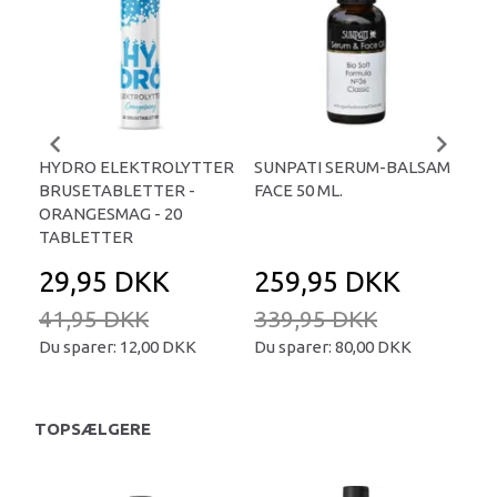
HYDRO ELEKTROLYTTER
SUNPATI SERUM-BALSAM
LIP
BRUSETABLETTER -
FACE 50 ML.
TA
ORANGESMAG - 20
TABLETTER
29,95 DKK
259,95 DKK
2
41,95 DKK
339,95 DKK
34
Du sparer:
12,00 DKK
Du sparer:
80,00 DKK
Du 
TOPSÆLGERE