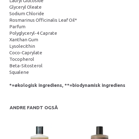
Lauryl Glucoside
Glyceryl Oleate
Sodium Chloride
Rosmarinus Officinalis Leaf Oil*
Parfum
Polyglyceryl-4 Caprate
Xanthan Gum
Lysolecithin
Coco-Caprylate
Tocopherol
Beta-Sitosterol
Squalene
*=økologisk ingrediens, **=biodynamisk ingrediens
ANDRE FANDT OGSÅ