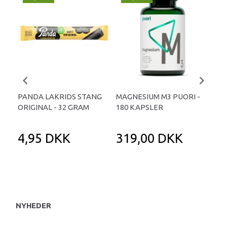
PANDA LAKRIDS STANG
MAGNESIUM M3 PUORI -
HAI
ORIGINAL - 32 GRAM
180 KAPSLER
TA
4,95 DKK
319,00 DKK
1
NYHEDER