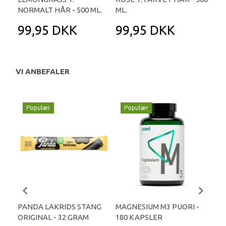
NORMALT HÅR - 500 ML.
ML.
99,95 DKK
99,95 DKK
8
VI ANBEFALER
Populær
Populær
P
PANDA LAKRIDS STANG
MAGNESIUM M3 PUORI -
HAI
ORIGINAL - 32 GRAM
180 KAPSLER
TA