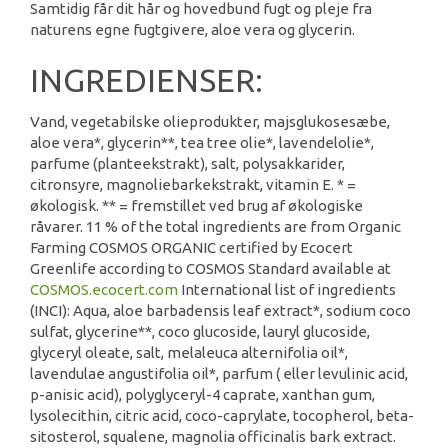
Samtidig får dit hår og hovedbund fugt og pleje fra
naturens egne fugtgivere, aloe vera og glycerin.
INGREDIENSER:
Vand, vegetabilske olieprodukter, majsglukosesæbe,
aloe vera*, glycerin**, tea tree olie*, lavendelolie*,
parfume (planteekstrakt), salt, polysakkarider,
citronsyre, magnoliebarkekstrakt, vitamin E. * =
økologisk. ** = fremstillet ved brug af økologiske
råvarer. 11 % of the total ingredients are from Organic
Farming COSMOS ORGANIC certified by Ecocert
Greenlife according to COSMOS Standard available at
COSMOS.ecocert.com
International list of ingredients
(INCI): Aqua, aloe barbadensis leaf extract*, sodium coco
sulfat, glycerine**, coco glucoside, lauryl glucoside,
glyceryl oleate, salt, melaleuca alternifolia oil*,
lavendulae angustifolia oil*, parfum ( eller levulinic acid,
p-anisic acid), polyglyceryl-4 caprate, xanthan gum,
lysolecithin, citric acid, coco-caprylate, tocopherol, beta-
sitosterol, squalene, magnolia officinalis bark extract.