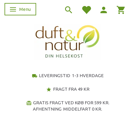
Menu
Skifte navigation
LEVERINGSTID 1-3 HVERDAGE
local_shipping
FRAGT FRA 49 KR
star
GRATIS FRAGT VED KØB FOR 599 KR.
redeem
AFHENTNING MIDDELFART 0 KR.