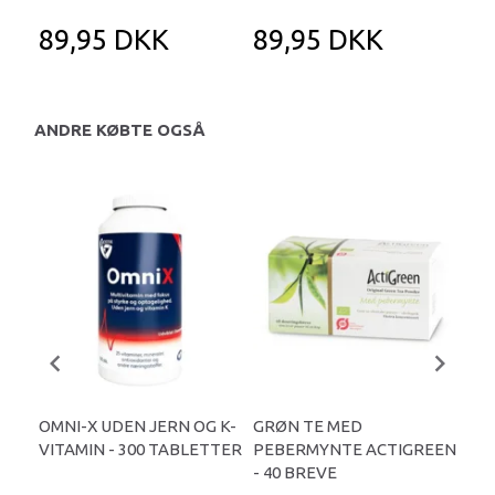
89,95 DKK
89,95 DKK
6
ANDRE KØBTE OGSÅ
OMNI-X UDEN JERN OG K-
GRØN TE MED
K-
VITAMIN - 300 TABLETTER
PEBERMYNTE ACTIGREEN
- 6
- 40 BREVE