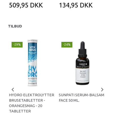
509,95 DKK
134,95 DKK
1
TILBUD
-29%
-24%
P
-
HYDRO ELEKTROLYTTER
SUNPATI SERUM-BALSAM
LIP
BRUSETABLETTER -
FACE 50 ML.
TA
ORANGESMAG - 20
TABLETTER