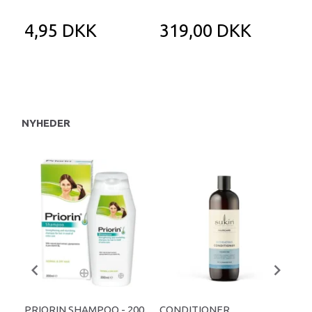
4,95 DKK
319,00 DKK
1
NYHEDER
PRIORIN SHAMPOO - 200
CONDITIONER
SH