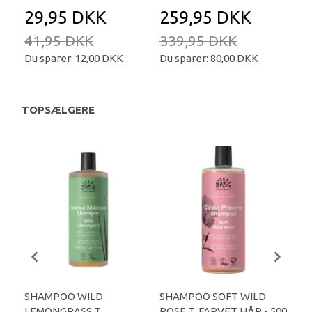
29,95 DKK
259,95 DKK
2
41,95 DKK
339,95 DKK
34
Du sparer:
12,00 DKK
Du sparer:
80,00 DKK
Du 
TOPSÆLGERE
SHAMPOO WILD
SHAMPOO SOFT WILD
UR
LEMONGRASS T.
ROSE T. FARVET HÅR - 500
SHA