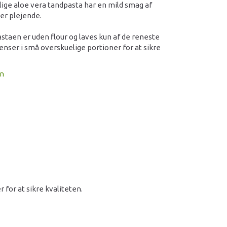
ige aloe vera tandpasta har en mild smag af
er plejende.
staen er uden flour og laves kun af de reneste
enser i små overskuelige portioner for at sikre
on
 for at sikre kvaliteten.