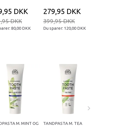
9,95 DKK
279,95 DKK
169,95 D
,95 DKK
399,95 DKK
239,95 DKK
parer:
80,00 DKK
Du sparer:
120,00 DKK
Du sparer:
70,00
PASTA M. MINT OG
TANDPASTA M. TEA
URTEKRAM