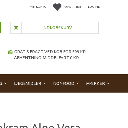
MIN KONTO
FAVORITTER
LOG IND
INDKØBSKURV
GRATIS FRAGT VED KØB FOR 599 KR.
redeem
AFHENTNING MIDDELFART 0 KR.
G
LÆGEMIDLER
NONFOOD
MÆRKER
ekram Aloe Vera