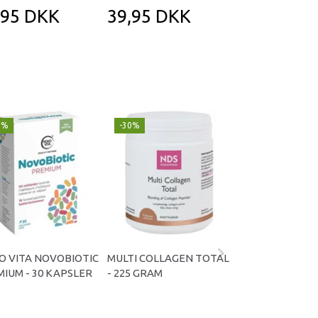
,95 DKK
39,95 DKK
39,95 DK
9%
-30%
Populær
-29%
O VITA NOVOBIOTIC
MULTI COLLAGEN TOTAL
OMNIVITA B TOT
IUM - 30 KAPSLER
- 225 GRAM
KAPSLER