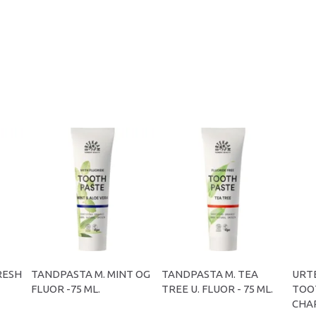
RESH
TANDPASTA M. MINT OG
TANDPASTA M. TEA
URT
FLUOR -75 ML.
TREE U. FLUOR - 75 ML.
TOO
CHAR