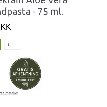
dpasta - 75 ml.
DKK
ette mærke: