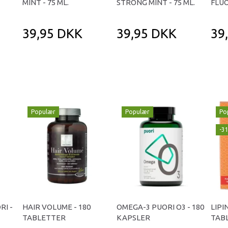
MINT - 75 ML.
STRONG MINT - 75 ML.
FLUO
39,95 DKK
39,95 DKK
39
Populær
Populær
Po
-3
RI -
HAIR VOLUME - 180
OMEGA-3 PUORI O3 - 180
LIPI
TABLETTER
KAPSLER
TAB