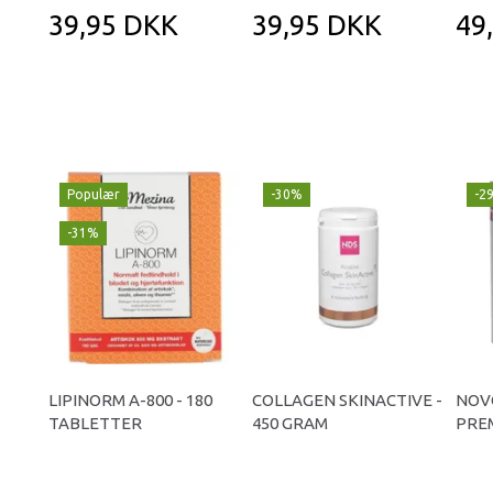
39,95 DKK
39,95 DKK
49
Populær
-30%
-2
-31%
LIPINORM A-800 - 180
COLLAGEN SKINACTIVE -
NOV
TABLETTER
450 GRAM
PREM