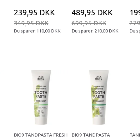
239,95 DKK
489,95 DKK
19
349,95 DKK
699,95 DKK
279
K
Du sparer:
110,00 DKK
Du sparer:
210,00 DKK
Du s
BIO9 TANDPASTA FRESH
BIO9 TANDPASTA
TAND