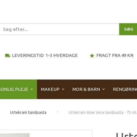
SØG
LEVERINGSTID 1-3 HVERDAGE
FRAGT FRA 49 KR
local_shipping
star
ONLIG PLEJE
MAKEUP
MOR & BARN
RENGØRIN
Urtekram tandpasta
Urtekram Aloe Vera tandpasta - 75 ml.
Urt