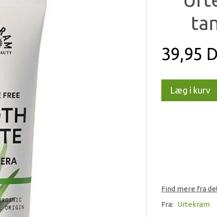
tan
39,95 
Læg i kurv
Find mere fra d
Fra:
Urtekram