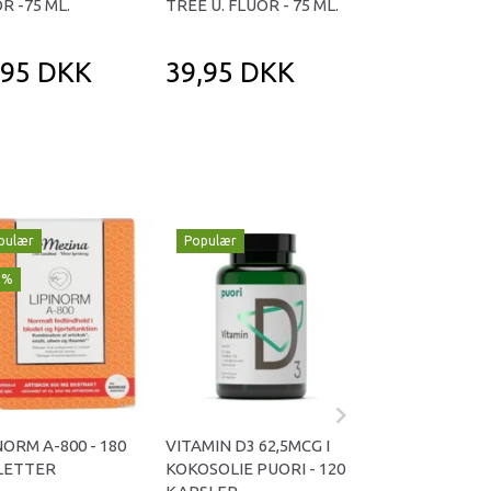
R -75 ML.
TREE U. FLUOR - 75 ML.
TOOTHPASTE
CHARCOAL - 75 
,95 DKK
39,95 DKK
49,95 DK
pulær
Populær
Populær
1%
-29%
NORM A-800 - 180
VITAMIN D3 62,5MCG I
OMNIVITA B TOT
LETTER
KOKOSOLIE PUORI - 120
KAPSLER