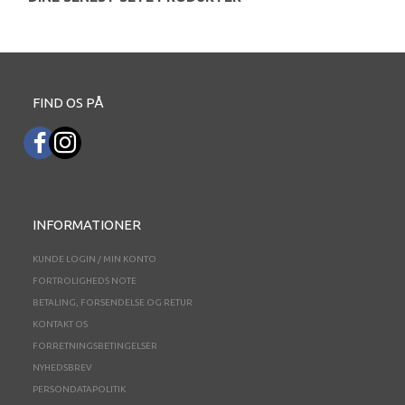
FIND OS PÅ
INFORMATIONER
KUNDE LOGIN / MIN KONTO
FORTROLIGHEDS NOTE
BETALING, FORSENDELSE OG RETUR
KONTAKT OS
FORRETNINGSBETINGELSER
NYHEDSBREV
PERSONDATAPOLITIK