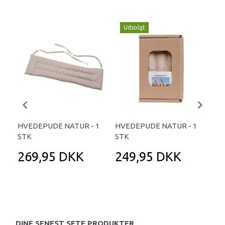
Udsolgt
HVEDEPUDE NATUR - 1
HVEDEPUDE NATUR - 1
KIR
STK
STK
55 
269,95 DKK
249,95 DKK
2
DINE SENEST SETE PRODUKTER