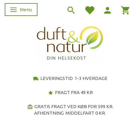
Menu
Skifte navigation
LEVERINGSTID 1-3 HVERDAGE
local_shipping
FRAGT FRA 49 KR
star
GRATIS FRAGT VED KØB FOR 599 KR.
redeem
AFHENTNING MIDDELFART 0 KR.