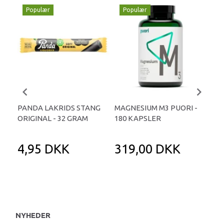
Populær
Populær
P
PANDA LAKRIDS STANG
MAGNESIUM M3 PUORI -
HAI
ORIGINAL - 32 GRAM
180 KAPSLER
TA
4,95 DKK
319,00 DKK
1
NYHEDER