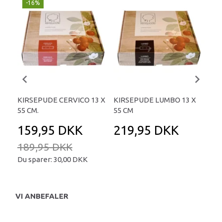
-16%
U
KIRSEPUDE CERVICO 13 X
KIRSEPUDE LUMBO 13 X
HV
55 CM.
55 CM
ST
159,95 DKK
219,95 DKK
2
189,95 DKK
Du sparer:
30,00 DKK
VI ANBEFALER