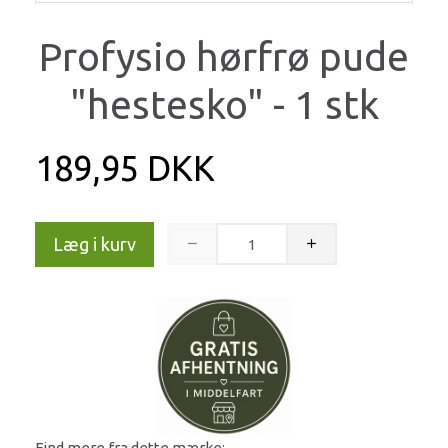
Profysio hørfrø pude
"hestesko" - 1 stk
189,95 DKK
Læg i kurv
Find mere fra dette mærke: