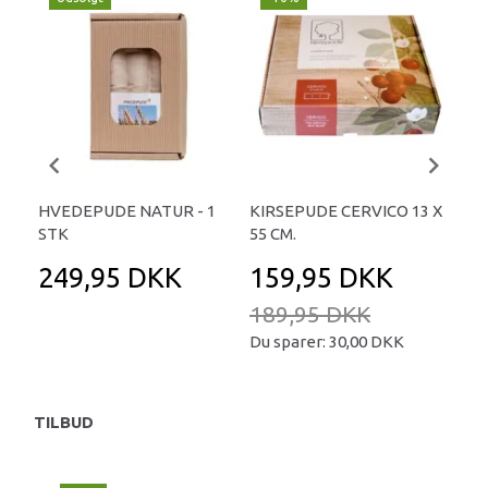
HVEDEPUDE NATUR - 1
KIRSEPUDE CERVICO 13 X
KIR
STK
55 CM.
55 
249,95 DKK
159,95 DKK
2
189,95 DKK
Du sparer:
30,00 DKK
TILBUD