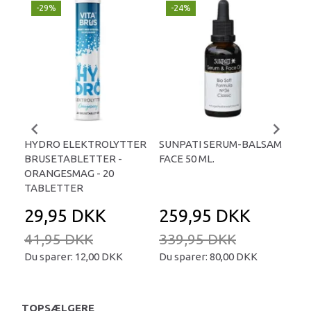
-29%
-24%
P
-
HYDRO ELEKTROLYTTER
SUNPATI SERUM-BALSAM
LIP
BRUSETABLETTER -
FACE 50 ML.
TA
ORANGESMAG - 20
TABLETTER
29,95 DKK
259,95 DKK
2
41,95 DKK
339,95 DKK
34
Du sparer:
12,00 DKK
Du sparer:
80,00 DKK
Du 
TOPSÆLGERE