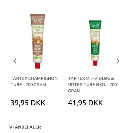
TARTEX CHAMPIGNON,
TARTEX M. HVIDLØG &
PE
TUBE - 200 GRAM
URTER TUBE ØKO. - 200
CR
GRAM
CLE
39,95 DKK
41,95 DKK
4
VI ANBEFALER