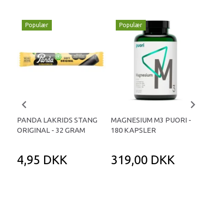
Populær
Populær
P
PANDA LAKRIDS STANG
MAGNESIUM M3 PUORI -
HAI
ORIGINAL - 32 GRAM
180 KAPSLER
TA
4,95 DKK
319,00 DKK
1