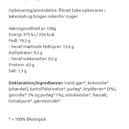
Opbevaring/anvendelse: Åbnet tube opbevares i
køleskab og bruges indenfor 4 uger.
Næringsindhold pr. 100g
Energi: 975 kJ / 236 kcal
Fedt: 19,5 g
- heraf mættede fedtsyrer: 15,6 g
Kulhydrater: 9,5 g
- heraf sukkerarter: 0,5 g
Protein: 4,0 g
Salt: 1,3 g
Deklaration/Ingredienser:
Vand, gær*, kokosolie*
(uhærdet), kartoffelstivelse*, purløg*, krydderier* (3%),
(persille* 2% og purløg* 1%), solsikkeolie*, havsalt,
tomatpuré*, gærekstrakt*
* = 100% Økologisk