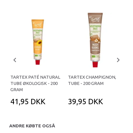
TARTEX PATÉ NATURAL
TARTEX CHAMPIGNON,
TAR
TUBE ØKOLOGISK - 200
TUBE - 200 GRAM
URT
GRAM
GR
41,95 DKK
39,95 DKK
4
ANDRE KØBTE OGSÅ