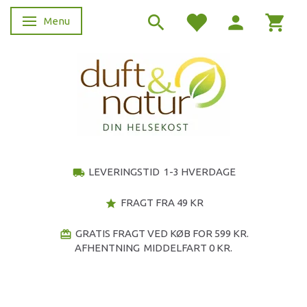
Menu
Skifte navigation
LEVERINGSTID 1-3 HVERDAGE
local_shipping
FRAGT FRA 49 KR
star
GRATIS FRAGT VED KØB FOR 599 KR.
redeem
AFHENTNING MIDDELFART 0 KR.