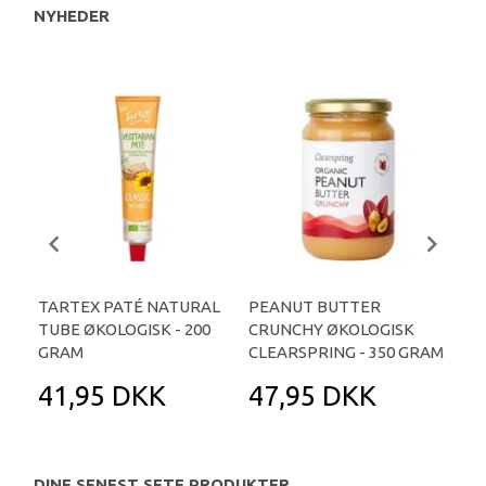
NYHEDER
TARTEX PATÉ NATURAL
PEANUT BUTTER
TAR
TUBE ØKOLOGISK - 200
CRUNCHY ØKOLOGISK
URT
GRAM
CLEARSPRING - 350 GRAM
GR
41,95 DKK
47,95 DKK
4
DINE SENEST SETE PRODUKTER