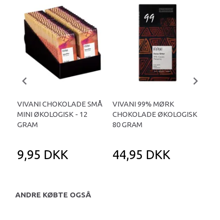
VIVANI CHOKOLADE SMÅ
VIVANI 99% MØRK
VI
MINI ØKOLOGISK - 12
CHOKOLADE ØKOLOGISK
KAK
GRAM
80 GRAM
GR
9,95 DKK
44,95 DKK
4
ANDRE KØBTE OGSÅ