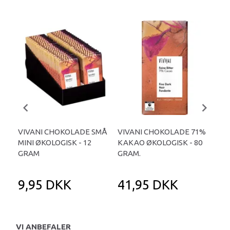
VIVANI CHOKOLADE SMÅ
VIVANI CHOKOLADE 71%
VI
MINI ØKOLOGISK - 12
KAKAO ØKOLOGISK - 80
ME
GRAM
GRAM.
- 8
9,95 DKK
41,95 DKK
4
VI ANBEFALER