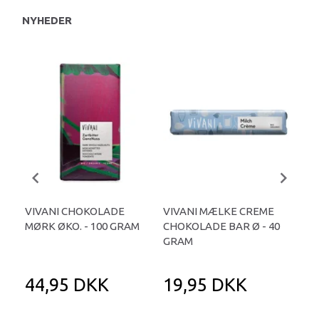
NYHEDER
VIVANI CHOKOLADE
VIVANI MÆLKE CREME
VIV
MØRK ØKO. - 100 GRAM
CHOKOLADE BAR Ø - 40
OV
GRAM
ØKO
44,95 DKK
19,95 DKK
6