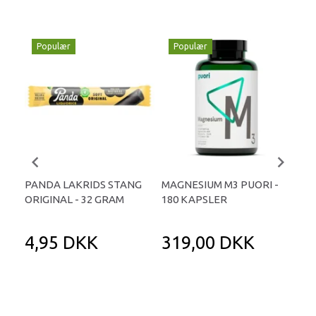
Populær
Populær
P
PANDA LAKRIDS STANG
MAGNESIUM M3 PUORI -
HAI
ORIGINAL - 32 GRAM
180 KAPSLER
TA
4,95 DKK
319,00 DKK
1