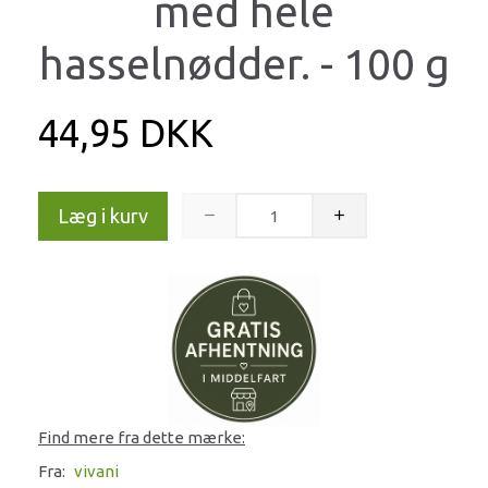
med hele
hasselnødder. - 100 g
44,95 DKK
Læg i kurv
Find mere fra dette mærke:
Fra:
vivani