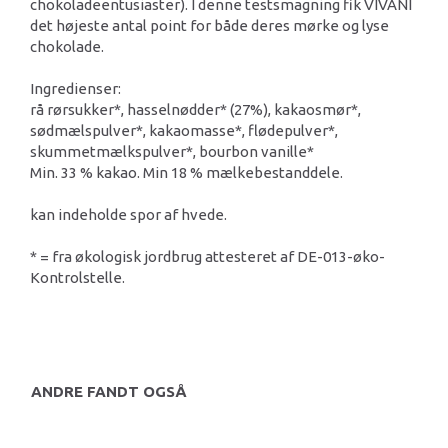
chokoladeentusiaster). I denne testsmagning fik VIVANI
det højeste antal point for både deres mørke og lyse
chokolade.
Ingredienser:
rå rørsukker*, hasselnødder* (27%), kakaosmør*,
sødmælspulver*, kakaomasse*, flødepulver*,
skummetmælkspulver*, bourbon vanille*
Min. 33 % kakao. Min 18 % mælkebestanddele.
kan indeholde spor af hvede.
* = fra økologisk jordbrug attesteret af DE-013-øko-
Kontrolstelle.
ANDRE FANDT OGSÅ