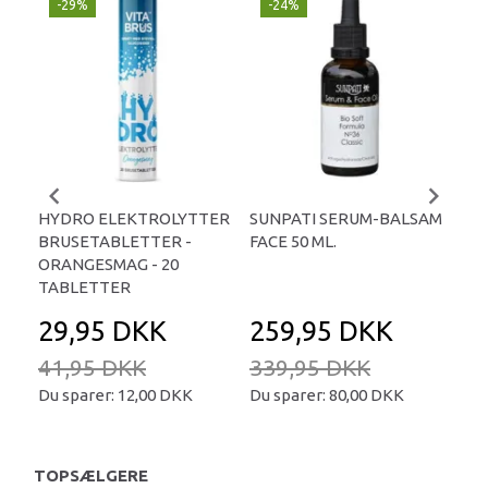
-29%
-24%
P
-
HYDRO ELEKTROLYTTER
SUNPATI SERUM-BALSAM
LIP
BRUSETABLETTER -
FACE 50 ML.
TA
ORANGESMAG - 20
TABLETTER
29,95 DKK
259,95 DKK
2
41,95 DKK
339,95 DKK
34
Du sparer:
12,00 DKK
Du sparer:
80,00 DKK
Du 
TOPSÆLGERE