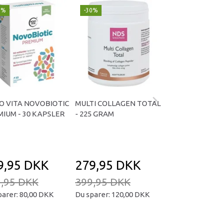
9%
-30%
Populær
-29%
O VITA NOVOBIOTIC
MULTI COLLAGEN TOTAL
OMNIVITA B TOT
IUM - 30 KAPSLER
- 225 GRAM
KAPSLER
9,95 DKK
279,95 DKK
169,95 D
,95 DKK
399,95 DKK
239,95 DKK
parer:
80,00 DKK
Du sparer:
120,00 DKK
Du sparer:
70,00