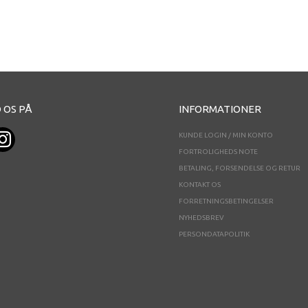
 OS PÅ
INFORMATIONER
KUNDE LOGIN / MIN KONTO
FORTROLIGHEDS NOTE
BETALING, FORSENDELSE OG RETUR
KONTAKT OS
FORRETNINGSBETINGELSER
NYHEDSBREV
PERSONDATAPOLITIK