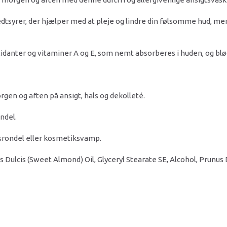
edtsyrer, der hjælper med at pleje og lindre din følsomme hud, me
danter og vitaminer A og E, som nemt absorberes i huden, og blø
en og aften på ansigt, hals og dekolleté.
ndel.
dsrondel eller kosmetiksvamp.
 Dulcis (Sweet Almond) Oil, Glyceryl Stearate SE, Alcohol, Prunus