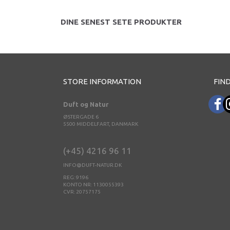
DINE SENEST SETE PRODUKTER
STORE INFORMATION
FIND
Duft og Natur
ØSTERGADE 6
5500 MIDDELFART, DANMARK
(+45) 4216 96 11
INFO@DUFT-NATUR.DK
REG: 9196
KONTO NR: 1130055393
CVR: 20757175