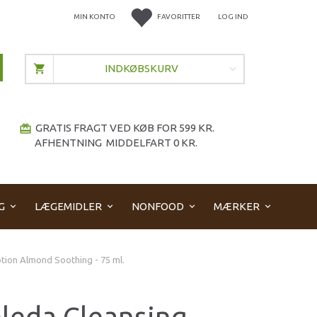
MIN KONTO
FAVORITTER
LOG IND
INDKØBSKURV
GRATIS FRAGT VED KØB FOR 599 KR.
redeem
AFHENTNING MIDDELFART 0 KR.
G
LÆGEMIDLER
NONFOOD
MÆRKER
tion Almond Soothing - 75 ml.
leda Cleansing