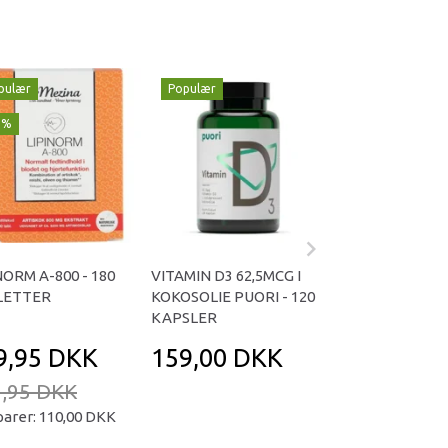
pulær
Populær
Populær
1%
-29%
NORM A-800 - 180
VITAMIN D3 62,5MCG I
OMNIVITA B TOT
LETTER
KOKOSOLIE PUORI - 120
KAPSLER
KAPSLER
9,95 DKK
159,00 DKK
169,95 D
,95 DKK
239,95 DKK
parer:
110,00 DKK
Du sparer:
70,00