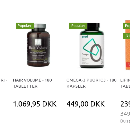
Populær
Populær
Po
-3
RI -
HAIR VOLUME - 180
OMEGA-3 PUORI O3 - 180
LIPI
TABLETTER
KAPSLER
TAB
1.069,95 DKK
449,00 DKK
23
349
Du s