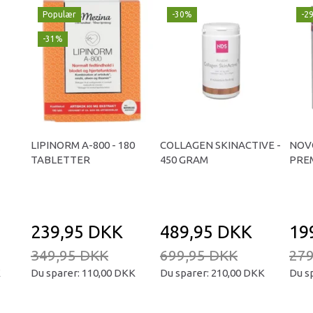
Populær
-30%
-2
-31%
LIPINORM A-800 - 180
COLLAGEN SKINACTIVE -
NOV
TABLETTER
450 GRAM
PREM
239,95 DKK
489,95 DKK
19
349,95 DKK
699,95 DKK
279
K
Du sparer:
110,00 DKK
Du sparer:
210,00 DKK
Du s