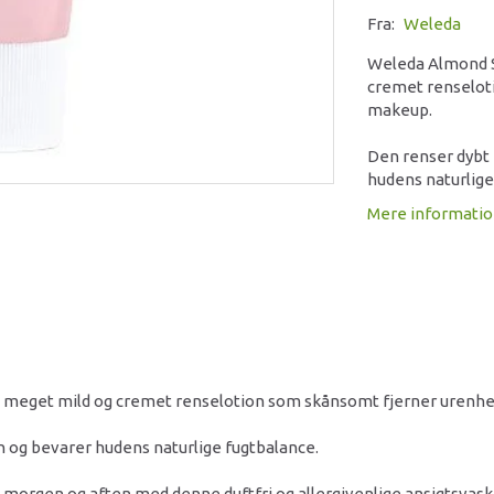
Fra:
Weleda
Weleda Almond S
cremet renselot
makeup.
Den renser dybt 
hudens naturlige
Mere informati
n meget mild og cremet renselotion som skånsomt fjerner urenh
n og bevarer hudens naturlige fugtbalance.
 morgen og aften med denne duftfri og allergivenlige ansigtsvas