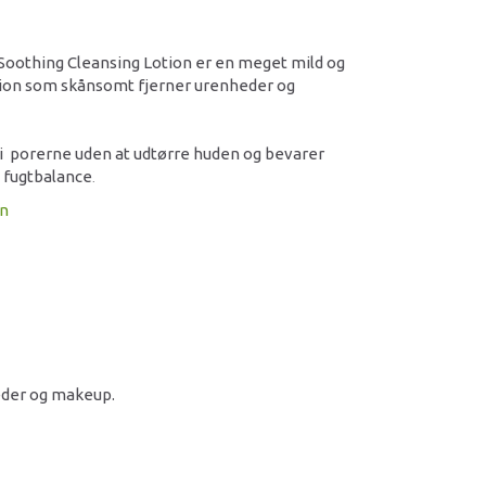
oothing Cleansing Lotion er en meget mild og
ion som skånsomt fjerner urenheder og
i porerne uden at udtørre huden og bevarer
 fugtbalance
.
on
eder og makeup.
k.