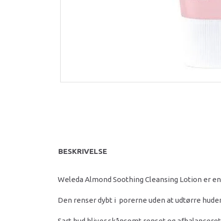
BESKRIVELSE
Weleda Almond Soothing Cleansing Lotion er e
Den renser dybt i porerne uden at udtørre hude
Sart hud bliver skånsomt renset og afbalanceret