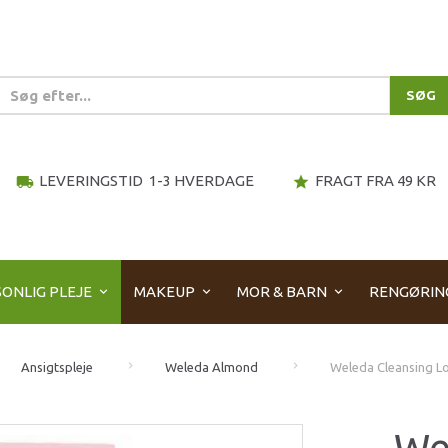
SØG
LEVERINGSTID 1-3 HVERDAGE
FRAGT FRA 49 KR
local_shipping
star
ONLIG PLEJE
MAKEUP
MOR & BARN
RENGØRIN
Ansigtspleje
Weleda Almond
Weleda Cleansing Lo
We