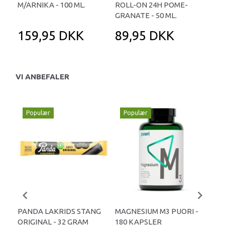
M/ARNIKA - 100 ML.
ROLL-ON 24H POME-
- 1
GRANATE - 50 ML.
159,95 DKK
89,95 DKK
1
VI ANBEFALER
Populær
Populær
P
PANDA LAKRIDS STANG
MAGNESIUM M3 PUORI -
HAI
ORIGINAL - 32 GRAM
180 KAPSLER
TA