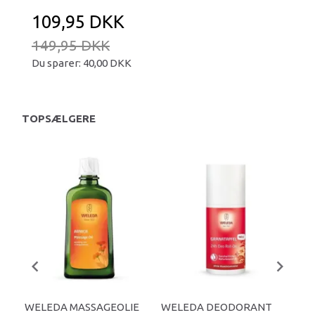
109,95 DKK
149,95 DKK
Du sparer:
40,00 DKK
TOPSÆLGERE
WELEDA MASSAGEOLIE
WELEDA DEODORANT
SK