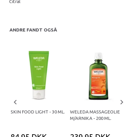
Citral
ANDRE FANDT OGSÅ
SKIN FOOD LIGHT - 30 ML.
WELEDA MASSAGEOLIE
WE
M/ARNIKA - 200 ML.
BUC
84,95 DKK
239,95 DKK
1