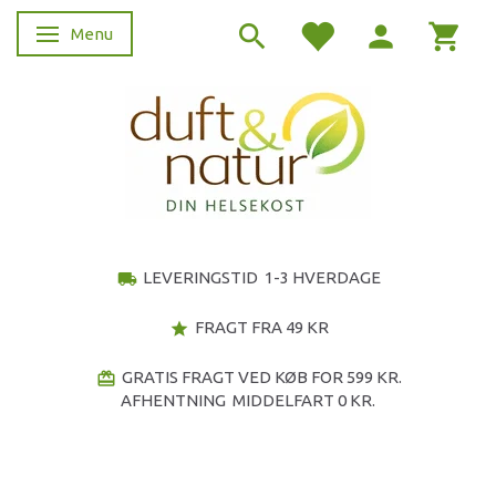
Menu
Skifte navigation
LEVERINGSTID 1-3 HVERDAGE
local_shipping
FRAGT FRA 49 KR
star
GRATIS FRAGT VED KØB FOR 599 KR.
redeem
AFHENTNING MIDDELFART 0 KR.