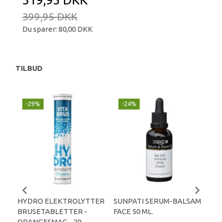
399,95 DKK
Du sparer:
80,00 DKK
TILBUD
-29%
-24%
P
-
HYDRO ELEKTROLYTTER
SUNPATI SERUM-BALSAM
LIP
BRUSETABLETTER -
FACE 50 ML.
TA
ORANGESMAG - 20