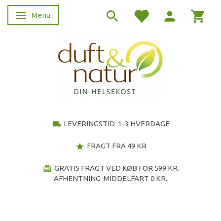
Menu
Skifte navigation
LEVERINGSTID 1-3 HVERDAGE
local_shipping
FRAGT FRA 49 KR
star
GRATIS FRAGT VED KØB FOR 599 KR.
redeem
AFHENTNING MIDDELFART 0 KR.