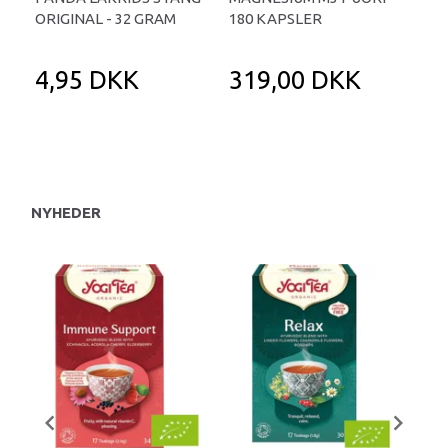
ORIGINAL - 32 GRAM
180 KAPSLER
TA
4,95 DKK
319,00 DKK
1
NYHEDER