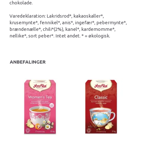
chokolade.
Varedeklaration: Lakridsrod*, kakaoskaller*,
krusemynte*, fennikel*, anis*, ingefær*, pebermynte*,
brændenælle*, chili*(2%), kanel*, kardemomme*,
nellike*, sort peber*. Intet andet. * = økologisk.
ANBEFALINGER