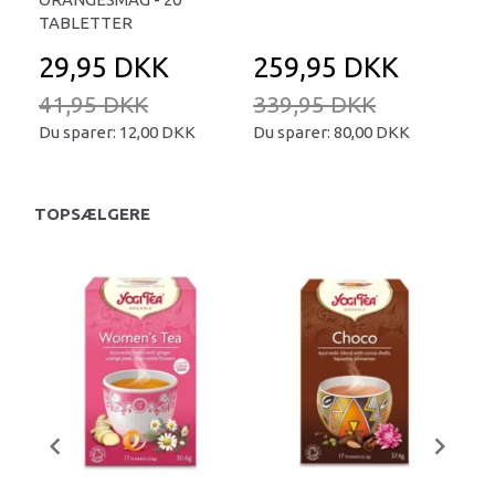
TABLETTER
29,95 DKK
259,95 DKK
2
41,95 DKK
339,95 DKK
34
Du sparer:
12,00 DKK
Du sparer:
80,00 DKK
Du 
TOPSÆLGERE