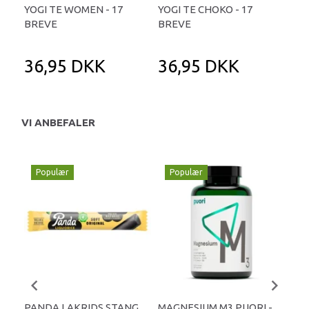
YOGI TE WOMEN - 17
YOGI TE CHOKO - 17
YOG
BREVE
BREVE
BR
36,95 DKK
36,95 DKK
3
VI ANBEFALER
Populær
Populær
P
PANDA LAKRIDS STANG
MAGNESIUM M3 PUORI -
HAI