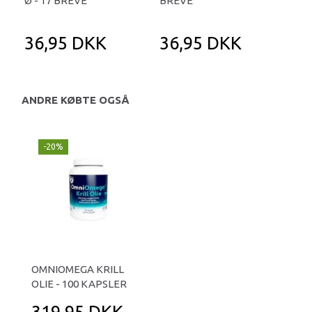
Ø - 17 BREVE
BREVE
BR
36,95 DKK
36,95 DKK
3
ANDRE KØBTE OGSÅ
-20%
OMNIOMEGA KRILL
OLIE - 100 KAPSLER
319,95 DKK