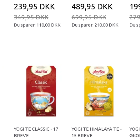
239,95 DKK
489,95 DKK
19
349,95 DKK
699,95 DKK
279
K
Du sparer:
110,00 DKK
Du sparer:
210,00 DKK
Du s
YOGI TE CLASSIC - 17
YOGI TE HIMALAYA TE -
YOGI
BREVE
15 BREVE
ØKOL