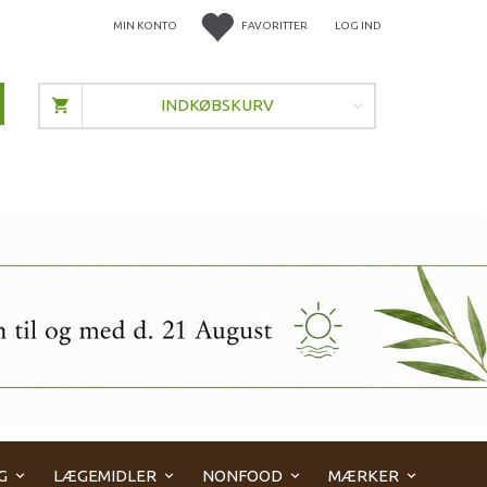
MIN KONTO
FAVORITTER
LOG IND
INDKØBSKURV
G
LÆGEMIDLER
NONFOOD
MÆRKER