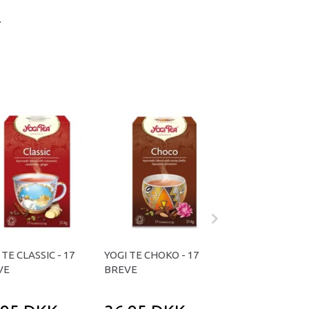
.
 TE CLASSIC - 17
YOGI TE CHOKO - 17
YOGI TEA THRO
VE
BREVE
COMFORT ØKO. -
BREVE