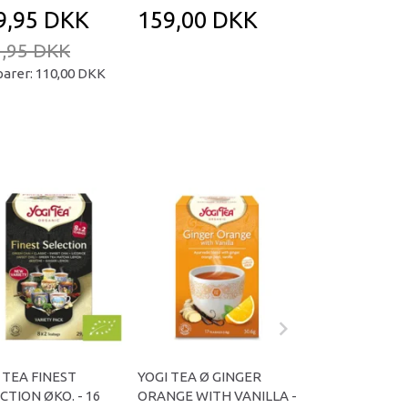
9,95 DKK
159,00 DKK
169,95 D
,95 DKK
239,95 DKK
parer:
110,00 DKK
Du sparer:
70,00
 TEA FINEST
YOGI TEA Ø GINGER
YOGI TEA BLACK
CTION ØKO. - 16
ORANGE WITH VANILLA -
ØKO. - 17 BREV