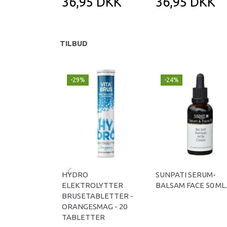
36,95 DKK
36,95 DKK
TILBUD
-29%
-24%
HYDRO
SUNPATI SERUM-
ELEKTROLYTTER
BALSAM FACE 50 ML.
BRUSETABLETTER -
ORANGESMAG - 20
TABLETTER