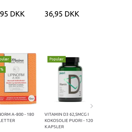
,95 DKK
36,95 DKK
36,95 DK
pulær
Populær
Populær
1%
-29%
NORM A-800 - 180
VITAMIN D3 62,5MCG I
OMNIVITA B TOT
LETTER
KOKOSOLIE PUORI - 120
KAPSLER
KAPSLER