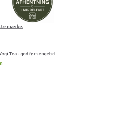
ette mærke:
Yogi Tea - god før sengetid.
on