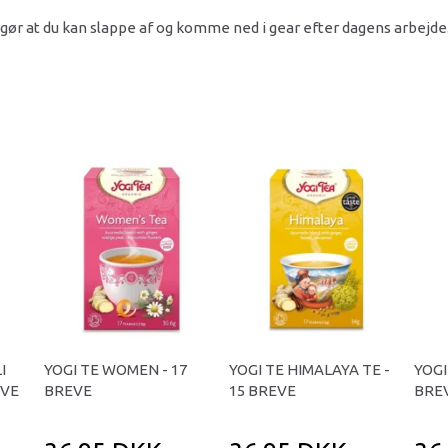
gør at du kan slappe af og komme ned i gear efter dagens arbejde
I
YOGI TE WOMEN - 17
YOGI TE HIMALAYA TE -
YOGI
EVE
BREVE
15 BREVE
BRE