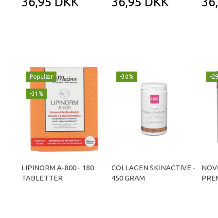
36,95 DKK
36,95 DKK
36
Populær
-30%
-2
-31%
LIPINORM A-800 - 180
COLLAGEN SKINACTIVE -
NOV
TABLETTER
450 GRAM
PREM