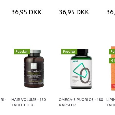
36,95 DKK
36,95 DKK
36
Populær
Populær
Po
-3
RI -
HAIR VOLUME - 180
OMEGA-3 PUORI O3 - 180
LIPI
TABLETTER
KAPSLER
TAB