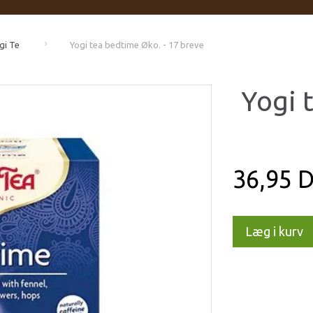
gi Te
Yogi tea bedtime Øko. - 17 breve
Yogi 
36,95 
Læg i kurv