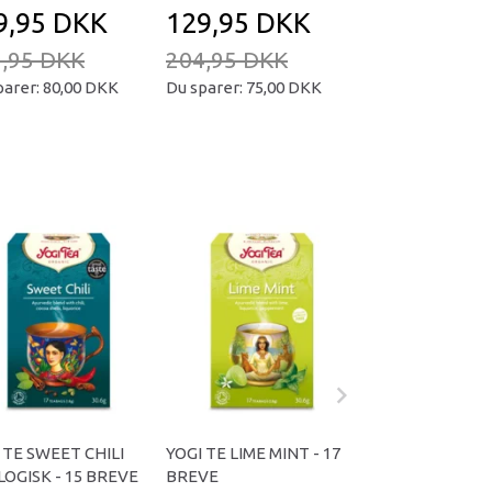
9,95 DKK
129,95 DKK
279,95 D
,95 DKK
204,95 DKK
399,95 DKK
parer:
80,00 DKK
Du sparer:
75,00 DKK
Du sparer:
120,0
 TE SWEET CHILI
YOGI TE LIME MINT - 17
YOGI TEA GING
OGISK - 15 BREVE
BREVE
ØKOLOGISK - 15