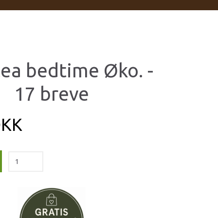
tea bedtime Øko. -
17 breve
DKK