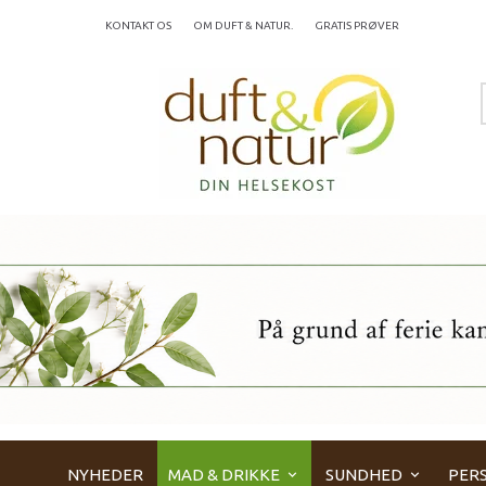
KONTAKT OS
OM DUFT & NATUR.
GRATIS PRØVER
NYHEDER
MAD & DRIKKE
SUNDHED
PERS