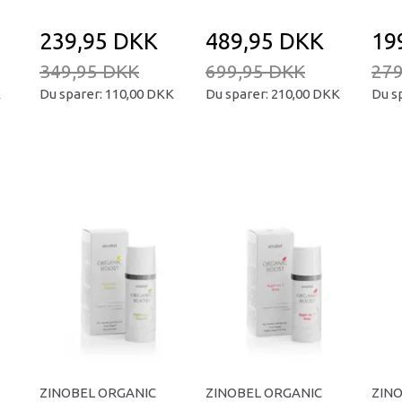
239,95 DKK
489,95 DKK
19
349,95 DKK
699,95 DKK
279
K
Du sparer:
110,00 DKK
Du sparer:
210,00 DKK
Du s
ZINOBEL ORGANIC
ZINOBEL ORGANIC
ZIN