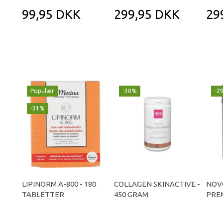
99,95 DKK
299,95 DKK
29
Populær
-30%
-2
-31%
LIPINORM A-800 - 180
COLLAGEN SKINACTIVE -
NOV
TABLETTER
450 GRAM
PREM