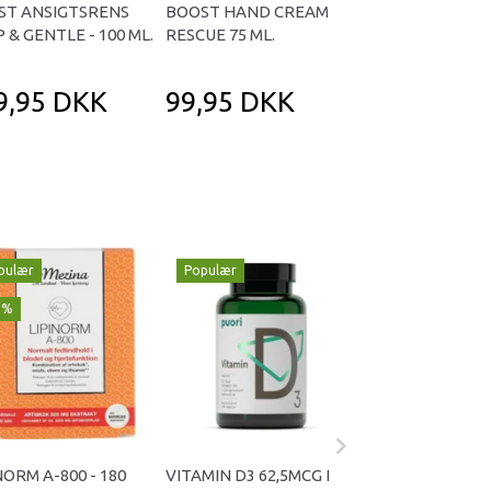
ST ANSIGTSRENS
BOOST HAND CREAM
BOOST INTENS
 & GENTLE - 100 ML.
RESCUE 75 ML.
REPAIROIL 100 
9,95 DKK
99,95 DKK
369,95 D
pulær
Populær
Populær
1%
-29%
NORM A-800 - 180
VITAMIN D3 62,5MCG I
OMNIVITA B TOT