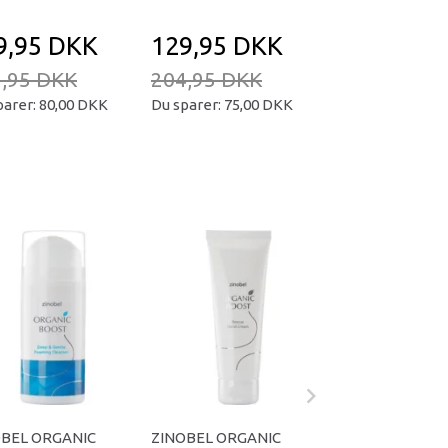
9,95 DKK
129,95 DKK
279,95 D
,95 DKK
204,95 DKK
399,95 DKK
parer:
80,00 DKK
Du sparer:
75,00 DKK
Du sparer:
120,0
OBEL ORGANIC
ZINOBEL ORGANIC
ZINOBEL ORGA