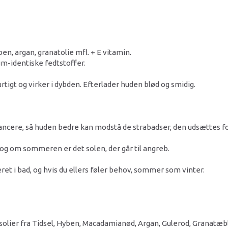
en, argan, granatolie mfl. + E vitamin.
m-identiske fedtstoffer.
tigt og virker i dybden. Efterlader huden blød og smidig.
lancere, så huden bedre kan modstå de strabadser, den udsættes f
 og om sommeren er det solen, der går til angreb.
ret i bad, og hvis du ellers føler behov, sommer som vinter.
lier fra Tidsel, Hyben, Macadamianød, Argan, Gulerod, Granatæble o