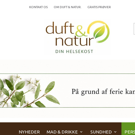
KONTAKT OS
OM DUFT & NATUR.
GRATIS PRØVER
NYHEDER
MAD & DRIKKE
SUNDHED
PERS