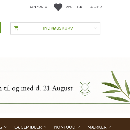
MIN KONTO
FAVORITTER
LOG IND
INDKØBSKURV
G
LÆGEMIDLER
NONFOOD
MÆRKER