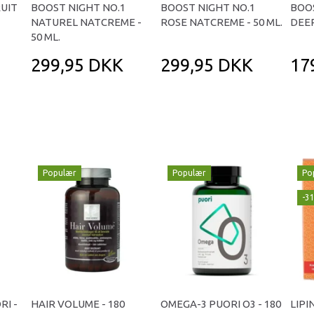
RUIT
BOOST NIGHT NO.1
BOOST NIGHT NO.1
BOO
NATUREL NATCREME -
ROSE NATCREME - 50 ML.
DEEP
50 ML.
299,95 DKK
299,95 DKK
17
Populær
Populær
Po
-3
RI -
HAIR VOLUME - 180
OMEGA-3 PUORI O3 - 180
LIPI