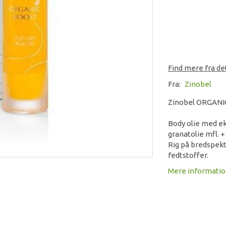
Find mere fra d
Fra:
Zinobel
Zinobel ORGANIC
Body olie med ek
granatolie mfl. +
Rig på bredspekt
fedtstoffer.
Mere informati