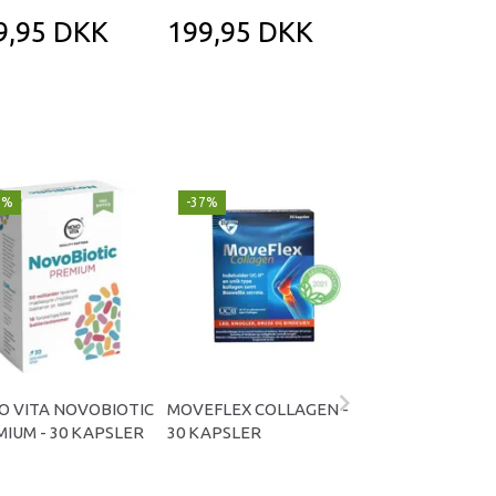
9,95 DKK
199,95 DKK
179,95 D
9%
-37%
-30%
O VITA NOVOBIOTIC
MOVEFLEX COLLAGEN -
MULTI COLLAGE
IUM - 30 KAPSLER
30 KAPSLER
- 225 GRAM