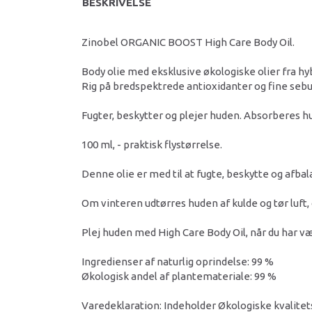
BESKRIVELSE
Zinobel ORGANIC BOOST High Care Body Oil.
Body olie med eksklusive økologiske olier fra hyb
Rig på bredspektrede antioxidanter og fine sebu
Fugter, beskytter og plejer huden. Absorberes hur
100 ml, - praktisk flystørrelse.
Denne olie er med til at fugte, beskytte og afba
Om vinteren udtørres huden af kulde og tør luft,
Plej huden med High Care Body Oil, når du har væ
Ingredienser af naturlig oprindelse: 99 %
Økologisk andel af plantemateriale: 99 %
Varedeklaration: Indeholder Økologiske kvalitetso