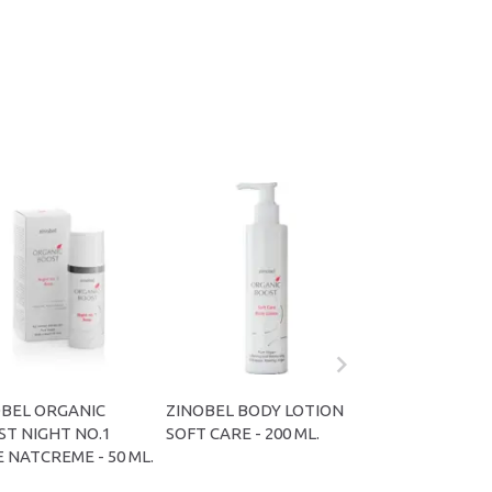
OBEL ORGANIC
ZINOBEL BODY LOTION
ZINOBEL ORGA
T NIGHT NO.1
SOFT CARE - 200 ML.
BOOST ANSIGT
 NATCREME - 50 ML.
DEEP & GENTLE 