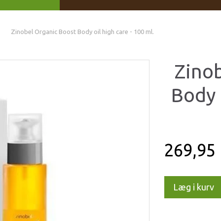
Zinobel Organic Boost Body oil high care - 100 ml.
Zino
Body 
269,95
Læg i kurv