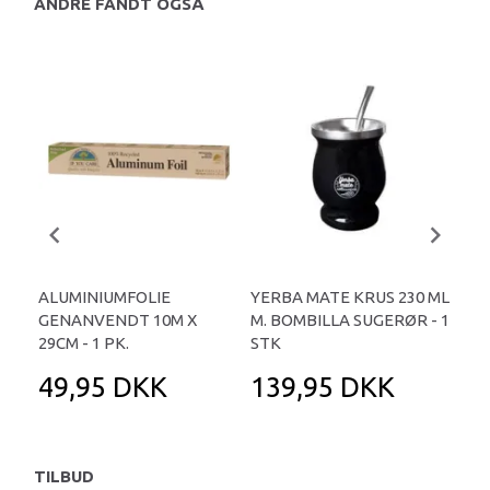
ANDRE FANDT OGSÅ
ALUMINIUMFOLIE
YERBA MATE KRUS 230 ML
GR
GENANVENDT 10M X
M. BOMBILLA SUGERØR - 1
AF 
29CM - 1 PK.
STK
49,95 DKK
139,95 DKK
3
TILBUD