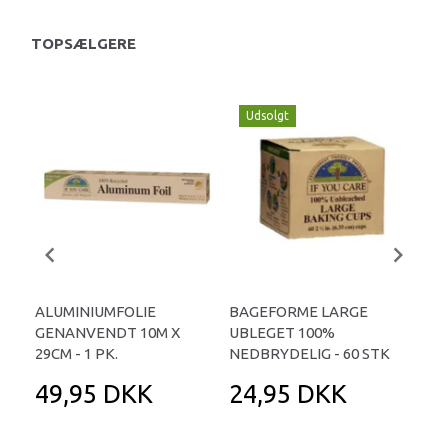
TOPSÆLGERE
Udsolgt
ALUMINIUMFOLIE
BAGEFORME LARGE
AL
GENANVENDT 10M X
UBLEGET 100%
STÆ
29CM - 1 PK.
NEDBRYDELIG - 60 STK
49,95 DKK
24,95 DKK
5