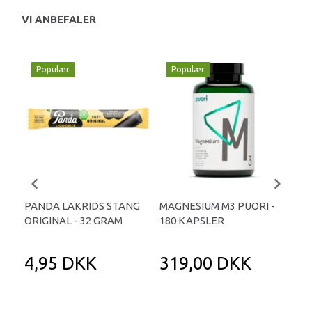
VI ANBEFALER
Populær
Populær
P
PANDA LAKRIDS STANG
MAGNESIUM M3 PUORI -
HAI
ORIGINAL - 32 GRAM
180 KAPSLER
TA
4,95 DKK
319,00 DKK
1