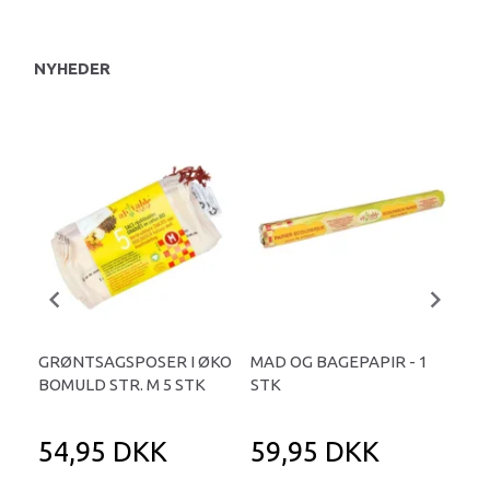
NYHEDER
GRØNTSAGSPOSER I ØKO
MAD OG BAGEPAPIR - 1
KO
BOMULD STR. M 5 STK
STK
FRY
54,95 DKK
59,95 DKK
2