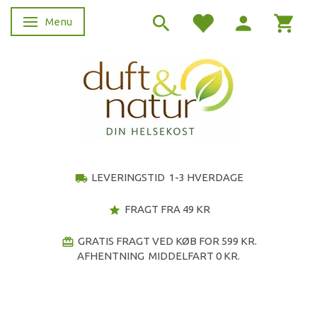
Menu
Skifte navigation
LEVERINGSTID 1-3 HVERDAGE
local_shipping
FRAGT FRA 49 KR
star
GRATIS FRAGT VED KØB FOR 599 KR.
redeem
AFHENTNING MIDDELFART 0 KR.