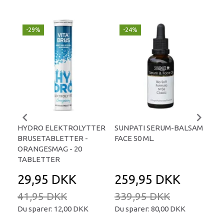
-29%
-24%
P
-
HYDRO ELEKTROLYTTER
SUNPATI SERUM-BALSAM
LIP
BRUSETABLETTER -
FACE 50 ML.
TA
ORANGESMAG - 20
TABLETTER
29,95 DKK
259,95 DKK
2
41,95 DKK
339,95 DKK
34
Du sparer:
12,00 DKK
Du sparer:
80,00 DKK
Du 