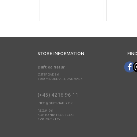
STORE INFORMATION
FIND
Duft og Natur
ØSTERGADE 6
5500 MIDDELFART, DANMARK
(+45) 4216 96 11
INFO@DUFT-NATUR.DK
REG: 9196
KONTO NR: 1130055393
CVR: 20757175