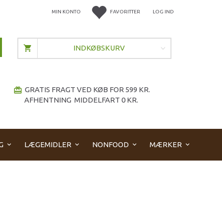
MIN KONTO
FAVORITTER
LOG IND
INDKØBSKURV
GRATIS FRAGT VED KØB FOR 599 KR.
redeem
AFHENTNING MIDDELFART 0 KR.
G
LÆGEMIDLER
NONFOOD
MÆRKER