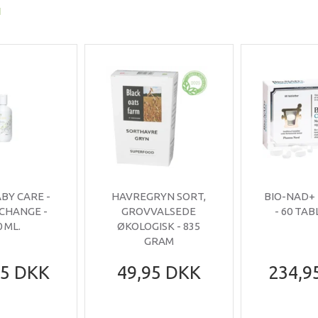
I
ABY CARE -
HAVREGRYN SORT,
BIO-NAD+
 CHANGE -
GROVVALSEDE
- 60 TA
0 ML.
ØKOLOGISK - 835
GRAM
95 DKK
49,95 DKK
234,9