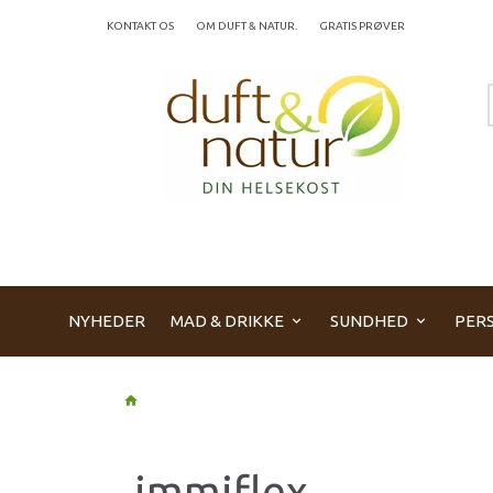
KONTAKT OS
OM DUFT & NATUR.
GRATIS PRØVER
NYHEDER
MAD & DRIKKE
SUNDHED
PERS
immiflex