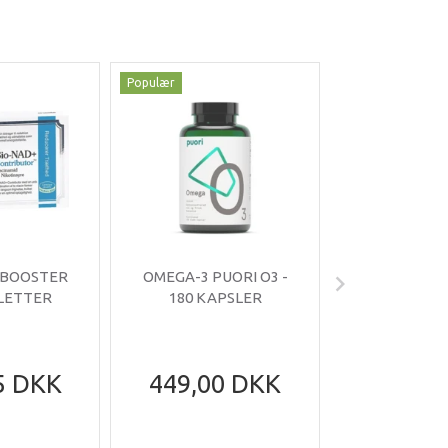
Populær
Populær
-35%
 BOOSTER
OMEGA-3 PUORI O3 -
OMNIMIN 
BLETTER
180 KAPSLER
TABLE
5 DKK
449,00 DKK
199,95
305,95
Du sparer