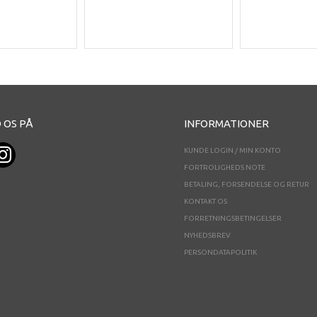
 OS PÅ
INFORMATIONER
KUNDE LOGIN / MIN KONTO
FORTROLIGHEDS NOTE
BETALING, FORSENDELSE OG RETUR
KONTAKT OS
FORRETNINGSBETINGELSER
NYHEDSBREV
PERSONDATAPOLITIK