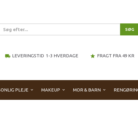
SØG
LEVERINGSTID 1-3 HVERDAGE
FRAGT FRA 49 KR
local_shipping
star
ONLIG PLEJE
MAKEUP
MOR & BARN
RENGØRIN