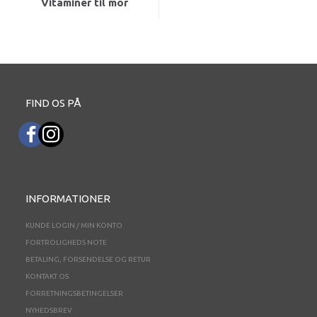
Vitaminer til mor
FIND OS PÅ
INFORMATIONER
KUNDE LOGIN / MIN KONTO
FORTROLIGHEDS NOTE
BETALING, FORSENDELSE OG RETUR
KONTAKT OS
FORRETNINGSBETINGELSER
NYHEDSBREV