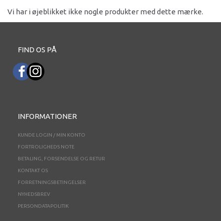
Vi har i øjeblikket ikke nogle produkter med dette mærke.
FIND OS PÅ
INFORMATIONER
KUNDE LOGIN / MIN KONTO
FORTROLIGHEDS NOTE
BETALING, FORSENDELSE OG RETUR
KONTAKT OS
FORRETNINGSBETINGELSER
NYHEDSBREV
PERSONDATAPOLITIK