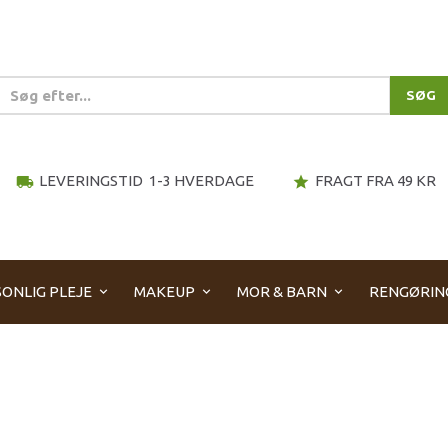
SØG
LEVERINGSTID 1-3 HVERDAGE
FRAGT FRA 49 KR
local_shipping
star
ONLIG PLEJE
MAKEUP
MOR & BARN
RENGØRIN