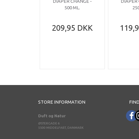
DIAPER CHANGE -
DIAPER
500 ML.
25
209,95 DKK
119,
STORE INFORMATION
FIND
Duft og Natur
ØSTERGADE 6
5500 MIDDELFART, DANMARK