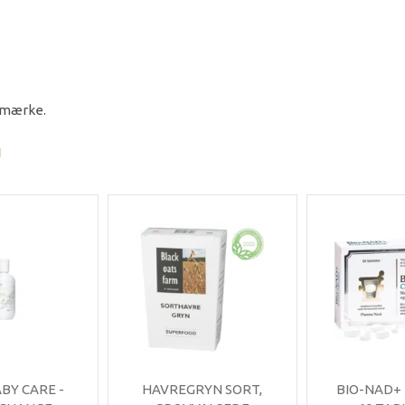
e mærke.
I
ABY CARE -
HAVREGRYN SORT,
BIO-NAD+