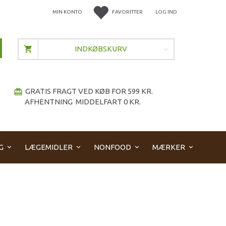
MIN KONTO
FAVORITTER
LOG IND
INDKØBSKURV
GRATIS FRAGT VED KØB FOR 599 KR.
redeem
AFHENTNING MIDDELFART 0 KR.
G
LÆGEMIDLER
NONFOOD
MÆRKER