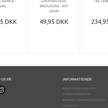
 CHANGE -
GROVVALSEDE
- 60 TA
0 ML.
ØKOLOGISK - 835
GRAM
95 DKK
49,95 DKK
234,9
 OS PÅ
INFORMATIONER
KUNDE LOGIN / MIN KONTO
FORTROLIGHEDS NOTE
BETALING, FORSENDELSE OG RETUR
KONTAKT OS