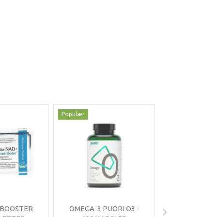
Populær
Populær
-35%
 BOOSTER
OMEGA-3 PUORI O3 -
OMNIMIN 