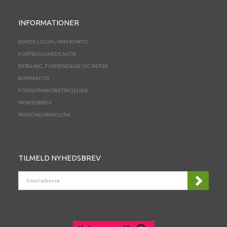
INFORMATIONER
KUNDE LOGIN / MIN KONTO
FORTROLIGHEDS NOTE
BETALING, FORSENDELSE OG RETUR
KONTAKT OS
FORRETNINGSBETINGELSER
NYHEDSBREV
PERSONDATAPOLITIK
TILMELD NYHEDSBREV
EMAIL-
ADRESSE