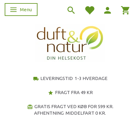
Menu
Skifte navigation
LEVERINGSTID 1-3 HVERDAGE
local_shipping
FRAGT FRA 49 KR
star
GRATIS FRAGT VED KØB FOR 599 KR.
redeem
AFHENTNING MIDDELFART 0 KR.