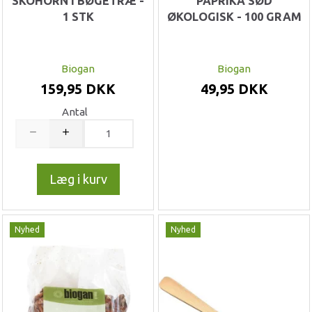
SKOHORN I BØGETRÆ -
PAPRIKA SØD
1 STK
ØKOLOGISK - 100 GRAM
Biogan
Biogan
159,95 DKK
49,95 DKK
Antal
Læg i kurv
Nyhed
Nyhed