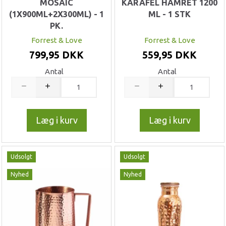
MOSAIC
KARAFEL HAMRET 1200
(1X900ML+2X300ML) - 1
ML - 1 STK
PK.
Forrest & Love
Forrest & Love
799,95 DKK
559,95 DKK
Antal
Antal
Læg i kurv
Læg i kurv
Udsolgt
Udsolgt
Nyhed
Nyhed