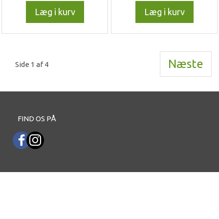
Læg i kurv
Læg i kurv
Næste
Side 1 af 4
FIND OS PÅ
INFORMATIONER
KUNDE LOGIN / MIN KONTO
FORTROLIGHEDS NOTE