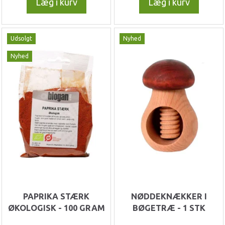
Læg i kurv
Læg i kurv
Udsolgt
Nyhed
Nyhed
PAPRIKA STÆRK
NØDDEKNÆKKER I
ØKOLOGISK - 100 GRAM
BØGETRÆ - 1 STK